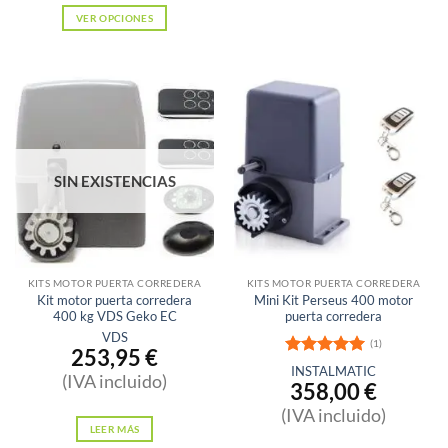
VER OPCIONES
Este
producto
tiene
múltiples
variantes.
Las
SIN EXISTENCIAS
opciones
se
pueden
elegir
en
KITS MOTOR PUERTA CORREDERA
KITS MOTOR PUERTA CORREDERA
Kit motor puerta corredera
Mini Kit Perseus 400 motor
la
400 kg VDS Geko EC
puerta corredera
página
VDS
(1)
253,95
€
de
Valorado
INSTALMATIC
producto
(IVA incluido)
con
5
de 5
358,00
€
(IVA incluido)
LEER MÁS