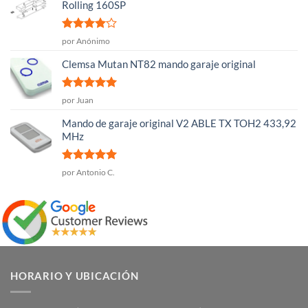
Rolling 160SP
Valorado
por Anónimo
con
4
de
5
Clemsa Mutan NT82 mando garaje original
Valorado
por Juan
con
5
de 5
Mando de garaje original V2 ABLE TX TOH2 433,92
MHz
Valorado
por Antonio C.
con
5
de 5
HORARIO Y UBICACIÓN