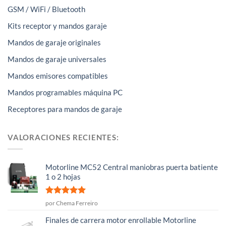
GSM / WiFi / Bluetooth
Kits receptor y mandos garaje
Mandos de garaje originales
Mandos de garaje universales
Mandos emisores compatibles
Mandos programables máquina PC
Receptores para mandos de garaje
VALORACIONES RECIENTES:
Motorline MC52 Central maniobras puerta batiente
1 o 2 hojas
Valorado
por Chema Ferreiro
con
5
de 5
Finales de carrera motor enrollable Motorline