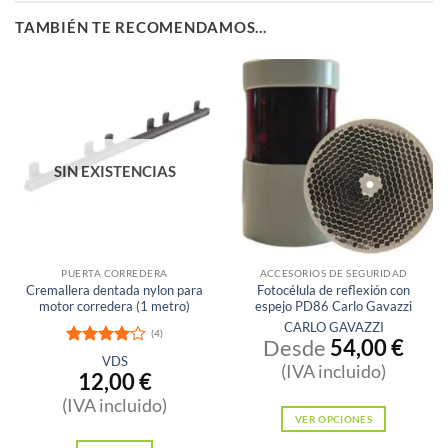
TAMBIÉN TE RECOMENDAMOS…
SIN EXISTENCIAS
PUERTA CORREDERA
ACCESORIOS DE SEGURIDAD
Cremallera dentada nylon para
Fotocélula de reflexión con
motor corredera (1 metro)
espejo PD86 Carlo Gavazzi
CARLO GAVAZZI
(4)
Desde
54,00
€
Valorado
VDS
(IVA incluido)
con
4
de
12,00
€
5
(IVA incluido)
VER OPCIONES
Este