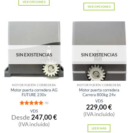
VER OPCIONES
VER OPCIONES
Este
Este
producto
producto
tiene
tiene
múltiples
múltiples
variantes.
variantes.
Las
Las
opciones
SIN EXISTENCIAS
SIN EXISTENCIAS
opciones
se
se
pueden
pueden
elegir
elegir
en
en
MOTOR PUERTA CORREDERA
MOTOR PUERTA CORREDERA
la
Motor puerta corredera AG
Motor puerta corredera
la
página
FUTURE 230v
Carrera 800kg 24v
página
VDS
de
(1)
229,00
€
de
producto
Valorado
VDS
producto
(IVA incluido)
con
5
de 5
Desde
247,00
€
(IVA incluido)
LEER MÁS