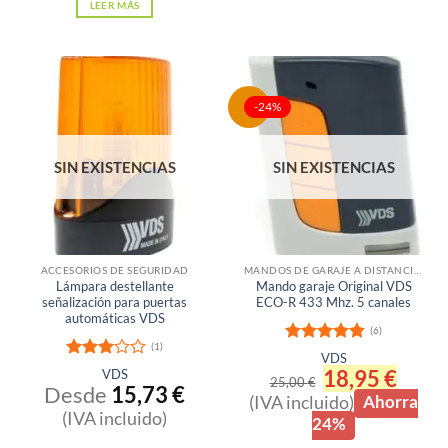
LEER MÁS
producto
tiene
múltiples
variantes.
-24%
Las
opciones
se
SIN EXISTENCIAS
SIN EXISTENCIAS
pueden
elegir
en
la
ACCESORIOS DE SEGURIDAD
MANDOS DE GARAJE A DISTANCIA PARA PUERTAS
página
Lámpara destellante
Mando garaje Original VDS
señalización para puertas
ECO-R 433 Mhz. 5 canales
de
automáticas VDS
producto
(6)
(1)
Valorado
VDS
Valora
con
4.83
El
18,95
€
El
VDS
25,00
€
do con
de 5
precio
precio
Desde
15,73
€
(IVA incluido)
Ahorra
3
de 5
original
actual
(IVA incluido)
era:
es:
24%
25,00 €.
18,95 €