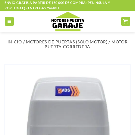
Saltar
ENVÍO GRATIS A PARTIR DE 180,00€ DE COMPRA (PENÍNSULA Y
PORTUGAL) - ENTREGAS 24/48H
al
contenido
INICIO
/
MOTORES DE PUERTAS (SOLO MOTOR)
/
MOTOR
PUERTA CORREDERA