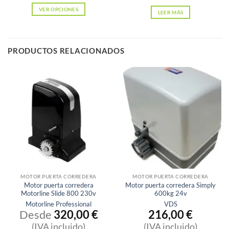
VER OPCIONES
LEER MÁS
Este
producto
tiene
PRODUCTOS RELACIONADOS
múltiples
variantes.
Las
opciones
se
pueden
elegir
en
la
página
MOTOR PUERTA CORREDERA
MOTOR PUERTA CORREDERA
de
Motor puerta corredera
Motor puerta corredera Simply
producto
Motorline Slide 800 230v
600kg 24v
Motorline Professional
VDS
Desde
320,00
€
216,00
€
(IVA incluido)
(IVA incluido)