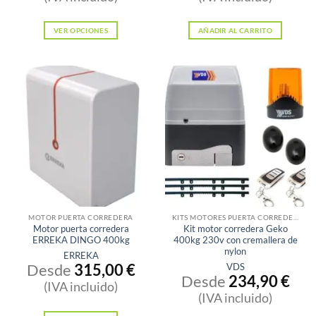
VER OPCIONES
AÑADIR AL CARRITO
Este
producto
tiene
múltiples
variantes.
Las
opciones
se
pueden
elegir
en
MOTOR PUERTA CORREDERA
KITS MOTORES PUERTA CORREDERA
Motor puerta corredera
Kit motor corredera Geko
la
ERREKA DINGO 400kg
400kg 230v con cremallera de
página
nylon
ERREKA
Desde
315,00
€
VDS
de
Desde
234,90
€
producto
(IVA incluido)
(IVA incluido)