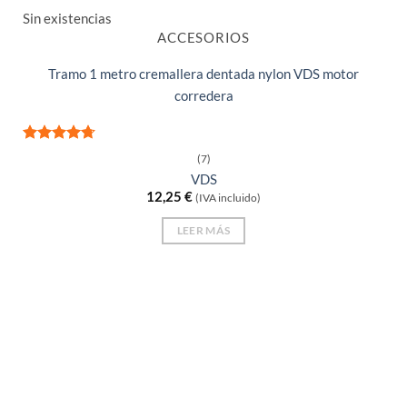
Sin existencias
ACCESORIOS
Tramo 1 metro cremallera dentada nylon VDS motor
corredera
Valorado
(7)
con
4.71
VDS
de 5
12,25
€
(IVA incluido)
LEER MÁS