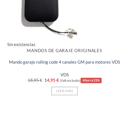
Sin existencias
MANDOS DE GARAJE ORIGINALES
Mando garaje rolling code 4 canales GM para motores VDS
VDS
El
El
18,95
€
14,95
€
(IVA incluido)
Ahorra 21%
precio
precio
original
actual
LEER MÁS
era:
es:
18,95 €.
14,95 €.