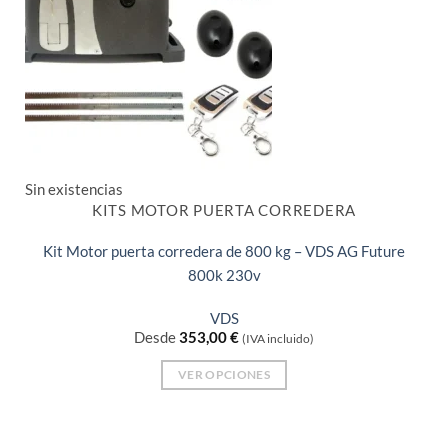
Sin existencias
KITS MOTOR PUERTA CORREDERA
Kit Motor puerta corredera de 800 kg – VDS AG Future
800k 230v
VDS
Desde
353,00
€
(IVA incluido)
VER OPCIONES
Este
producto