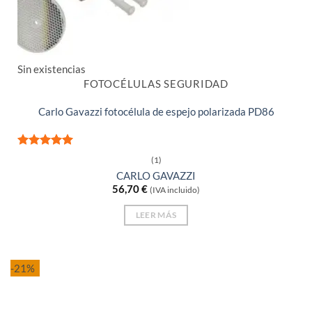
Sin existencias
FOTOCÉLULAS SEGURIDAD
Carlo Gavazzi fotocélula de espejo polarizada PD86
Valorado
(1)
con
5
de 5
CARLO GAVAZZI
56,70
€
(IVA incluido)
LEER MÁS
-21%