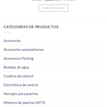
VER OPCIONES
Este
producto
tiene
CATEGORÍAS DE PRODUCTOS:
múltiples
variantes.
Accesorios
Las
opciones
Accesorios automatismos
se
Accesorios Parking
pueden
elegir
Bombas de agua
en
Cuadros de control
la
página
Electrónica de control
de
Herrajes para puertas
producto
Motores de puertas (KITS)