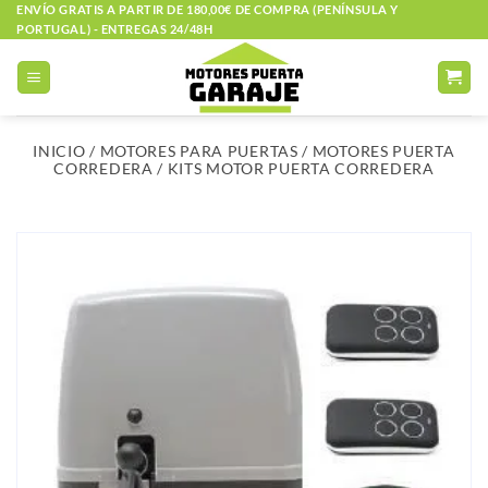
Saltar
ENVÍO GRATIS A PARTIR DE 180,00€ DE COMPRA (PENÍNSULA Y
PORTUGAL) - ENTREGAS 24/48H
al
contenido
INICIO
/
MOTORES PARA PUERTAS
/
MOTORES PUERTA
CORREDERA
/
KITS MOTOR PUERTA CORREDERA