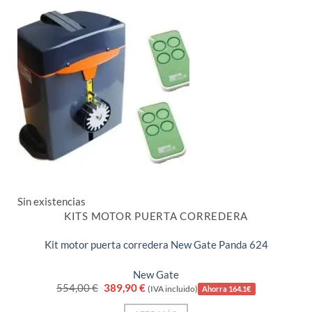
Sin existencias
KITS MOTOR PUERTA CORREDERA
Kit motor puerta corredera New Gate Panda 624
New Gate
El
El
554,00
€
389,90
€
(IVA incluido)
Ahorra 164.1€
precio
precio
original
actual