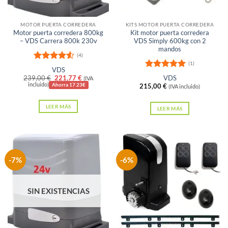
elegir
en
MOTOR PUERTA CORREDERA
KITS MOTOR PUERTA CORREDERA
la
Motor puerta corredera 800kg
Kit motor puerta corredera
página
– VDS Carrera 800k 230v
VDS Simply 600kg con 2
mandos
de
(4)
producto
(1)
Valorado
VDS
con
4.5
Valorado
El
El
239,00
€
221,77
€
VDS
(IVA
de 5
con
5
de 5
precio
precio
incluido)
Ahorra 17.23€
215,00
€
(IVA incluido)
original
actual
era:
es:
LEER MÁS
239,00 €.
221,77 €.
LEER MÁS
-7%
-6%
SIN EXISTENCIAS