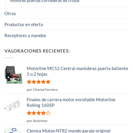
Motores puertas correderas de cristal
Otros
Productos en oferta
Receptores y mandos
VALORACIONES RECIENTES:
Motorline MC52 Central maniobras puerta batiente
1 o 2 hojas
Valorado
por Chema Ferreiro
con
5
de 5
Finales de carrera motor enrollable Motorline
Rolling 160SP
Valorado
por Anónimo
con
4
de
5
Clemsa Mutan NT82 mando garaje original