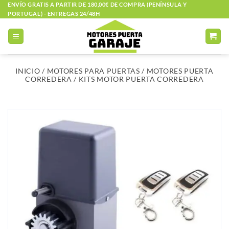
Saltar
ENVÍO GRATIS A PARTIR DE 180,00€ DE COMPRA (PENÍNSULA Y
PORTUGAL) - ENTREGAS 24/48H
al
contenido
INICIO
/
MOTORES PARA PUERTAS
/
MOTORES PUERTA
CORREDERA
/
KITS MOTOR PUERTA CORREDERA