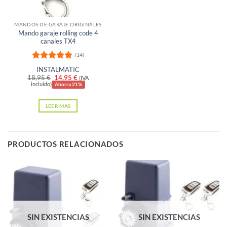
MANDOS DE GARAJE ORIGINALES
Mando garaje rolling code 4
canales TX4
(14)
Valorado
INSTALMATIC
con
4.86
El
El
18,95
€
14,95
€
(IVA
de 5
precio
precio
incluido)
Ahorra 21%
original
actual
era:
es:
LEER MÁS
18,95 €.
14,95 €.
PRODUCTOS RELACIONADOS
SIN EXISTENCIAS
SIN EXISTENCIAS