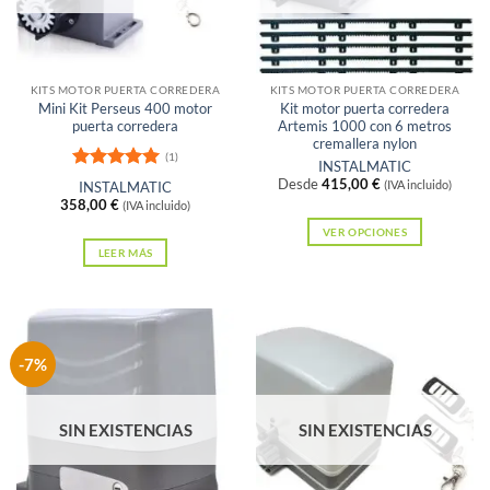
KITS MOTOR PUERTA CORREDERA
KITS MOTOR PUERTA CORREDERA
Mini Kit Perseus 400 motor
Kit motor puerta corredera
puerta corredera
Artemis 1000 con 6 metros
cremallera nylon
(1)
INSTALMATIC
Valorado
Desde
415,00
€
INSTALMATIC
(IVA incluido)
con
5
de 5
358,00
€
(IVA incluido)
VER OPCIONES
LEER MÁS
Este
producto
tiene
múltiples
variantes.
-7%
Las
opciones
SIN EXISTENCIAS
SIN EXISTENCIAS
se
pueden