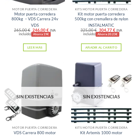
MOTOR PUERTA CORREDERA
KITS MOTOR PUERTA CORREDERA
Motor puerta corredera
Kit motor puerta corredera
800kg – VDS Carrera 24v
500kg con cremallera de nylon
VDS
INSTALMATIC
El
El
El
El
265,00
€
246,00
€
325,00
€
304,77
€
(IVA
(IVA
precio
precio
precio
precio
incluido)
incluido)
Ahorra 19€
Ahorra 20.23€
original
actual
original
actual
era:
es:
era:
es:
LEER MÁS
AÑADIR AL CARRITO
265,00 €.
246,00 €.
325,00 €.
304,77 €.
SIN EXISTENCIAS
SIN EXISTENCIAS
MOTOR PUERTA CORREDERA
KITS MOTOR PUERTA CORREDERA
VDS Carrera 800 motor
Kit Artemis 1000 motor