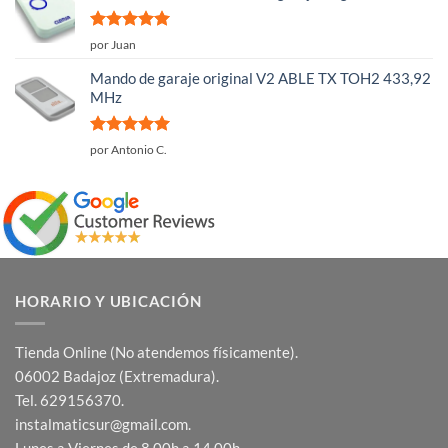
Valorado
por Juan
con
5
de 5
Mando de garaje original V2 ABLE TX TOH2 433,92
MHz
Valorado
por Antonio C.
con
5
de 5
HORARIO Y UBICACIÓN
Tienda Online (No atendemos físicamente).
06002 Badajoz (Extremadura).
Tel. 629156370.
instalmaticsur@gmail.com.