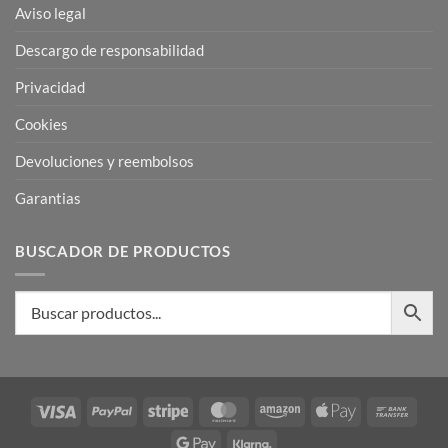
Aviso legal
Descargo de responsabilidad
Privacidad
Cookies
Devoluciones y reembolsos
Garantias
BUSCADOR DE PRODUCTOS
Visa
PayPal
Stripe
MasterCard
Amazon
Apple
Bank
Pay
Trans
Google
Klarna