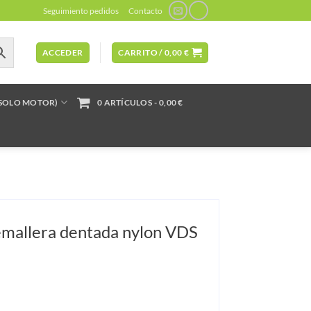
Seguimiento pedidos
Contacto
ACCEDER
CARRITO /
0,00
€
(SOLO MOTOR)
0 ARTÍCULOS
0,00 €
emallera dentada nylon VDS