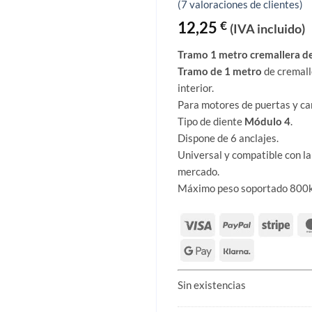
Valorado
7
(
7
valoraciones de clientes)
con
4.71
de 5 en
12,25
€
(IVA incluido)
base a
valoracione
Tramo 1 metro cremallera d
s de
clientes
Tramo de 1 metro
de cremall
interior.
Para motores de puertas y can
Tipo de diente
Módulo 4
.
Dispone de 6 anclajes.
Universal y compatible con la
mercado.
Máximo peso soportado 800k
Sin existencias