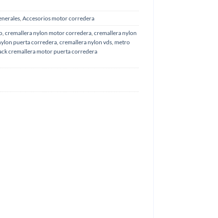
enerales
,
Accesorios motor corredera
o
,
cremallera nylon motor corredera
,
cremallera nylon
nylon puerta corredera
,
cremallera nylon vds
,
metro
ack cremallera motor puerta corredera