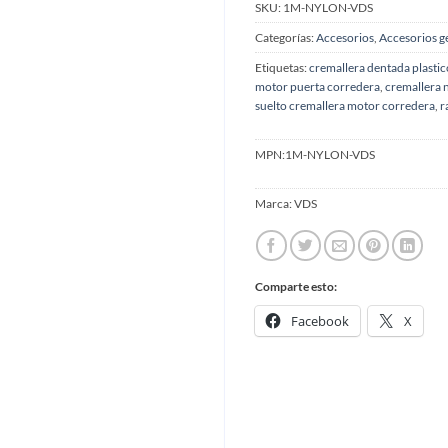
SKU:
1M-NYLON-VDS
Categorías:
Accesorios
,
Accesorios g
Etiquetas:
cremallera dentada plastic
motor puerta corredera
,
cremallera 
suelto cremallera motor corredera
,
r
MPN:
1M-NYLON-VDS
Marca:
VDS
Comparte esto:
Facebook
X