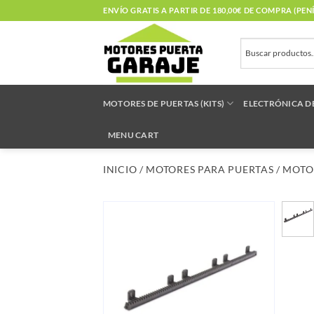
Saltar
ENVÍO GRATIS A PARTIR DE 180,00€ DE COMPRA (PE
al
contenido
MOTORES DE PUERTAS (KITS)
ELECTRÓNICA D
MENU CART
INICIO
/
MOTORES PARA PUERTAS
/
MOTO