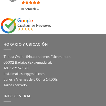
Valorado
por Antonio C.
con
5
de 5
HORARIO Y UBICACIÓN
Tienda Online (No atendemos físicamente).
06002 Badajoz (Extremadura).
Tel. 629156370.
instalmaticsur@gmail.com.
Lunes a Viernes de 8.00h a 14.00h.
Tardes cerrado.
INFO GENERAL