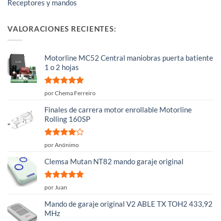
Receptores y mandos
VALORACIONES RECIENTES:
Motorline MC52 Central maniobras puerta batiente
1 o 2 hojas
Valorado
por Chema Ferreiro
con
5
de 5
Finales de carrera motor enrollable Motorline
Rolling 160SP
Valorado
por Anónimo
con
4
de
5
Clemsa Mutan NT82 mando garaje original
Valorado
por Juan
con
5
de 5
Mando de garaje original V2 ABLE TX TOH2 433,92
MHz