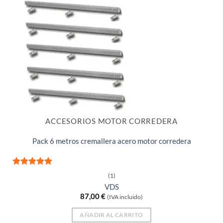
ACCESORIOS MOTOR CORREDERA
Pack 6 metros cremallera acero motor corredera
Valorado
(1)
con
5
de 5
VDS
87,00
€
(IVA incluido)
AÑADIR AL CARRITO