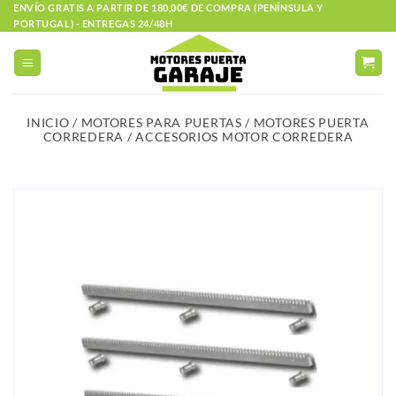
Saltar
ENVÍO GRATIS A PARTIR DE 180,00€ DE COMPRA (PENÍNSULA Y
PORTUGAL) - ENTREGAS 24/48H
al
contenido
INICIO
/
MOTORES PARA PUERTAS
/
MOTORES PUERTA
CORREDERA
/
ACCESORIOS MOTOR CORREDERA