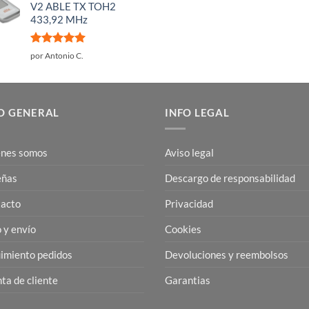
V2 ABLE TX TOH2
433,92 MHz
Valorado
por Antonio C.
con
5
de 5
O GENERAL
INFO LEGAL
nes somos
Aviso legal
eñas
Descargo de responsabilidad
acto
Privacidad
 y envío
Cookies
imiento pedidos
Devoluciones y reembolsos
ta de cliente
Garantias