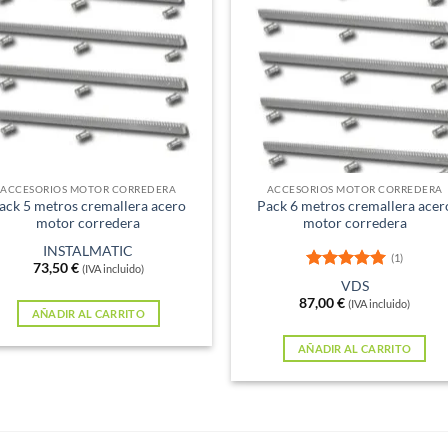
ACCESORIOS MOTOR CORREDERA
ACCESORIOS MOTOR CORREDERA
ack 5 metros cremallera acero
Pack 6 metros cremallera acer
motor corredera
motor corredera
INSTALMATIC
(1)
73,50
€
(IVA incluido)
Valorado
VDS
con
5
de 5
87,00
€
(IVA incluido)
AÑADIR AL CARRITO
AÑADIR AL CARRITO