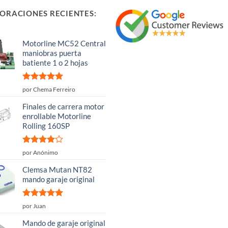
ORACIONES RECIENTES:
Motorline MC52 Central
maniobras puerta
batiente 1 o 2 hojas
Valorado
por Chema Ferreiro
con
5
de 5
Finales de carrera motor
enrollable Motorline
Rolling 160SP
Valorado
por Anónimo
con
4
de
5
Clemsa Mutan NT82
mando garaje original
Valorado
por Juan
con
5
de 5
Mando de garaje original