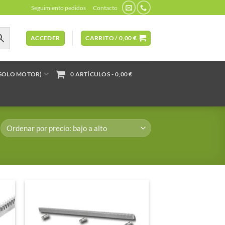
Seguimiento pedidos
Contacto
ACCEDER
CARRITO /
0,00
€
(SOLO MOTOR)
0 ARTÍCULOS
0,00 €
”