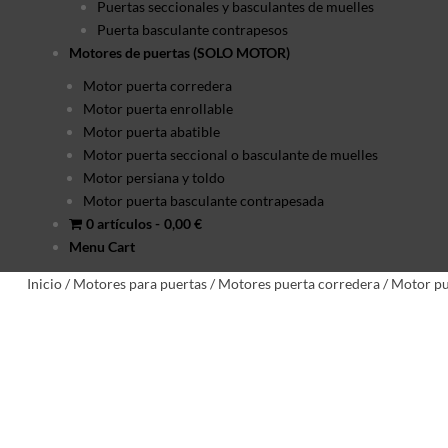
Puertas seccionales y basculantes de muelles
Puerta basculante contrapesos
Motores de puertas (SOLO MOTOR)
Motor puerta corredera
Motor puerta enrollable
Motor puerta abatible
Motor puerta seccional o basculante de muelles
Motor persiana y toldo
Motor puerta basculante contrapesada
0 artículos
0,00 €
Menu Cart
Inicio
/
Motores para puertas
/
Motores puerta corredera
/
Motor pu