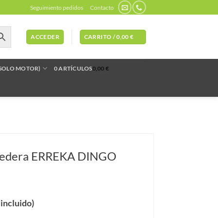
Seguimiento pedidos
Contacto
ACCEDER
CARRITO /
0,00
€
(SOLO MOTOR)
0 ARTÍCULOS
0,00 €
rredera ERREKA DINGO
 incluido)