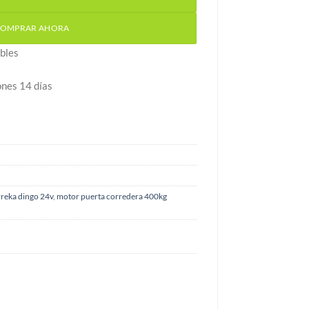
OMPRAR AHORA
bles
ónes 14 días
reka dingo 24v
,
motor puerta corredera 400kg