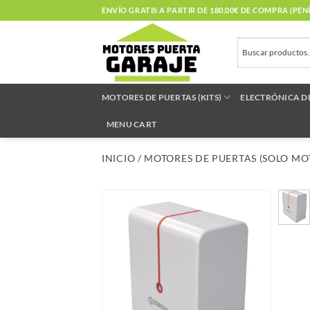
Saltar
ENVÍO GRATIS A PARTIR DE 180,00€ DE COMPRA (PE
al
contenido
MOTORES DE PUERTAS (KITS)
ELECTRÓNICA D
MENU CART
INICIO
/
MOTORES DE PUERTAS (SOLO MO