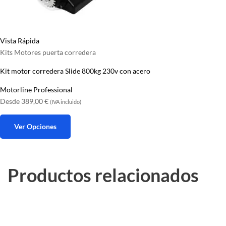
Vista Rápida
Kits Motores puerta corredera
Kit motor corredera Slide 800kg 230v con acero
Motorline Professional
Desde
389,00
€
(IVA incluido)
Ver Opciones
Este
producto
Productos relacionados
tiene
múltiples
variantes.
Las
opciones