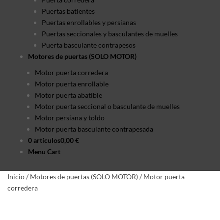
Puertas batientes
Puertas enrollables y persianas
Puertas seccionales y basculantes de muelles
Puerta basculante contrapesos
Motores de puertas (SOLO MOTOR)
Motor puerta corredera
Motor puerta enrollable
Motor puerta abatible
Motor puerta seccional o basculante de muelles
Motor persiana y toldo
Motor puerta basculante contrapesada
0 artículos
0,00 €
Menu Cart
Inicio
/
Motores de puertas (SOLO MOTOR)
/
Motor puerta
corredera