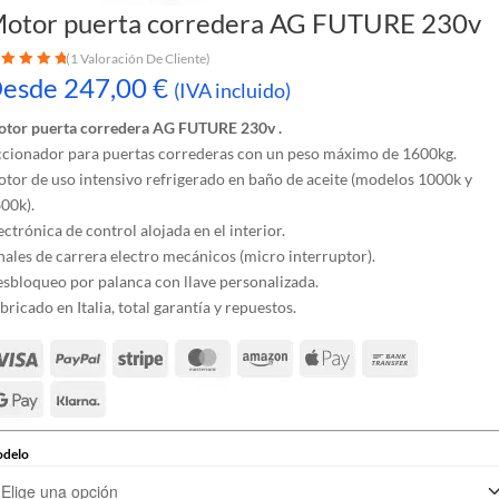
otor puerta corredera AG FUTURE 230v
(
1
Valoración De Cliente)
esde
247,00
€
lorado con
5
(IVA incluido)
 5 en base a
oración de
tor puerta corredera AG FUTURE 230v .
cliente
cionador para puertas correderas con un peso máximo de 1600kg.
tor de uso intensivo refrigerado en baño de aceite (modelos 1000k y
00k).
ectrónica de control alojada en el interior.
nales de carrera electro mecánicos (micro interruptor).
sbloqueo por palanca con llave personalizada.
bricado en Italia, total garantía y repuestos.
delo