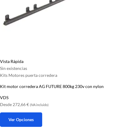
Vista Rápida
Sin existencias
Kits Motores puerta corredera
Kit motor corredera AG FUTURE 800kg 230v con nylon
VDS
Desde
272,66
€
(IVA incluido)
Ver Opciones
Este