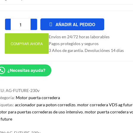
AÑADIR AL PEDIDO
Motor
puerta
Envíos en 24/72 horas laborables
corredera
COMPRAR AHORA
Pagos protegidos y seguros
AG
3 Años de garantía. Devoluciónes 14 días
FUTURE
230v
cantidad
¿Necesitas ayuda?
KU:
AG-FUTURE-230v
tegoría:
Motor puerta corredera
iquetas:
accionador para poton corredizo
,
motor corredera VDS ag futur
tor para puertas correderas de uso intensivo
,
motor puerta corredera v
 future
PN:
AG-FUTURE-230v