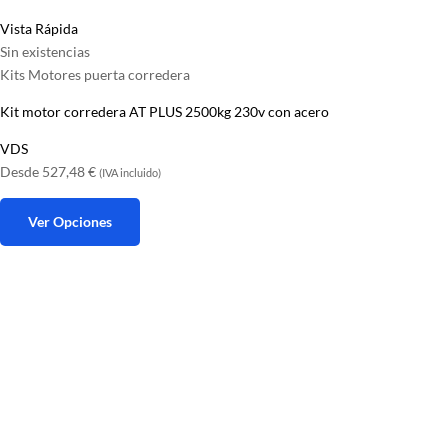
Vista Rápida
Sin existencias
Kits Motores puerta corredera
Kit motor corredera AT PLUS 2500kg 230v con acero
VDS
Desde
527,48
€
(IVA incluido)
Ver Opciones
Este
producto
tiene
múltiples
variantes.
Las
opciones
se