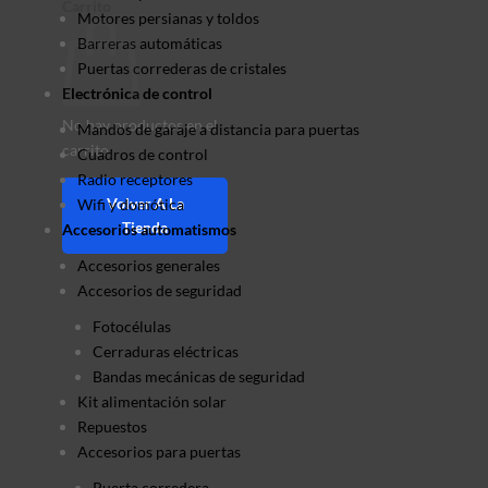
Carrito
Motores persianas y toldos
Barreras automáticas
Puertas correderas de cristales
Electrónica de control
No hay productos en el
Mandos de garaje a distancia para puertas
carrito.
Cuadros de control
Radio receptores
Volver A La
Wifi y domótica
Tienda
Accesorios automatismos
Accesorios generales
Accesorios de seguridad
Fotocélulas
Cerraduras eléctricas
Bandas mecánicas de seguridad
Kit alimentación solar
Repuestos
Accesorios para puertas
Puerta corredera