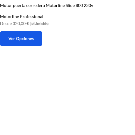
Motor puerta corredera Motorline Slide 800 230v
Motorline Professional
Desde
320,00
€
(IVA incluido)
Ver Opciones
Este
producto
tiene
múltiples
variantes.
Las
opciones
se
pueden
elegir
en
la