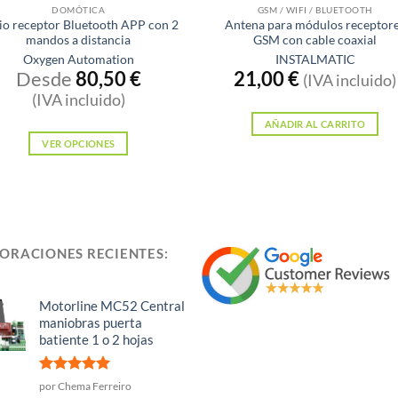
DOMÓTICA
GSM / WIFI / BLUETOOTH
io receptor Bluetooth APP con 2
Antena para módulos receptor
mandos a distancia
GSM con cable coaxial
Oxygen Automation
INSTALMATIC
Desde
80,50
€
21,00
€
(IVA incluido)
(IVA incluido)
AÑADIR AL CARRITO
VER OPCIONES
Este
producto
tiene
múltiples
variantes.
ORACIONES RECIENTES:
Las
opciones
Motorline MC52 Central
se
maniobras puerta
pueden
batiente 1 o 2 hojas
elegir
en
Valorado
por Chema Ferreiro