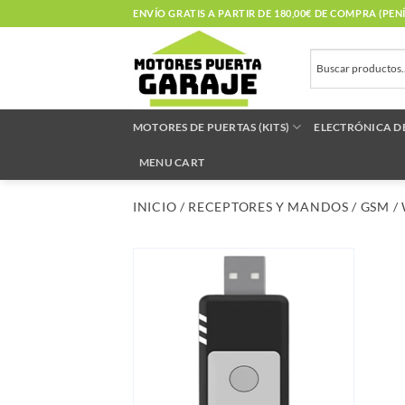
Saltar
ENVÍO GRATIS A PARTIR DE 180,00€ DE COMPRA (PE
al
contenido
MOTORES DE PUERTAS (KITS)
ELECTRÓNICA D
MENU CART
INICIO
/
RECEPTORES Y MANDOS
/
GSM / 