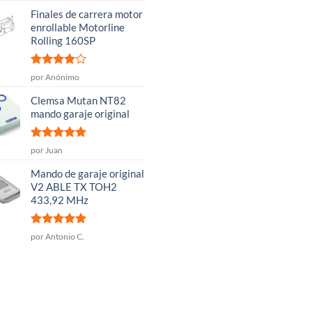
con
5
de 5
la
Finales de carrera motor
página
enrollable Motorline
de
Rolling 160SP
producto
Valorado
por Anónimo
con
4
de
5
Clemsa Mutan NT82
mando garaje original
Valorado
por Juan
con
5
de 5
Mando de garaje original
V2 ABLE TX TOH2
433,92 MHz
Valorado
por Antonio C.
con
5
de 5