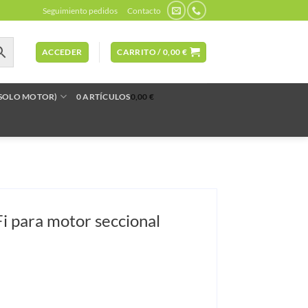
Seguimiento pedidos
Contacto
ACCEDER
CARRITO /
0,00
€
(SOLO MOTOR)
0 ARTÍCULOS
0,00 €
 para motor seccional