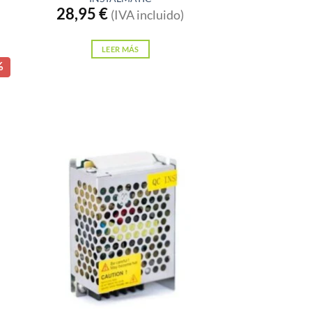
28,95
€
(IVA incluido)
LEER MÁS
io
%
al
2 €.