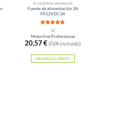
ACCESORIOS GENERALES
es
Fuente de alimentación 3A
FA12VDC3A
Valorado
(2)
con
5
de 5
Motorline Professional
20,57
€
(IVA incluido)
AÑADIR AL CARRITO