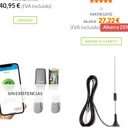
40,95
€
(IVA incluido)
Valorado
(1)
con
5
de 5
MATIKGATE
El
27,22
€
El
LEER MÁS
36,30
€
precio
prec
(IVA incluido)
Ahorra 25
original
actu
era:
es:
36,30 €.
27,2
AÑADIR AL CARRITO
SIN EXISTENCIAS