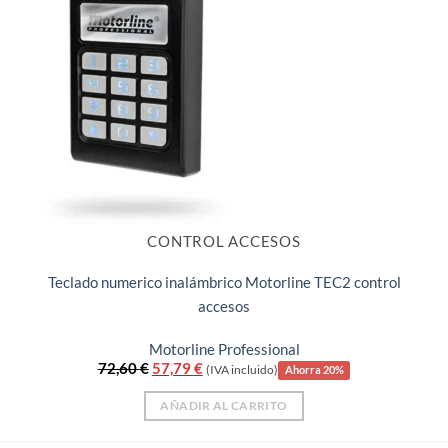
CONTROL ACCESOS
Teclado numerico inalámbrico Motorline TEC2 control
accesos
Motorline Professional
El
El
72,60
€
57,79
€
(IVA incluido)
Ahorra 20%
precio
precio
original
actual
AÑADIR AL CARRITO
era:
es:
72,60 €.
57,79 €.