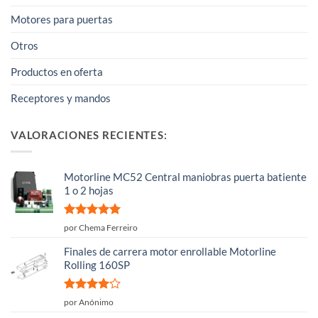
Motores para puertas
Otros
Productos en oferta
Receptores y mandos
VALORACIONES RECIENTES:
Motorline MC52 Central maniobras puerta batiente
1 o 2 hojas
Valorado
por Chema Ferreiro
con
5
de 5
Finales de carrera motor enrollable Motorline
Rolling 160SP
Valorado
por Anónimo
con
4
de