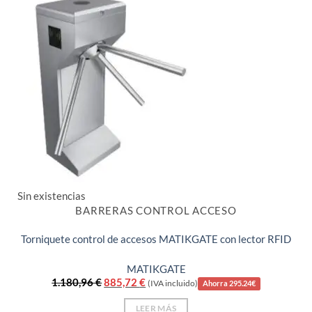
Sin existencias
BARRERAS CONTROL ACCESO
Torniquete control de accesos MATIKGATE con lector RFID
MATIKGATE
El
El
1.180,96
€
885,72
€
(IVA incluido)
Ahorra 295.24€
precio
precio
original
actual
LEER MÁS