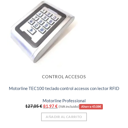
CONTROL ACCESOS
Motorline TEC100 teclado control accesos con lector RFID
Motorline Professional
El
El
127,05
€
81,97
€
(IVA incluido)
Ahorra 45.08€
precio
precio
original
actual
AÑADIR AL CARRITO
era:
es:
127,05 €.
81,97 €.