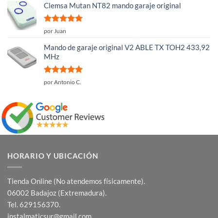
5
Clemsa Mutan NT82 mando garaje original
Valorado
por Juan
con
5
de 5
Mando de garaje original V2 ABLE TX TOH2 433,92
MHz
Valorado
por Antonio C.
con
5
de 5
HORARIO Y UBICACIÓN
Tienda Online (No atendemos físicamente).
06002 Badajoz (Extremadura).
Tel. 629156370.
instalmaticsur@gmail.com.