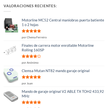
VALORACIONES RECIENTES:
Motorline MC52 Central maniobras puerta batiente
1 o 2 hojas
Valorado
por Chema Ferreiro
con
5
de 5
Finales de carrera motor enrollable Motorline
Rolling 160SP
Valorado
por Anónimo
con
4
de
5
Clemsa Mutan NT82 mando garaje original
Valorado
por Juan
con
5
de 5
Mando de garaje original V2 ABLE TX TOH2 433,92
MHz