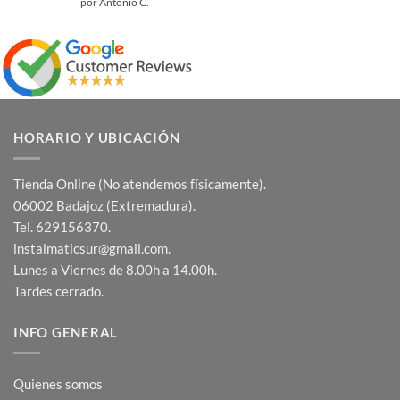
Valorado
por Antonio C.
con
5
de 5
HORARIO Y UBICACIÓN
Tienda Online (No atendemos físicamente).
06002 Badajoz (Extremadura).
Tel. 629156370.
instalmaticsur@gmail.com.
Lunes a Viernes de 8.00h a 14.00h.
Tardes cerrado.
INFO GENERAL
Quienes somos