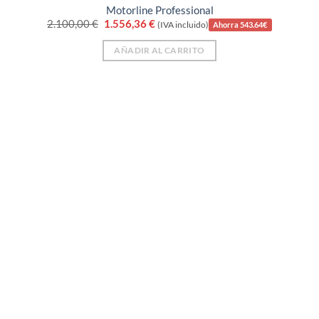
Motorline Professional
El
El
2.100,00
€
1.556,36
€
(IVA incluido)
Ahorra 543.64€
precio
precio
original
actual
AÑADIR AL CARRITO
era:
es:
2.100,00 €.
1.556,36 €.