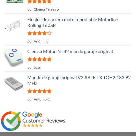
Valorado
por Chema Ferreiro
con
5
de 5
Finales de carrera motor enrollable Motorline
Rolling 160SP
Valorado
por Anónimo
con
4
de
5
Clemsa Mutan NT82 mando garaje original
Valorado
por Juan
con
5
de 5
Mando de garaje original V2 ABLE TX TOH2 433,92
MHz
Valorado
por Antonio C.
con
5
de 5