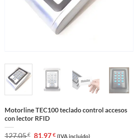
Motorline TEC100 teclado control accesos
con lector RFID
127,05
€
El
81,97
€
El
(IVA incluido)