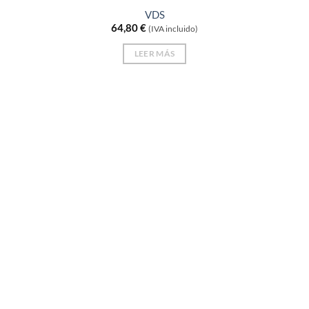
VDS
64,80
€
(IVA incluido)
LEER MÁS