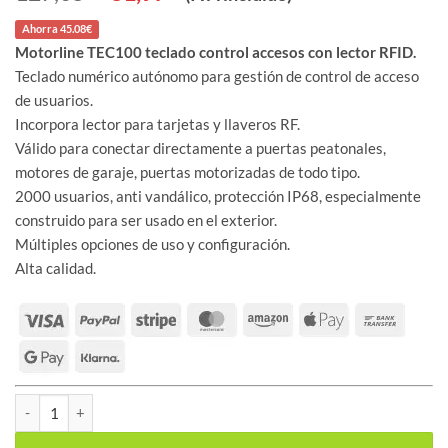
precio
precio
original
actual
Ahorra 45.08€
era:
es:
127,05 €.
81,97 €.
Motorline TEC100 teclado control accesos con lector RFID.
Teclado numérico autónomo para gestión de control de acceso
de usuarios.
Incorpora lector para tarjetas y llaveros RF.
Válido para conectar directamente a puertas peatonales,
motores de garaje, puertas motorizadas de todo tipo.
2000 usuarios, anti vandálico, protección IP68, especialmente
construido para ser usado en el exterior.
Múltiples opciones de uso y configuración.
Alta calidad.
Motorline TEC100 teclado control accesos con lector RFID cantid