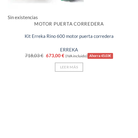
Sin existencias
MOTOR PUERTA CORREDERA
Kit Erreka Rino 600 motor puerta corredera
ERREKA
El
El
718,03
€
673,00
€
(IVA incluido)
Ahorra 45.03€
precio
precio
original
actual
LEER MÁS
era:
es:
718,03 €.
673,00 €.