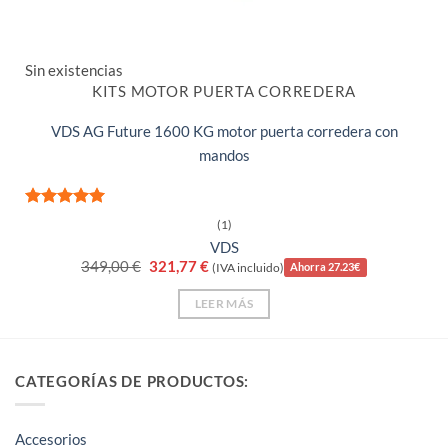
Sin existencias
KITS MOTOR PUERTA CORREDERA
VDS AG Future 1600 KG motor puerta corredera con
mandos
Valorado
(1)
con
5
de 5
VDS
El
El
349,00
€
321,77
€
(IVA incluido)
Ahorra 27.23€
precio
precio
original
actual
LEER MÁS
era:
es:
349,00 €.
321,77 €.
CATEGORÍAS DE PRODUCTOS:
Accesorios