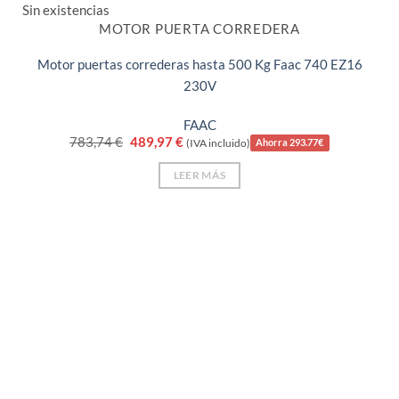
Sin existencias
MOTOR PUERTA CORREDERA
Motor puertas correderas hasta 500 Kg Faac 740 EZ16
230V
FAAC
El
El
783,74
€
489,97
€
(IVA incluido)
Ahorra 293.77€
precio
precio
original
actual
LEER MÁS
era:
es:
783,74 €.
489,97 €.