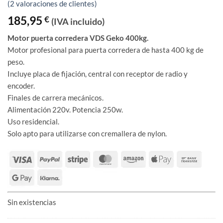
Valorado
2
(
2
valoraciones de clientes)
con
5
de 5
en base a
185,95
€
(IVA incluido)
valoraciones
de clientes
Motor puerta corredera VDS Geko 400kg.
Motor profesional para puerta corredera de hasta 400 kg de
peso.
Incluye placa de fijación, central con receptor de radio y
encoder.
Finales de carrera mecánicos.
Alimentación 220v. Potencia 250w.
Uso residencial.
Solo apto para utilizarse con cremallera de nylon.
Sin existencias