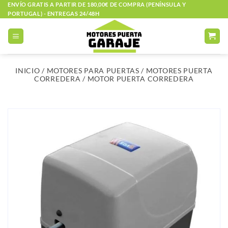
Saltar
ENVÍO GRATIS A PARTIR DE 180,00€ DE COMPRA (PENÍNSULA Y
PORTUGAL) - ENTREGAS 24/48H
al
contenido
INICIO
/
MOTORES PARA PUERTAS
/
MOTORES PUERTA
CORREDERA
/
MOTOR PUERTA CORREDERA