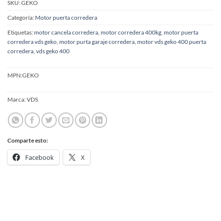
SKU:
GEKO
Categoría:
Motor puerta corredera
Etiquetas:
motor cancela corredera
,
motor corredera 400kg
,
motor puerta
corredera vds geko
,
motor purta garaje corredera
,
motor vds geko 400 puerta
corredera
,
vds geko 400
MPN:
GEKO
Marca:
VDS
Comparte esto:
Facebook
X