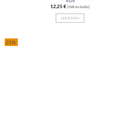
VDS
de 5
12,25
€
(IVA incluido)
LEER MÁS
-21%