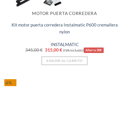
MOTOR PUERTA CORREDERA
Kit motor puerta corredera Instalmatic P600 cremallera
nylon
INSTALMATIC
El
El
345,00
€
315,00
€
(IVA incluido)
Ahorra 30€
precio
precio
original
actual
AÑADIR AL CARRITO
era:
es:
345,00 €.
315,00 €.
-6%