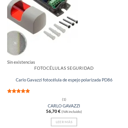
Sin existencias
FOTOCÉLULAS SEGURIDAD
Carlo Gavazzi fotocélula de espejo polarizada PD86
Valorado
(1)
con
5
de 5
CARLO GAVAZZI
56,70
€
(IVA incluido)
LEER MÁS