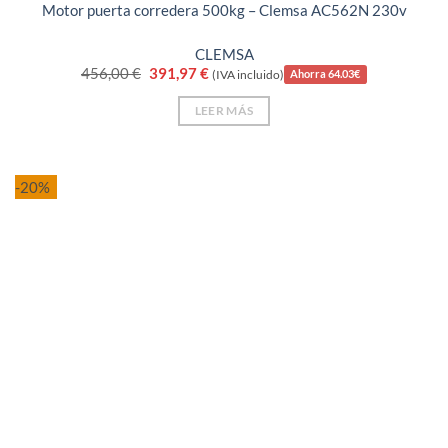
Motor puerta corredera 500kg – Clemsa AC562N 230v
CLEMSA
El
El
456,00
€
391,97
€
(IVA incluido)
Ahorra 64.03€
precio
precio
original
actual
LEER MÁS
era:
es:
456,00 €.
391,97 €.
-20%