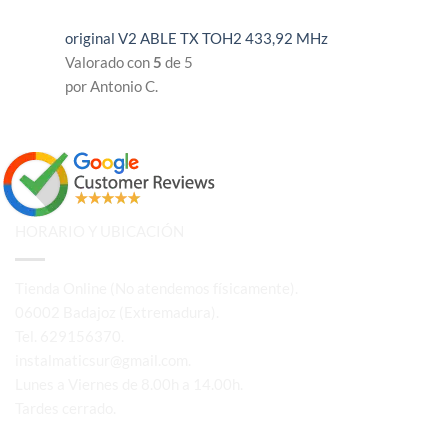
original V2 ABLE TX TOH2 433,92 MHz
Valorado con
5
de 5
por Antonio C.
HORARIO Y UBICACIÓN
Tienda Online (No atendemos físicamente).
06002 Badajoz (Extremadura).
Tel. 629156370.
instalmaticsur@gmail.com.
Lunes a Viernes de 8.00h a 14.00h.
Tardes cerrado.