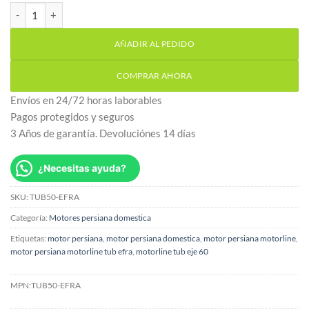
Motor persiana domestica Motorline TUB50EFRA (50kg) mando ví
AÑADIR AL PEDIDO
COMPRAR AHORA
Envíos en 24/72 horas laborables
Pagos protegidos y seguros
3 Años de garantía. Devoluciónes 14 días
¿Necesitas ayuda?
SKU:
TUB50-EFRA
Categoría:
Motores persiana domestica
Etiquetas:
motor persiana
,
motor persiana domestica
,
motor persiana motorline
,
motor persiana motorline tub efra
,
motorline tub eje 60
MPN:
TUB50-EFRA