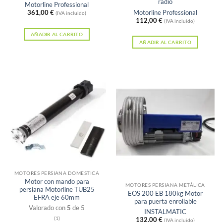
radio
Motorline Professional
361,00
€
Motorline Professional
(IVA incluido)
112,00
€
(IVA incluido)
AÑADIR AL CARRITO
AÑADIR AL CARRITO
Sin existencias
MOTORES PERSIANA DOMESTICA
Motor con mando para
MOTORES PERSIANA METÁLICA
persiana Motorline TUB25
EOS 200 EB 180kg Motor
EFRA eje 60mm
para puerta enrollable
Valorado con
5
de 5
INSTALMATIC
(1)
132,00
€
(IVA incluido)