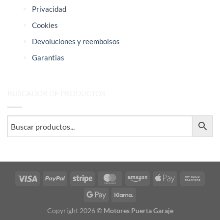
Privacidad
Cookies
Devoluciones y reembolsos
Garantias
BUSCADOR DE PRODUCTOS
Visa
PayPal
Stripe
MasterCard
Amazon
Apple
Bank
Pay
Trans
Google
Klarna
Pay
Copyright 2026 ©
Motores Puerta Garaje