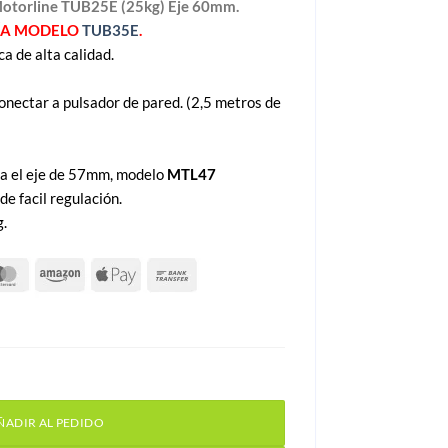
Motorline TUB25E (25kg) Eje 60mm.
ÍA MODELO
TUB35E
.
a de alta calidad.
onectar a pulsador de pared. (2,5 metros de
a el eje de 57mm, modelo
MTL47
e facil regulación.
g.
otorline TUB25E (25kg) Eje 60mm cantidad
ÑADIR AL PEDIDO