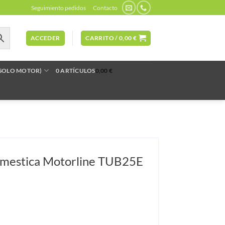
Seguimiento pedidos
Contacto
ACCEDER
CARRITO /
0,00
€
(SOLO MOTOR)
0 ARTÍCULOS
0,00 €
omestica Motorline TUB25E