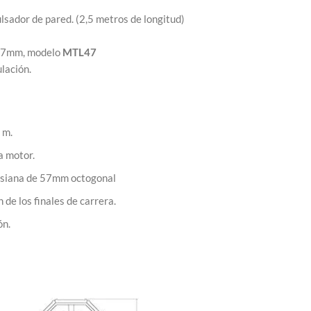
lsador de pared. (2,5 metros de longitud)
 57mm, modelo
MTL47
lación.
 m.
a motor.
ersiana de 57mm octogonal
de los finales de carrera.
ón.