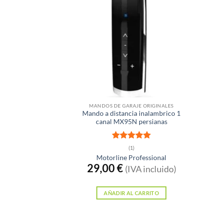
MANDOS DE GARAJE ORIGINALES
Mando a distancia inalambrico 1
canal MX95N persianas
Valorado
(1)
con
5
de 5
Motorline Professional
29,00
€
(IVA incluido)
AÑADIR AL CARRITO