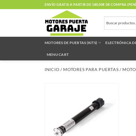
Saltar
ENVÍO GRATIS A PARTIR DE 180,00€ DE COMPRA (PE
al
contenido
MOTORES DE PUERTAS (KITS)
ELECTRÓNICA D
MENU CART
INICIO
/
MOTORES PARA PUERTAS
/
MOTO