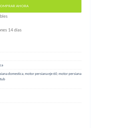
OMPRAR AHORA
bles
ónes 14 días
ca
siana domestica
,
motor persiana eje 60
,
motor persiana
 tub