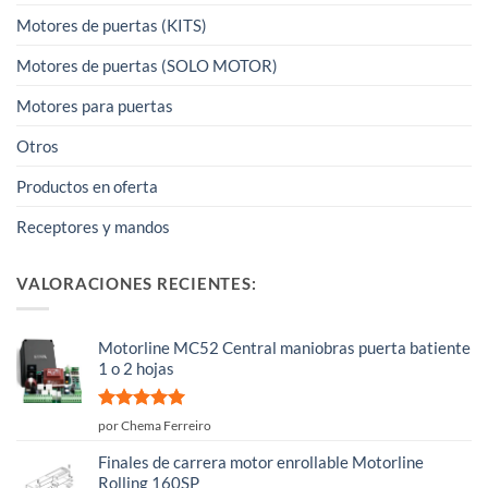
Motores de puertas (KITS)
Motores de puertas (SOLO MOTOR)
Motores para puertas
Otros
Productos en oferta
Receptores y mandos
VALORACIONES RECIENTES:
Motorline MC52 Central maniobras puerta batiente
1 o 2 hojas
Valorado
por Chema Ferreiro
con
5
de 5
Finales de carrera motor enrollable Motorline
Rolling 160SP