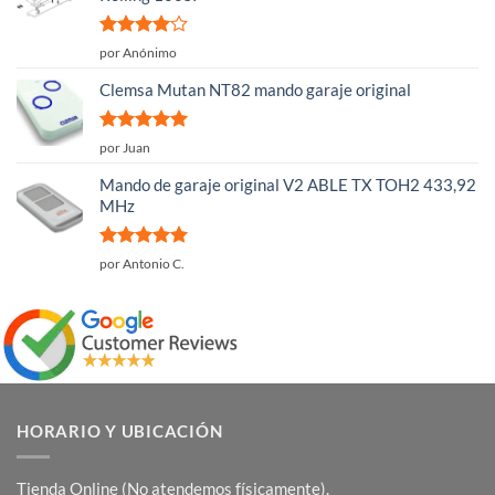
Valorado
por Anónimo
con
4
de
5
Clemsa Mutan NT82 mando garaje original
Valorado
por Juan
con
5
de 5
Mando de garaje original V2 ABLE TX TOH2 433,92
MHz
Valorado
por Antonio C.
con
5
de 5
HORARIO Y UBICACIÓN
Tienda Online (No atendemos físicamente).