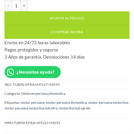
Motor persiana con mando Motorline TUB90EFRA (90kg). cantid
AÑADIR AL PEDIDO
COMPRAR AHORA
Envíos en 24/72 horas laborables
Pagos protegidos y seguros
3 Años de garantía. Devoluciónes 14 días
¿Necesitas ayuda?
SKU:
TUB90-EFRA+MTL47+MX95
Categoría:
Motores persiana domestica
Etiquetas:
motor persiana
,
motor persiana domestica
,
motor persiana motorline
,
motor persiana motorline tub efra
,
motorline tub eje 60
MPN:
TUB90-EFRA+MTL47+MX95