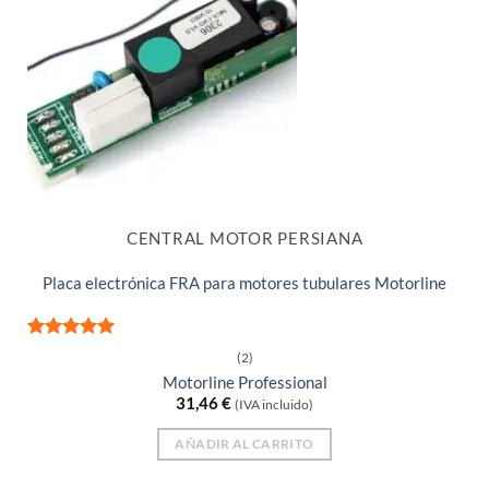
CENTRAL MOTOR PERSIANA
Placa electrónica FRA para motores tubulares Motorline
Valorado
(2)
con
5
de 5
Motorline Professional
31,46
€
(IVA incluido)
AÑADIR AL CARRITO