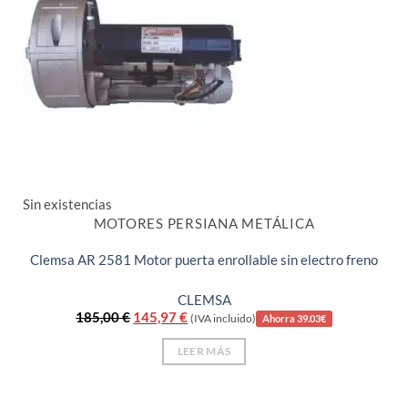
Sin existencias
MOTORES PERSIANA METÁLICA
Clemsa AR 2581 Motor puerta enrollable sin electro freno
CLEMSA
El
El
185,00
€
145,97
€
(IVA incluido)
Ahorra 39.03€
precio
precio
original
actual
LEER MÁS
era:
es:
185,00 €.
145,97 €.