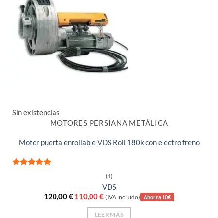
Sin existencias
MOTORES PERSIANA METÁLICA
Motor puerta enrollable VDS Roll 180k con electro freno
Valorado
(1)
con
5
de 5
VDS
El
El
120,00
€
110,00
€
(IVA incluido)
Ahorra 10€
precio
precio
original
actual
LEER MÁS
era:
es: