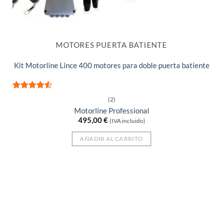
MOTORES PUERTA BATIENTE
Kit Motorline Lince 400 motores para doble puerta batiente
Valorado
(2)
con
4.5
Motorline Professional
de 5
495,00
€
(IVA incluido)
AÑADIR AL CARRITO