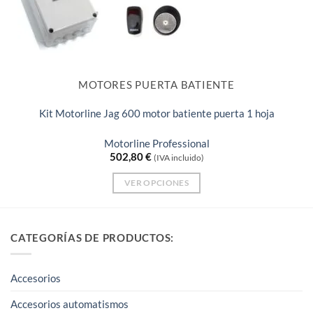
MOTORES PUERTA BATIENTE
Kit Motorline Jag 600 motor batiente puerta 1 hoja
Motorline Professional
502,80
€
(IVA incluido)
VER OPCIONES
Este
producto
tiene
CATEGORÍAS DE PRODUCTOS:
múltiples
variantes.
Accesorios
Las
opciones
Accesorios automatismos