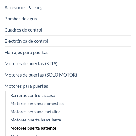
se
Accesorios Parking
pueden
elegir
Bombas de agua
en
Cuadros de control
la
página
Electrónica de control
de
Herrajes para puertas
producto
Motores de puertas (KITS)
Motores de puertas (SOLO MOTOR)
Motores para puertas
Barreras control acceso
Motores persiana domestica
Motores persiana metálica
Motores puerta basculante
Motores puerta batiente