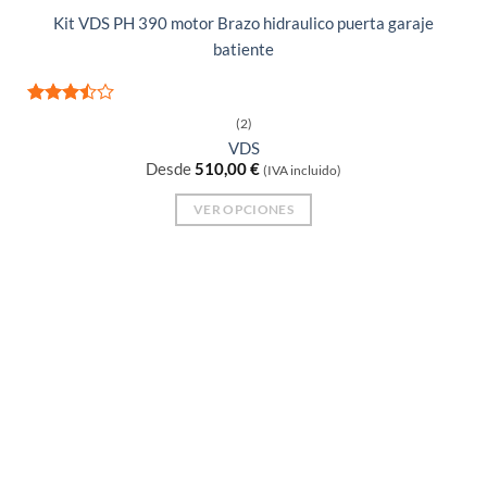
Kit VDS PH 390 motor Brazo hidraulico puerta garaje
batiente
Valorad
(2)
o con
VDS
3.5
de
Desde
510,00
€
5
(IVA incluido)
VER OPCIONES
Este
producto
tiene
múltiples
variantes.
Las
opciones
se
pueden
elegir