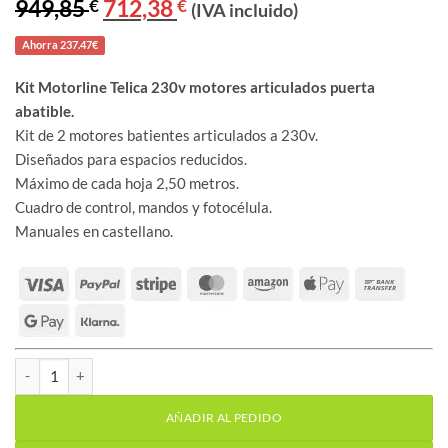
949,85
€
El
712,38
€
El
(IVA incluido)
precio
precio
original
actual
Ahorra 237.47€
era:
es:
949,85 €.
712,38 €.
Kit Motorline Telica 230v motores articulados puerta
abatible.
Kit de 2 motores batientes articulados a 230v.
Diseñados para espacios reducidos.
Máximo de cada hoja 2,50 metros.
Cuadro de control, mandos y fotocélula.
Manuales en castellano.
Kit Motorline Telica 230v motores articulados puerta abatible can
AÑADIR AL PEDIDO