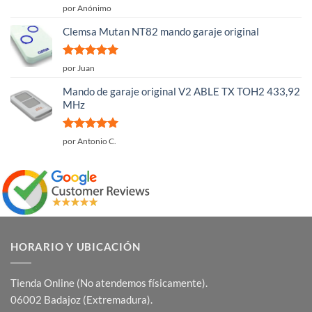
Valorado
por Anónimo
con
4
de
5
Clemsa Mutan NT82 mando garaje original
Valorado
por Juan
con
5
de 5
Mando de garaje original V2 ABLE TX TOH2 433,92
MHz
Valorado
por Antonio C.
con
5
de 5
HORARIO Y UBICACIÓN
Tienda Online (No atendemos físicamente).
06002 Badajoz (Extremadura).