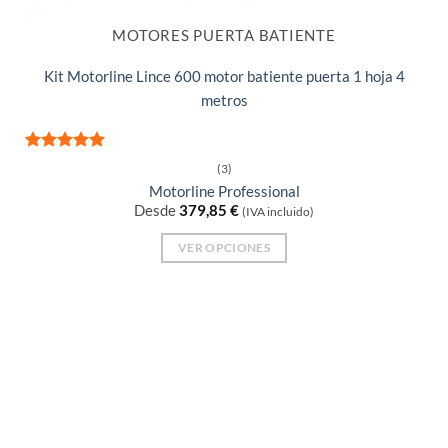
MOTORES PUERTA BATIENTE
Kit Motorline Lince 600 motor batiente puerta 1 hoja 4
metros
Valorado
(3)
con
5
de 5
Motorline Professional
Desde
379,85
€
(IVA incluido)
VER OPCIONES
Este
producto
tiene
múltiples
variantes.
Las
opciones
se