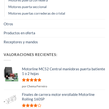
Motores puerta corredera
Motores puerta seccional
Motores puertas correderas de cristal
Otros
Productos en oferta
Receptores y mandos
VALORACIONES RECIENTES:
Motorline MC52 Central maniobras puerta batiente
1 o 2 hojas
Valorado
por Chema Ferreiro
con
5
de 5
Finales de carrera motor enrollable Motorline
Rolling 160SP