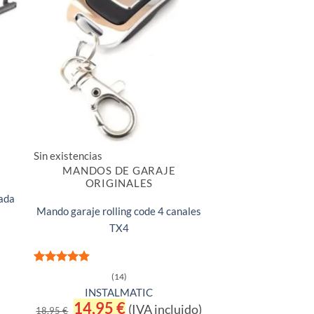
Sin existencias
MANDOS DE GARAJE
ORIGINALES
ada
Mando garaje rolling code 4 canales
TX4
Valorado
(14)
con
4.86
INSTALMATIC
de 5
El
14,95
€
El
(IVA incluido)
18,95
€