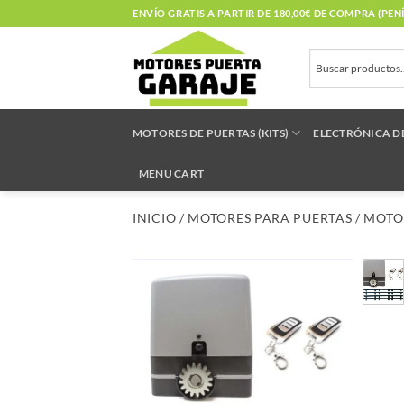
Saltar
ENVÍO GRATIS A PARTIR DE 180,00€ DE COMPRA (PE
al
contenido
MOTORES DE PUERTAS (KITS)
ELECTRÓNICA D
MENU CART
INICIO
/
MOTORES PARA PUERTAS
/
MOTO