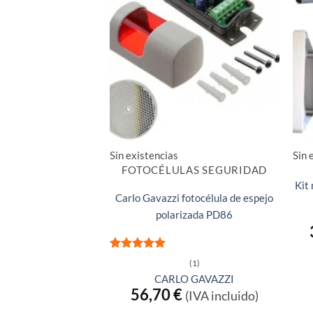
Sin existencias
Sin 
FOTOCÉLULAS SEGURIDAD
Kit
Carlo Gavazzi fotocélula de espejo
polarizada PD86
Valorado
(1)
con
5
de 5
CARLO GAVAZZI
56,70
€
(IVA incluido)