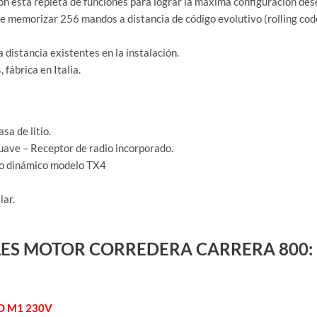
ión está repleta de funciones para lograr la máxima configuración de
de memorizar 256 mandos a distancia de código evolutivo (rolling cod
 distancia existentes en la instalación.
fábrica en Italia.
a de litio.
suave – Receptor de radio incorporado.
go dinámico modelo TX4
lar.
ES MOTOR CORREDERA CARRERA 800:
 M1 230V