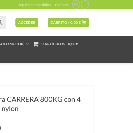
Seguimiento pedidos
Contacto
ACCEDER
CARRITO /
0,00
€
(SOLO MOTOR)
0 ARTÍCULOS
0,00 €
era CARRERA 800KG con 4
 nylon
)