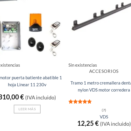
existencias
Sin existencias
ACCESORIOS
 motor puerta batiente abatible 1
Tramo 1 metro cremallera dent
hoja Linear 11 230v
nylon VDS motor corredera
310,00
€
(IVA incluido)
Valorado
LEER MÁS
(7)
con
4.71
VDS
de 5
12,25
€
(IVA incluido)