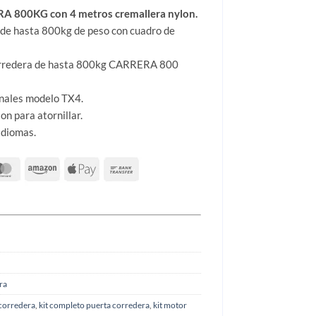
A 800KG con 4 metros cremallera nylon.
de hasta 800kg de peso con cuadro de
corredera de hasta 800kg CARRERA 800
anales modelo TX4.
on para atornillar.
idiomas.
ra
 corredera
,
kit completo puerta corredera
,
kit motor