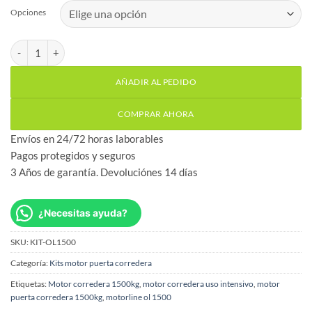
Opciones
Kit Motorline OL1500 motor puerta corredera hasta 1500kg cant
AÑADIR AL PEDIDO
COMPRAR AHORA
Envíos en 24/72 horas laborables
Pagos protegidos y seguros
3 Años de garantía. Devoluciónes 14 días
¿Necesitas ayuda?
SKU:
KIT-OL1500
Categoría:
Kits motor puerta corredera
Etiquetas:
Motor corredera 1500kg
,
motor corredera uso intensivo
,
motor
puerta corredera 1500kg
,
motorline ol 1500