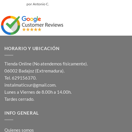
Valorado
por Antonio C.
con
5
de 5
HORARIO Y UBICACIÓN
Tienda Online (No atendemos físicamente).
06002 Badajoz (Extremadura).
Tel. 629156370.
instalmaticsur@gmail.com.
Lunes a Viernes de 8.00h a 14.00h.
Tardes cerrado.
INFO GENERAL
Quienes somos