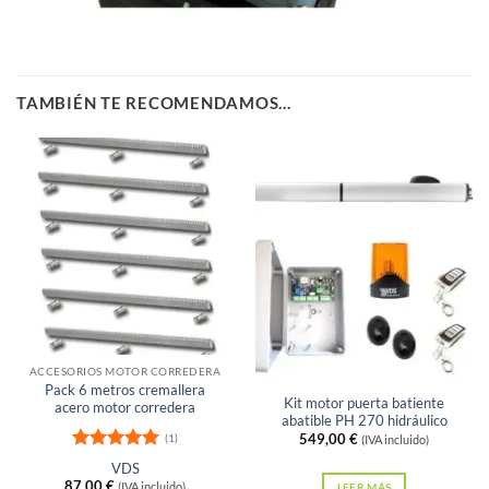
TAMBIÉN TE RECOMENDAMOS…
Sin existencias
ACCESORIOS MOTOR CORREDERA
Pack 6 metros cremallera
Kit motor puerta batiente
acero motor corredera
abatible PH 270 hidráulico
549,00
€
(1)
(IVA incluido)
Valorado
VDS
con
5
de 5
87,00
€
(IVA incluido)
LEER MÁS