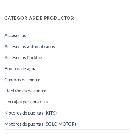
tiene
múltiples
CATEGORÍAS DE PRODUCTOS:
variantes.
Las
opciones
Accesorios
se
Accesorios automatismos
pueden
elegir
Accesorios Parking
en
Bombas de agua
la
página
Cuadros de control
de
producto
Electrónica de control
Herrajes para puertas
Motores de puertas (KITS)
Motores de puertas (SOLO MOTOR)