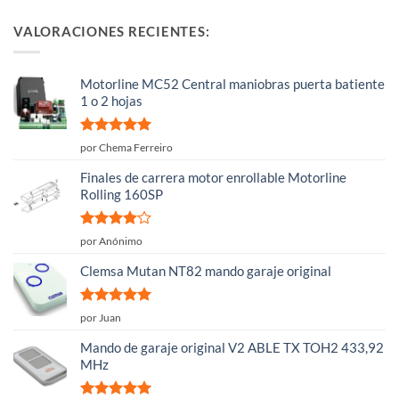
VALORACIONES RECIENTES:
Motorline MC52 Central maniobras puerta batiente
1 o 2 hojas
Valorado
por Chema Ferreiro
con
5
de 5
Finales de carrera motor enrollable Motorline
Rolling 160SP
Valorado
por Anónimo
con
4
de
5
Clemsa Mutan NT82 mando garaje original
Valorado
por Juan
con
5
de 5
Mando de garaje original V2 ABLE TX TOH2 433,92
MHz