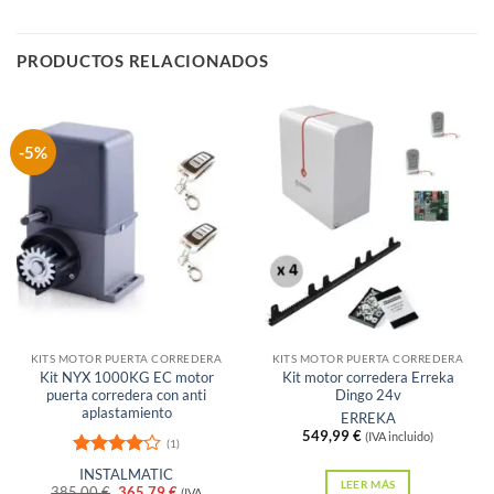
PRODUCTOS RELACIONADOS
-5%
Sin existencias
Sin existencias
KITS MOTOR PUERTA CORREDERA
KITS MOTOR PUERTA CORREDERA
Kit NYX 1000KG EC motor
Kit motor corredera Erreka
puerta corredera con anti
Dingo 24v
aplastamiento
ERREKA
549,99
€
(IVA incluido)
(1)
Valorado
INSTALMATIC
con
4
de
LEER MÁS
El
El
385,00
€
365,79
€
(IVA