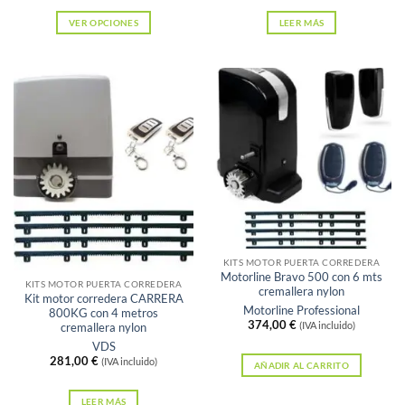
VER OPCIONES
LEER MÁS
Este
producto
tiene
múltiples
variantes.
Las
opciones
se
pueden
elegir
Sin existencias
en
KITS MOTOR PUERTA CORREDERA
Motorline Bravo 500 con 6 mts
la
KITS MOTOR PUERTA CORREDERA
cremallera nylon
Kit motor corredera CARRERA
página
Motorline Professional
800KG con 4 metros
374,00
€
de
cremallera nylon
(IVA incluido)
VDS
producto
281,00
€
(IVA incluido)
AÑADIR AL CARRITO
LEER MÁS