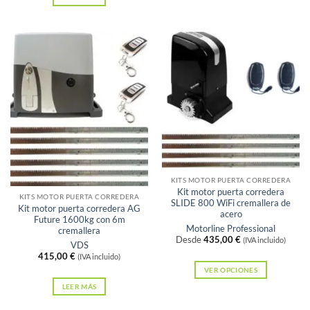
Sin existencias
KITS MOTOR PUERTA CORREDERA
Kit motor puerta corredera
KITS MOTOR PUERTA CORREDERA
SLIDE 800 WiFi cremallera de
Kit motor puerta corredera AG
acero
Future 1600kg con 6m
Motorline Professional
cremallera
Desde
435,00
€
(IVA incluido)
VDS
415,00
€
(IVA incluido)
VER OPCIONES
Este
LEER MÁS
producto