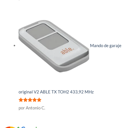
con
5
de 5
Mando de garaje
original V2 ABLE TX TOH2 433,92 MHz
Valorado
por Antonio C.
con
5
de 5