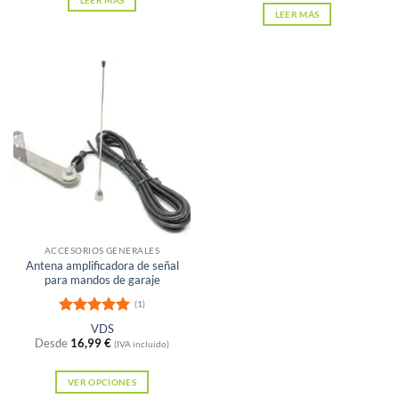
LEER MÁS
LEER MÁS
ACCESORIOS GENERALES
Antena amplificadora de señal
para mandos de garaje
(1)
Valorado
VDS
con
5
de 5
Desde
16,99
€
(IVA incluido)
VER OPCIONES