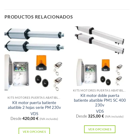
Este
producto
tiene
PRODUCTOS RELACIONADOS
múltiples
variantes.
Las
opciones
se
pueden
elegir
en
la
página
Sin existencias
KITS MOTORES PUERTAS ABATIBLES
de
Kit motor doble puerta
KITS MOTORES PUERTAS ABATIBLES
batiente abatible PM1 SC 400
producto
Kit motor puerta batiente
230v
abatible 2 hojas serie PM 230v
VDS
VDS
Desde
325,00
€
(IVA incluido)
Desde
420,00
€
(IVA incluido)
VER OPCIONES
VER OPCIONES