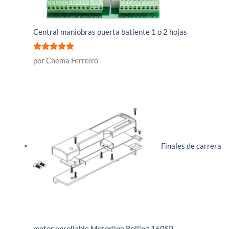
Central maniobras puerta batiente 1 o 2 hojas
Valorado
por Chema Ferreiro
con
5
de 5
Finales de carrera
motor enrollable Motorline Rolling 160SP