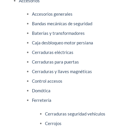
Accesorios
variantes.
Las
Las
opciones
Accesorios generales
opciones
se
se
pueden
Bandas mecánicas de seguridad
pueden
elegir
Baterías y transformadores
elegir
en
en
la
Caja desbloqueo motor persiana
la
página
Cerraduras eléctricas
página
de
Cerraduras para puertas
de
producto
producto
Cerraduras y llaves magnéticas
Control accesos
Domótica
Ferretería
Cerraduras seguridad vehículos
Cerrojos