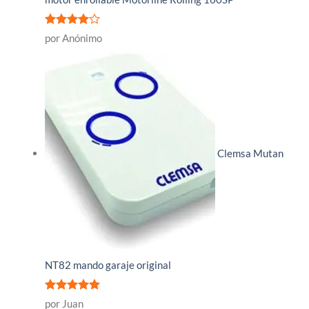
Valorado
por Anónimo
con
4
de
5
Clemsa Mutan
NT82 mando garaje original
Valorado
por Juan