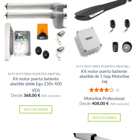
tiene
tiene
múltiples
múltiples
variantes.
variantes.
Las
Las
opciones
opciones
se
se
pueden
pueden
elegir
elegir
en
Sin existencias
en
KITS MOTORES PUERTAS ABATIBLES
la
Kit motor puerta batiente
la
KITS MOTORES PUERTAS ABATIBLES
abatible de 1 hoja Motorline
página
Kit motor puerta batiente
página
Jag
abatible doble Ego 230v 400
de
de
VDS
(1)
producto
Desde
368,00
€
producto
(IVA incluido)
Valorado
Motorline Professional
con
4
de
Desde
408,00
€
(IVA incluido)
5
VER OPCIONES
Este
VER OPCIONES
producto
Este
tiene
producto
múltiples
tiene