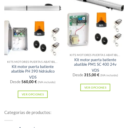
variantes.
múltiples
Las
variantes.
opciones
Las
se
opciones
pueden
se
elegir
pueden
en
elegir
Sin existencias
la
en
KITS MOTORES PUERTAS ABATIBLES
Kit motor puerta batiente
página
la
KITS MOTORES PUERTAS ABATIBLES
abatible PM1 SC 400 24v
Kit motor puerta batiente
de
página
VDS
abatible PH 390 hidráulico
producto
Desde
315,00
€
de
(IVA incluido)
VDS
Desde
560,00
€
producto
(IVA incluido)
VER OPCIONES
Este
VER OPCIONES
Este
producto
producto
tiene
Categorías de productos:
tiene
múltiples
múltiples
variantes.