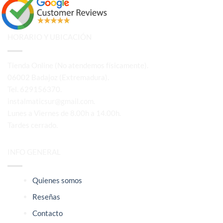
HORARIO Y UBICACIÓN
Tienda Online (No atendemos físicamente).
06002 Badajoz (Extremadura).
Tel. 629156370.
instalmaticsur@gmail.com.
Lunes a Viernes de 8.00h a 14.00h.
Tardes cerrado.
INFO GENERAL
Quienes somos
Reseñas
Contacto