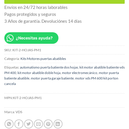
Envíos en 24/72 horas laborables
Pagos protegidos y seguros
3 Años de garantía. Devoluciónes 14 días
¿Necesitas ayuda?
SKU:
KIT-2-HOJAS-PM1
Categoría:
Kits Motores puertas abatibles
Etiquetas:
automatismo puerta batiente dos hojas
,
kit motor abatible batiente vds
PM 400
,
kit motor abatible doble hoja
,
motor electromecánico
,
motor puerta
batiente abatible
,
motor puerta garaje batiente
,
motor vds PM 600 kit porton
cancela
MPN:
KIT-2-HOJAS-PM1
Marca:
VDS