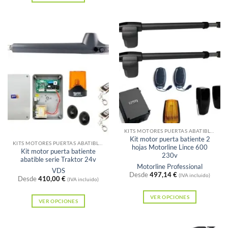
Este
Este
producto
producto
tiene
tiene
múltiples
múltiples
variantes.
variantes.
Las
Las
opciones
opciones
se
se
pueden
pueden
elegir
elegir
en
Sin existencias
en
KITS MOTORES PUERTAS ABATIBLES
la
Kit motor puerta batiente 2
la
KITS MOTORES PUERTAS ABATIBLES
hojas Motorline Lince 600
página
Kit motor puerta batiente
página
230v
abatible serie Traktor 24v
de
Motorline Professional
de
VDS
Desde
497,14
€
producto
(IVA incluido)
Desde
410,00
€
producto
(IVA incluido)
VER OPCIONES
VER OPCIONES
Este
Este
producto
producto