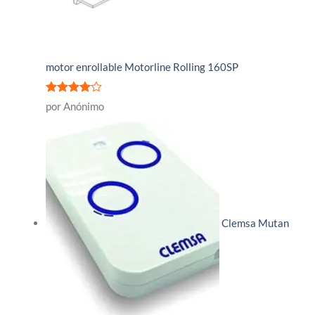
motor enrollable Motorline Rolling 160SP
Valorado
por Anónimo
con
4
de
5
Clemsa Mutan