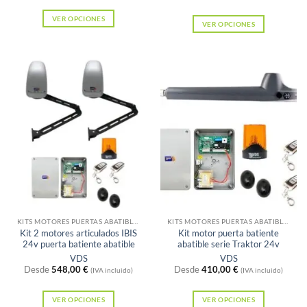
VER OPCIONES
VER OPCIONES
Este
Este
producto
producto
tiene
tiene
múltiples
múltiples
variantes.
variantes.
Las
Las
opciones
opciones
se
se
pueden
pueden
elegir
elegir
en
Sin existencias
Sin existencias
en
la
la
KITS MOTORES PUERTAS ABATIBLES
KITS MOTORES PUERTAS ABATIBLES
página
Kit 2 motores articulados IBIS
Kit motor puerta batiente
página
24v puerta batiente abatible
abatible serie Traktor 24v
de
de
VDS
VDS
producto
Desde
548,00
€
Desde
410,00
€
producto
(IVA incluido)
(IVA incluido)
VER OPCIONES
VER OPCIONES