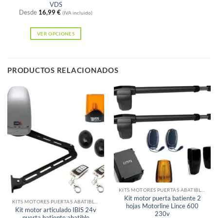
Valorado
VDS
con
5
de 5
Desde
16,99
€
(IVA incluido)
VER OPCIONES
Este
producto
tiene
PRODUCTOS RELACIONADOS
múltiples
variantes.
Las
opciones
se
pueden
elegir
en
la
página
Sin existencias
KITS MOTORES PUERTAS ABATIBLES
de
Kit motor puerta batiente 2
KITS MOTORES PUERTAS ABATIBLES
hojas Motorline Lince 600
producto
Kit motor articulado IBIS 24v
230v
puerta batiente abatible