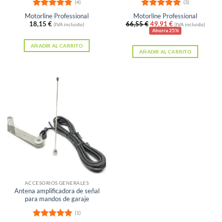
(4)
(3)
Valorado
Valorado
Motorline Professional
Motorline Professional
con
4.75
con
5
de 5
El
El
18,15
€
66,55
€
49,91
€
(IVA incluido)
(IVA incluido)
de 5
precio
precio
Ahorra 25%
original
actual
era:
es:
AÑADIR AL CARRITO
AÑADIR AL CARRITO
66,55 €.
49,91 €.
ACCESORIOS GENERALES
Antena amplificadora de señal
para mandos de garaje
(1)