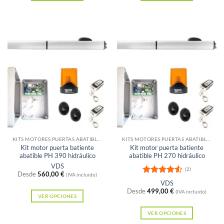
Este
Este
producto
producto
tiene
tiene
múltiples
múltiples
variantes.
variantes.
Las
Las
opciones
opciones
se
se
pueden
pueden
elegir
elegir
Sin existencias
Sin existencias
en
en
la
la
KITS MOTORES PUERTAS ABATIBLES
KITS MOTORES PUERTAS ABATIBLES
Kit motor puerta batiente
Kit motor puerta batiente
página
página
abatible PH 390 hidráulico
abatible PH 270 hidráulico
de
de
VDS
(2)
Desde
560,00
€
producto
producto
(IVA incluido)
Valorado
VDS
con
4.5
Desde
499,00
€
(IVA incluido)
de 5
VER OPCIONES
Este
VER OPCIONES
producto