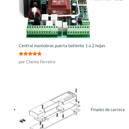
Central maniobras puerta batiente 1 o 2 hojas
Valorado
por Chema Ferreiro
con
5
de 5
Finales de carrera