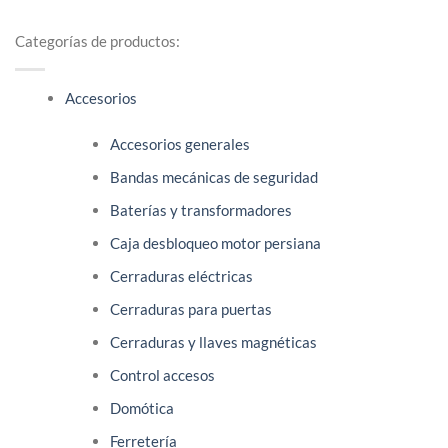
Este
tiene
producto
múltiples
Categorías de productos:
tiene
variantes.
múltiples
Las
Accesorios
variantes.
opciones
Las
se
Accesorios generales
opciones
pueden
se
Bandas mecánicas de seguridad
elegir
pueden
en
Baterías y transformadores
elegir
la
en
Caja desbloqueo motor persiana
página
la
Cerraduras eléctricas
de
página
producto
Cerraduras para puertas
de
producto
Cerraduras y llaves magnéticas
Control accesos
Domótica
Ferretería