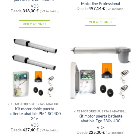
Motorline Professional
VDS
Desde
497,14
€
(IVA incluido)
Desde
318,00
€
(IVA incluido)
VER OPCIONES
VER OPCIONES
Este
Este
producto
producto
tiene
tiene
múltiples
múltiples
variantes.
variantes.
Las
Las
opciones
opciones
se
se
pueden
pueden
elegir
elegir
en
Sin existencias
en
KITS MOTORES PUERTAS ABATIBLES
la
Kit motor doble puerta
la
KITS MOTORES PUERTAS ABATIBLES
batiente abatible PM1 SC 400
página
Kit motor puerta batiente
página
24v
abatible Ego 230v 400
de
VDS
de
VDS
Desde
427,40
€
producto
(IVA incluido)
Desde
225,00
€
producto
(IVA incluido)