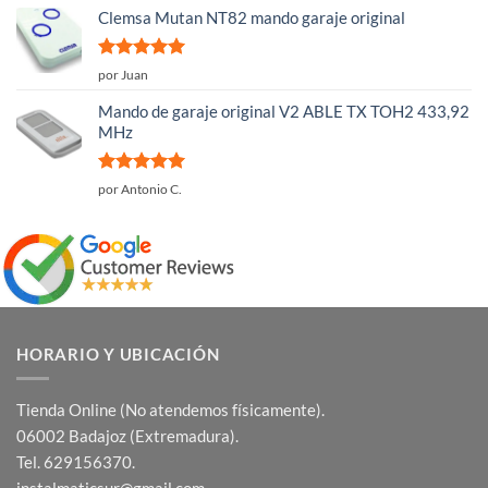
5
Clemsa Mutan NT82 mando garaje original
Valorado
por Juan
con
5
de 5
Mando de garaje original V2 ABLE TX TOH2 433,92
MHz
Valorado
por Antonio C.
con
5
de 5
HORARIO Y UBICACIÓN
Tienda Online (No atendemos físicamente).
06002 Badajoz (Extremadura).
Tel. 629156370.