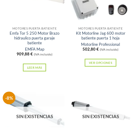
se
se
pueden
pueden
elegir
elegir
en
en
MOTORES PUERTA BATIENTE
MOTORES PUERTA BATIENTE
Emfa Tor 5 250 Motor Brazo
Kit Motorline Jag 600 motor
la
la
hidraulico puerta garaje
batiente puerta 1 hoja
página
página
batiente
Motorline Professional
EMFA Map
502,80
€
de
de
(IVA incluido)
909,88
€
(IVA incluido)
producto
producto
VER OPCIONES
LEER MÁS
Este
producto
tiene
múltiples
-8%
variantes.
Las
opciones
SIN EXISTENCIAS
SIN EXISTENCIAS
se
pueden
elegir