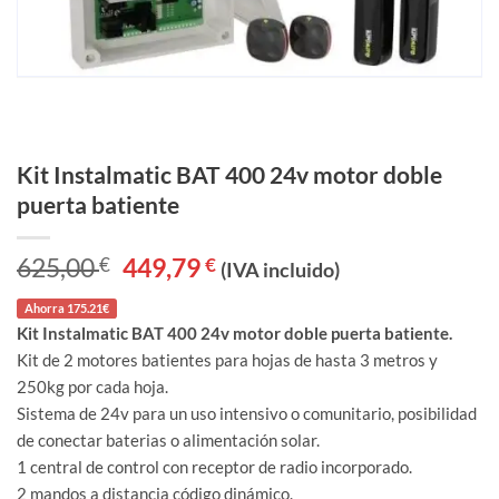
Kit Instalmatic BAT 400 24v motor doble
puerta batiente
625,00
€
El
449,79
€
El
(IVA incluido)
precio
precio
original
actual
Ahorra 175.21€
era:
es:
625,00 €.
449,79 €.
Kit Instalmatic BAT 400 24v motor doble puerta batiente.
Kit de 2 motores batientes para hojas de hasta 3 metros y
250kg por cada hoja.
Sistema de 24v para un uso intensivo o comunitario, posibilidad
de conectar baterias o alimentación solar.
1 central de control con receptor de radio incorporado.
2 mandos a distancia código dinámico.