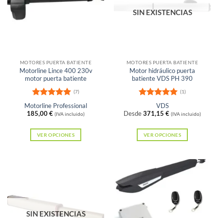
Las
SIN EXISTENCIAS
opciones
se
pueden
elegir
en
MOTORES PUERTA BATIENTE
MOTORES PUERTA BATIENTE
Motorline Lince 400 230v
Motor hidráulico puerta
la
motor puerta batiente
batiente VDS PH 390
página
(7)
(1)
de
Valorado
Valorado
Motorline Professional
VDS
producto
con
5
de 5
con
5
de 5
185,00
€
Desde
371,15
€
(IVA incluido)
(IVA incluido)
VER OPCIONES
VER OPCIONES
Este
Este
producto
producto
tiene
tiene
múltiples
múltiples
variantes.
variantes.
Las
Las
SIN EXISTENCIAS
opciones
opciones