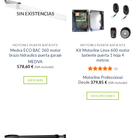
SIN EXISTENCIAS
MOTORES PUERTA BATIENTE
MOTORES PUERTA BATIENTE
Medva ECO BAC 360 motor
Kit Motorline Lince 600 motor
brazo hidraulico puerta garaje
batiente puerta 1 hoja 4
metros
MEDVA
578,60
€
(IVA incluido)
(3)
Valorado
Motorline Professional
con
5
de 5
LEER MÁS
Desde
379,85
€
(IVA incluido)
VER OPCIONES
Este
producto
tiene
múltiples
variantes.