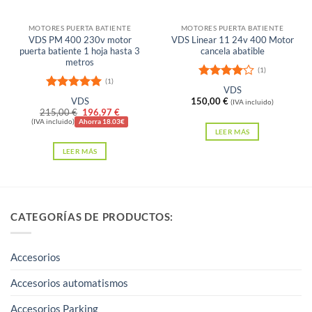
en
MOTORES PUERTA BATIENTE
MOTORES PUERTA BATIENTE
la
VDS PM 400 230v motor
VDS Linear 11 24v 400 Motor
página
puerta batiente 1 hoja hasta 3
cancela abatible
metros
de
(1)
producto
(1)
Valorado
VDS
Valorado
con
4
de
VDS
150,00
€
(IVA incluido)
con
5
de 5
5
El
El
215,00
€
196,97
€
precio
precio
(IVA incluido)
Ahorra 18.03€
original
actual
LEER MÁS
era:
es:
LEER MÁS
215,00 €.
196,97 €.
CATEGORÍAS DE PRODUCTOS:
Accesorios
Accesorios automatismos
Accesorios Parking