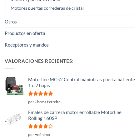
Motores puertas correderas de cristal
Otros
Productos en oferta
Receptores y mandos
VALORACIONES RECIENTES:
Motorline MC52 Central maniobras puerta batiente
1 o 2 hojas
Valorado
por Chema Ferreiro
con
5
de 5
Finales de carrera motor enrollable Motorline
Rolling 160SP
Valorado
por Anónimo
con
4
de