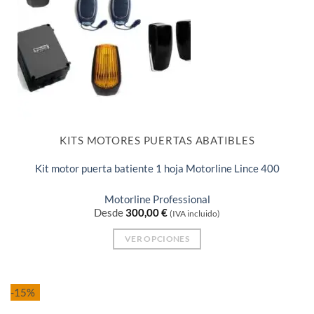
KITS MOTORES PUERTAS ABATIBLES
Kit motor puerta batiente 1 hoja Motorline Lince 400
Motorline Professional
Desde
300,00
€
(IVA incluido)
VER OPCIONES
Este
producto
tiene
-15%
múltiples