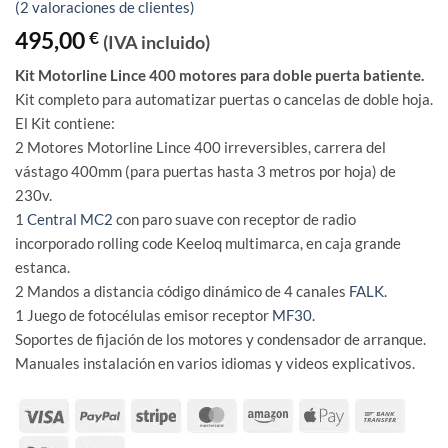
Valorado
2
(
2
valoraciones de clientes)
con
4.5
de 5 en
495,00
€
(IVA incluido)
base a
valoracion
Kit Motorline Lince 400 motores para doble puerta batiente.
es de
Kit completo para automatizar puertas o cancelas de doble hoja.
clientes
El Kit contiene:
2 Motores Motorline Lince 400 irreversibles, carrera del
vástago 400mm (para puertas hasta 3 metros por hoja) de
230v.
1
Central MC2
con paro suave con receptor de radio
incorporado rolling code Keeloq multimarca, en caja grande
estanca.
2 Mandos a distancia código dinámico de 4 canales
FALK.
1 Juego de fotocélulas emisor receptor
MF30.
Soportes de fijación de los motores y condensador de arranque.
Manuales instalación en varios idiomas y videos explicativos.