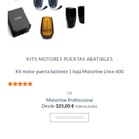
KITS MOTORES PUERTAS ABATIBLES
Kit motor puerta batiente 1 hoja Motorline Lince 600
Valorado
(1)
con
5
de 5
Motorline Professional
Desde
325,00
€
(IVA incluido)
VER OPCIONES
Este
producto