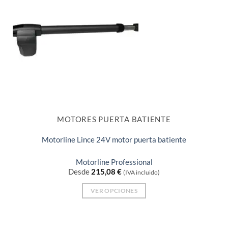
MOTORES PUERTA BATIENTE
Motorline Lince 24V motor puerta batiente
Motorline Professional
Desde
215,08
€
(IVA incluido)
VER OPCIONES
Este
producto