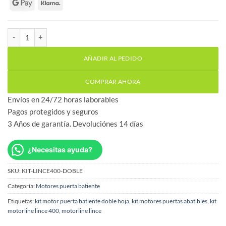
Kit Motorline Lince 400 motores para doble puerta batiente canti
AÑADIR AL PEDIDO
COMPRAR AHORA
Envíos en 24/72 horas laborables
Pagos protegidos y seguros
3 Años de garantía. Devoluciónes 14 días
¿Necesitas ayuda?
SKU:
KIT-LINCE400-DOBLE
Categoría:
Motores puerta batiente
Etiquetas:
kit motor puerta batiente doble hoja
,
kit motores puertas abatibles
,
kit
motorline lince 400
,
motorline lince