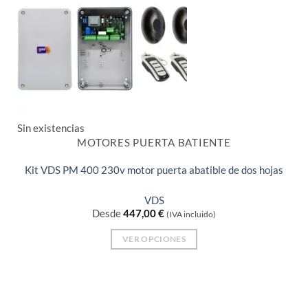
Sin existencias
MOTORES PUERTA BATIENTE
Kit VDS PM 400 230v motor puerta abatible de dos hojas
VDS
Desde
447,00
€
(IVA incluido)
VER OPCIONES
Este
producto
tiene
múltiples