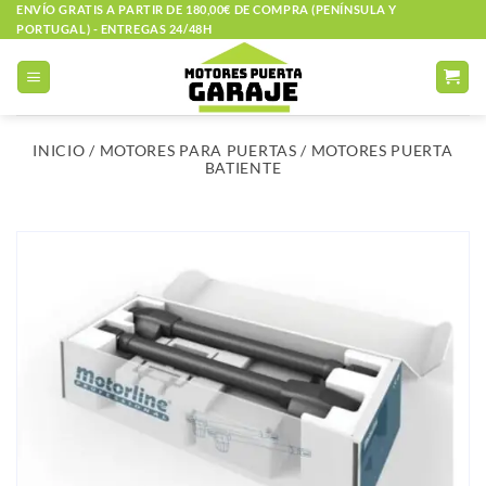
Saltar
ENVÍO GRATIS A PARTIR DE 180,00€ DE COMPRA (PENÍNSULA Y
PORTUGAL) - ENTREGAS 24/48H
al
contenido
INICIO
/
MOTORES PARA PUERTAS
/
MOTORES PUERTA
BATIENTE