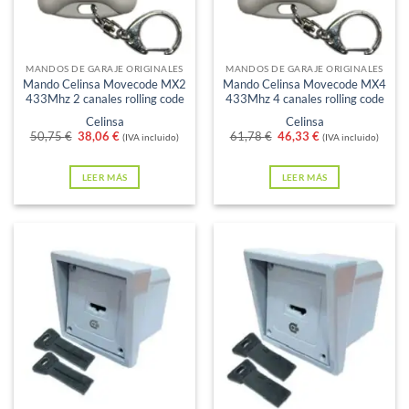
Sin existencias
Sin existencias
MANDOS DE GARAJE ORIGINALES
MANDOS DE GARAJE ORIGINALES
Mando Celinsa Movecode MX2
Mando Celinsa Movecode MX4
433Mhz 2 canales rolling code
433Mhz 4 canales rolling code
Celinsa
Celinsa
El
El
El
El
50,75
€
38,06
€
61,78
€
46,33
€
(IVA incluido)
(IVA incluido)
precio
precio
precio
precio
original
actual
original
actual
era:
es:
era:
es:
LEER MÁS
LEER MÁS
50,75 €.
38,06 €.
61,78 €.
46,33 €.