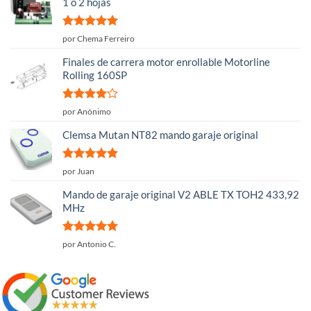
1 o 2 hojas
Valorado
por Chema Ferreiro
con
5
de 5
Finales de carrera motor enrollable Motorline
Rolling 160SP
Valorado
por Anónimo
con
4
de
5
Clemsa Mutan NT82 mando garaje original
Valorado
por Juan
con
5
de 5
Mando de garaje original V2 ABLE TX TOH2 433,92
MHz
Valorado
por Antonio C.
con
5
de 5