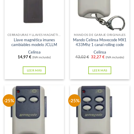
Sin existencias
Sin existencias
CERRADURAS Y LLAVES MAGNÉTICAS
MANDOS DE GARAJE ORIGINALES
Llave magnética imanes
Mando Celinsa Movecode MX1
cambiables modelo JCLLM
433Mhz 1 canal rolling code
Celinsa
Celinsa
El
El
14,97
€
43,02
€
32,27
€
(IVA incluido)
(IVA incluido)
precio
precio
original
actual
era:
es:
LEER MÁS
LEER MÁS
43,02 €.
32,27 €.
-25%
-25%