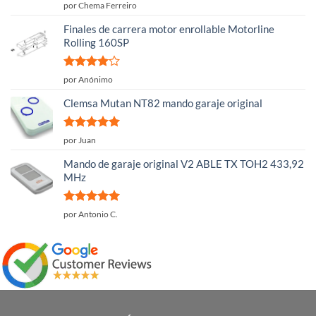
Valorado
por Chema Ferreiro
con
5
de 5
Finales de carrera motor enrollable Motorline
Rolling 160SP
Valorado
por Anónimo
con
4
de
5
Clemsa Mutan NT82 mando garaje original
Valorado
por Juan
con
5
de 5
Mando de garaje original V2 ABLE TX TOH2 433,92
MHz
Valorado
por Antonio C.
con
5
de 5