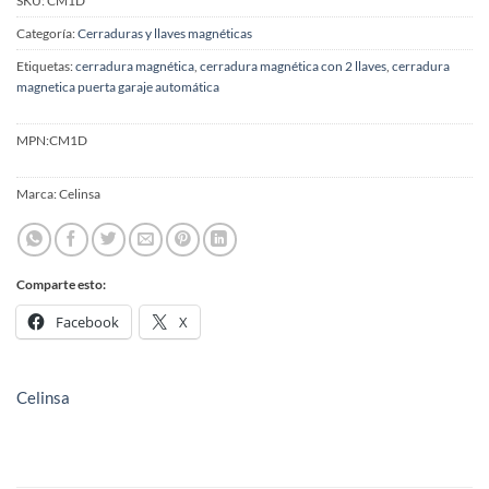
SKU:
CM1D
Categoría:
Cerraduras y llaves magnéticas
Etiquetas:
cerradura magnética
,
cerradura magnética con 2 llaves
,
cerradura
magnetica puerta garaje automática
MPN:
CM1D
Marca:
Celinsa
Comparte esto:
Facebook
X
Celinsa