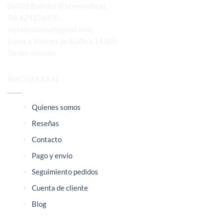
06002 Badajoz (Extremadura).
Tel. 629156370.
instalmaticsur@gmail.com.
Lunes a Viernes de 8.00h a 14.00h.
Tardes cerrado.
INFO GENERAL
Quienes somos
Reseñas
Contacto
Pago y envío
Seguimiento pedidos
Cuenta de cliente
Blog