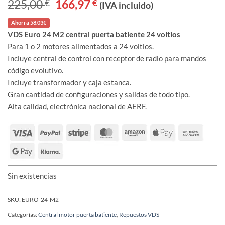
225,00
€
El
166,97
€
El
(IVA incluido)
precio
precio
original
actual
Ahorra 58.03€
era:
es:
225,00 €.
166,97 €.
VDS Euro 24 M2 central puerta batiente 24 voltios
Para 1 o 2 motores alimentados a 24 voltios.
Incluye central de control con receptor de radio para mandos
código evolutivo.
Incluye transformador y caja estanca.
Gran cantidad de configuraciones y salidas de todo tipo.
Alta calidad, electrónica nacional de AERF.
Sin existencias
SKU:
EURO-24-M2
Categorías:
Central motor puerta batiente
,
Repuestos VDS