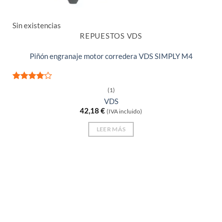
Sin existencias
REPUESTOS VDS
Piñón engranaje motor corredera VDS SIMPLY M4
Valorado
(1)
con
4
de
VDS
5
42,18
€
(IVA incluido)
LEER MÁS