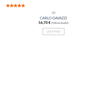
Valorado
(1)
con
5
de 5
CARLO GAVAZZI
56,70
€
(IVA incluido)
LEER MÁS