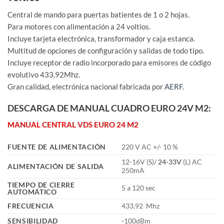
Central de mando para puertas batientes de 1 o 2 hojas.
Para motores con alimentación a 24 voltios.
Incluye tarjeta electrónica, transformador y caja estanca.
Multitud de opciones de configuración y salidas de todo tipo.
Incluye receptor de radio incorporado para emisores de código
evolutivo 433,92Mhz.
Gran calidad, electrónica nacional fabricada por
AERF
.
DESCARGA DE MANUAL CUADRO EURO 24V M2:
MANUAL CENTRAL VDS EURO 24 M2
FUENTE DE ALIMENTACIÓN
220 V AC +/- 10 %
12-16V (S)/
24-33V
(L) AC
ALIMENTACIÓN DE SALIDA
250mA
TIEMPO DE CIERRE
5 a 120 sec
AUTOMÁTICO
FRECUENCIA
433,92 Mhz
SENSIBILIDAD
-100dBm