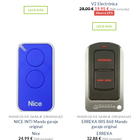
V2 Electrónica
El
El
28,00
€
19,95
€
(IVA incluido)
LEER MÁS
precio
precio
Ahorra 29%
original
actual
era:
es:
LEER MÁS
28,00 €.
19,95 €.
Sin existencias
Sin existencias
MANDOS DE GARAJE ORIGINALES
MANDOS DE GARAJE ORIGINALES
NICE INTI Mando garaje
ERREKA IRIS 868 Mando
original
garaje original
Nice
ERREKA
24,99
€
32,88
€
(IVA incluido)
(IVA incluido)