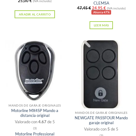
25,00
€
(IVA incluido)
CLEMSA
El
El
47,45
€
24,95
€
(IVA incluido)
precio
precio
Ahorra 47%
AÑADIR AL CARRITO
original
actual
era:
es:
LEER MÁS
47,45 €.
24,95 €.
Sin existencias
MANDOS DE GARAJE ORIGINALES
Motorline MX4SP Mando a
MANDOS DE GARAJE ORIGINALES
distancia original
NEWGATE PASSFOUR Mando
Valorado con
4.67
de 5
garaje original
(3)
Valorado con
5
de 5
Motorline Professional
(3)