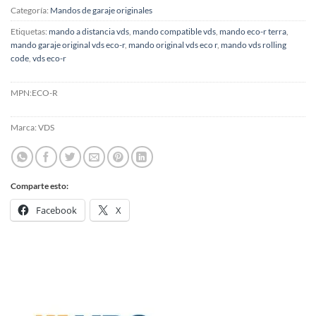
Categoría:
Mandos de garaje originales
Etiquetas:
mando a distancia vds
,
mando compatible vds
,
mando eco-r terra
,
mando garaje original vds eco-r
,
mando original vds eco r
,
mando vds rolling
code
,
vds eco-r
MPN:
ECO-R
Marca:
VDS
Comparte esto:
Facebook
X