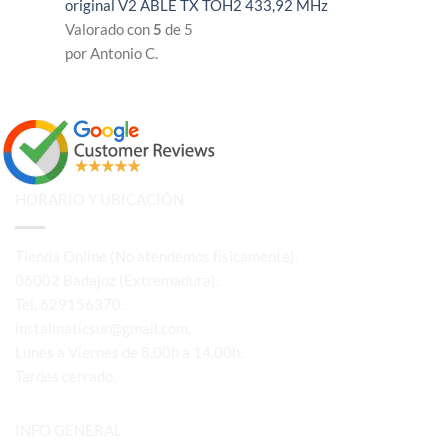
original V2 ABLE TX TOH2 433,92 MHz
Valorado con
5
de 5
por Antonio C.
HORARIO Y UBICACIÓN
Tienda Online (No atendemos físicamente).
06002 Badajoz (Extremadura).
Tel. 629156370.
instalmaticsur@gmail.com.
Lunes a Viernes de 8.00h a 14.00h.
Tardes cerrado.
INFO GENERAL