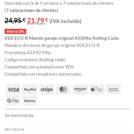
Valorado con
5
de 5 en base a
7
valoraciones de clientes
(
7
valoraciones de clientes)
24,95
€
El
21,79
€
El
(IVA incluido)
precio
precio
original
actual
Ahorra 13%
era:
es:
24,95 €.
21,79 €.
VDS ECO-R Mando garaje original 433Mhz Rolling Code.
Mando a distancia de garaje original VDS ECO-R.
Frecuencia 433,92 Mhz.
Codigo evolutivo (Rolling code).
Compatible con automatismos VDS.
Compatible con receptores universales.
Sin existencias
SKU:
ECO-R