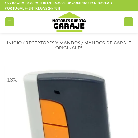
Saltar
ENVÍO GRATIS A PARTIR DE 180,00€ DE COMPRA (PENÍNSULA Y
PORTUGAL) - ENTREGAS 24/48H
al
contenido
INICIO
/
RECEPTORES Y MANDOS
/
MANDOS DE GARAJE
ORIGINALES
-13%