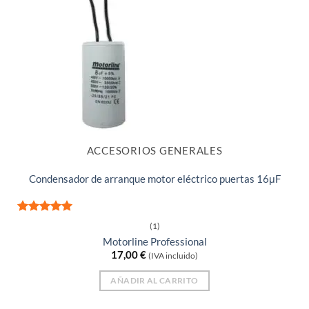
ACCESORIOS GENERALES
Condensador de arranque motor eléctrico puertas 16μF
Valorado
(1)
con
5
de 5
Motorline Professional
17,00
€
(IVA incluido)
AÑADIR AL CARRITO