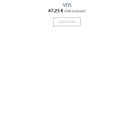
VDS
47,25
€
(IVA incluido)
LEER MÁS