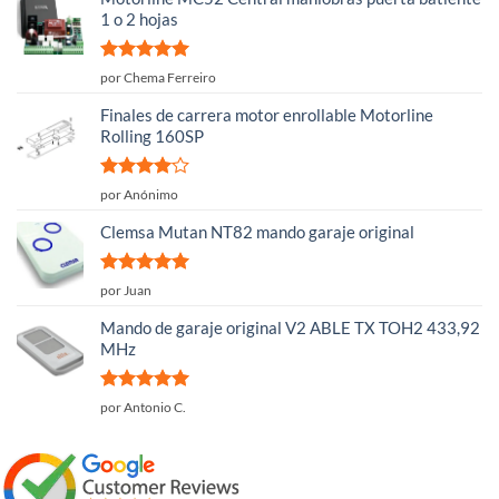
1 o 2 hojas
Valorado
por Chema Ferreiro
con
5
de 5
Finales de carrera motor enrollable Motorline
Rolling 160SP
Valorado
por Anónimo
con
4
de
5
Clemsa Mutan NT82 mando garaje original
Valorado
por Juan
con
5
de 5
Mando de garaje original V2 ABLE TX TOH2 433,92
MHz
Valorado
por Antonio C.
con
5
de 5