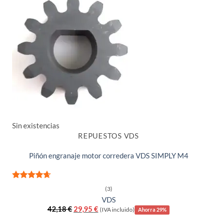
Sin existencias
REPUESTOS VDS
Piñón engranaje motor corredera VDS SIMPLY M4
Valorado
(3)
con
4.67
VDS
de 5
El
El
42,18
€
29,95
€
(IVA incluido)
Ahorra 29%
precio
precio