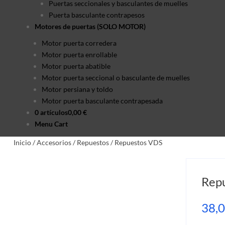
Puertas seccionales y basculantes de muelles
Puerta basculante contrapesos
Motores de puertas (SOLO MOTOR)
Motor puerta corredera
Motor puerta enrollable
Motor puerta abatible
Motor puerta seccional o basculante de muelles
Motor persiana y toldo
Motor puerta basculante contrapesada
0 artículos
0,00 €
Menu Cart
Inicio
/
Accesorios
/
Repuestos
/
Repuestos VDS
Repu
38,