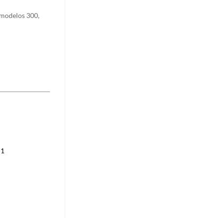
 modelos 300,
m1