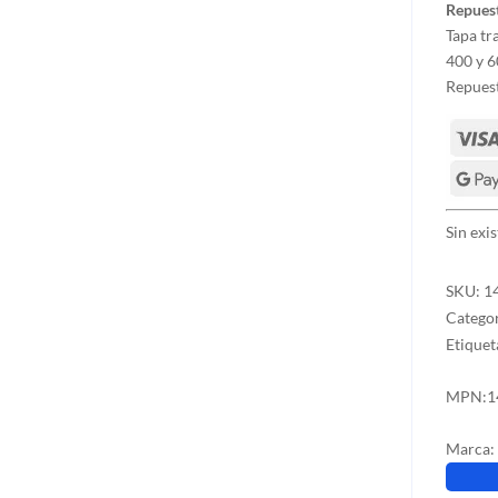
Repuest
Tapa tr
400 y 6
Repuest
Sin exi
SKU:
1
Catego
Etiquet
MPN:
1
Marca: