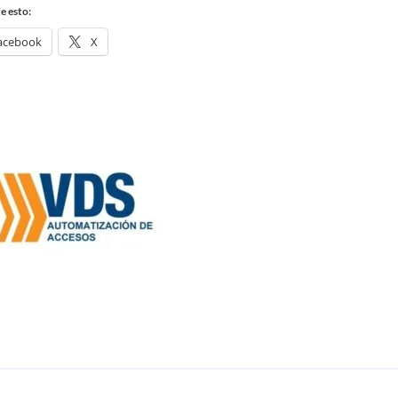
 esto:
acebook
X