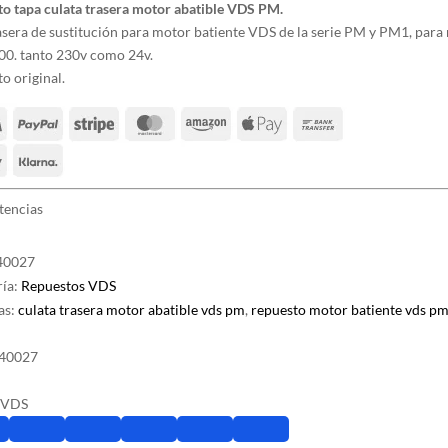
o tapa culata trasera motor abatible VDS PM.
asera de sustitución para motor batiente VDS de la serie PM y PM1, para
00. tanto 230v como 24v.
o original.
stencias
40027
ría:
Repuestos VDS
as:
culata trasera motor abatible vds pm
,
repuesto motor batiente vds p
40027
VDS