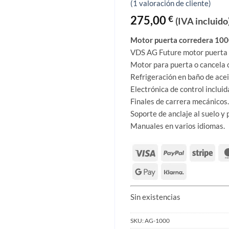
Valorado
1
(
1
valoración de cliente)
con
5
de 5
en base a
275,00
€
(IVA incluido
valoración
de un
Motor puerta corredera 100
cliente
VDS AG Future motor puerta 
Motor para puerta o cancela c
Refrigeración en baño de acei
Electrónica de control incluid
Finales de carrera mecánicos.
Soporte de anclaje al suelo y 
Manuales en varios idiomas.
Sin existencias
SKU:
AG-1000