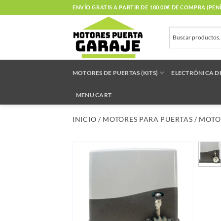
Saltar
ENVÍO GRATIS A PARTIR DE 180,00€ DE COMPRA (PE
al
contenido
MOTORES DE PUERTAS (KITS)
ELECTRÓNICA D
MENU CART
INICIO
/
MOTORES PARA PUERTAS
/
MOTO