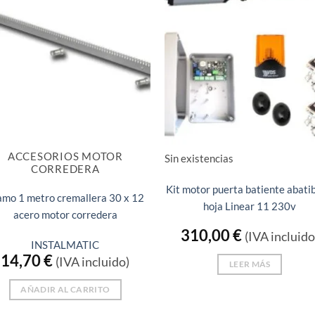
ACCESORIOS MOTOR
Sin existencias
CORREDERA
Kit motor puerta batiente abatib
amo 1 metro cremallera 30 x 12
hoja Linear 11 230v
acero motor corredera
310,00
€
(IVA incluido
INSTALMATIC
14,70
€
(IVA incluido)
LEER MÁS
AÑADIR AL CARRITO