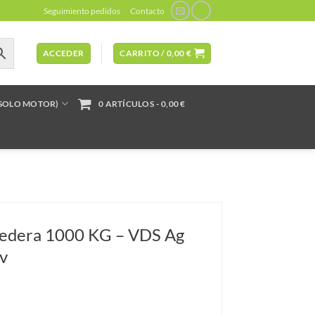
Seguimiento pedidos
Contacto
ACCEDER
CARRITO /
0,00
€
(SOLO MOTOR)
0 ARTÍCULOS
0,00 €
redera 1000 KG – VDS Ag
v