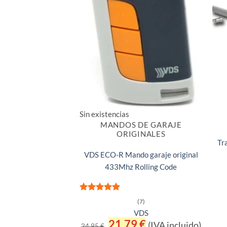
Sin existencias
MANDOS DE GARAJE
ORIGINALES
Tr
VDS ECO-R Mando garaje original
433Mhz Rolling Code
Valorado
(7)
con
5
de 5
VDS
El
21,79
€
El
(IVA incluido)
24,95
€