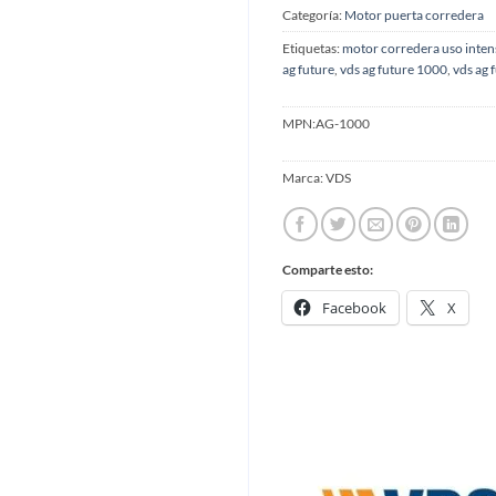
Categoría:
Motor puerta corredera
Etiquetas:
motor corredera uso inten
ag future
,
vds ag future 1000
,
vds ag 
MPN:
AG-1000
Marca:
VDS
Comparte esto:
Facebook
X