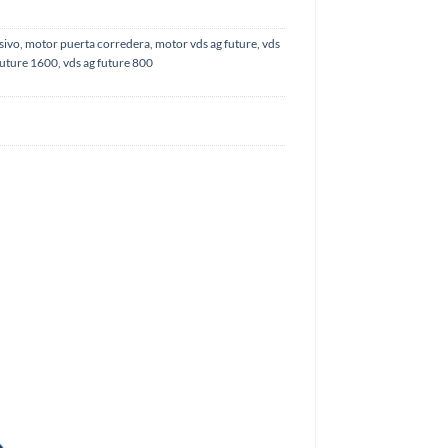
sivo
,
motor puerta corredera
,
motor vds ag future
,
vds
future 1600
,
vds ag future 800