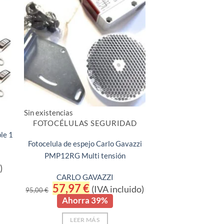
Sin existencias
FOTOCÉLULAS SEGURIDAD
le 1
Fotocelula de espejo Carlo Gavazzi
PMP12RG Multi tensión
)
CARLO GAVAZZI
El
57,97
€
El
(IVA incluido)
95,00
€
precio
precio
Ahorra 39%
original
actual
era:
es:
95,00 €.
57,97 €.
LEER MÁS