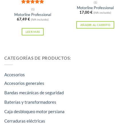
Valorado
(1)
con
4
de
Motorline Professional
Valorado
(1)
5
17,00
€
con
5
de 5
(IVA incluido)
Motorline Professional
67,49
€
(IVA incluido)
AÑADIR AL CARRITO
LEER MÁS
CATEGORÍAS DE PRODUCTOS:
Accesorios
Accesorios generales
Bandas mecánicas de seguridad
Baterías y transformadores
Caja desbloqueo motor persiana
Cerraduras eléctricas