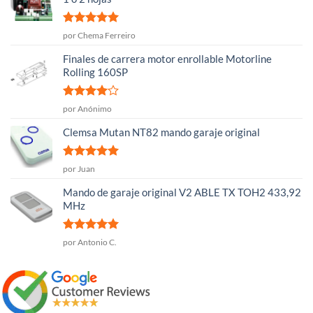
Valorado
por Chema Ferreiro
con
5
de 5
Finales de carrera motor enrollable Motorline
Rolling 160SP
Valorado
por Anónimo
con
4
de
5
Clemsa Mutan NT82 mando garaje original
Valorado
por Juan
con
5
de 5
Mando de garaje original V2 ABLE TX TOH2 433,92
MHz
Valorado
por Antonio C.
con
5
de 5