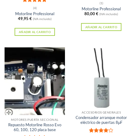
Valorado
(1)
Valorado
con
5
de 5
(4)
Motorline Professional
con
4.75
Motorline Professional
80,00
€
(IVA incluido)
de 5
49,95
€
(IVA incluido)
AÑADIR AL CARRITO
AÑADIR AL CARRITO
Sin existencias
ACCESORIOS GENERALES
Condensador arranque motor
MOTORES PUERTA SECCIONAL
eléctrico de puertas 8μF
Repuesto Motorline Rosso Evo
60, 100, 120 placa base