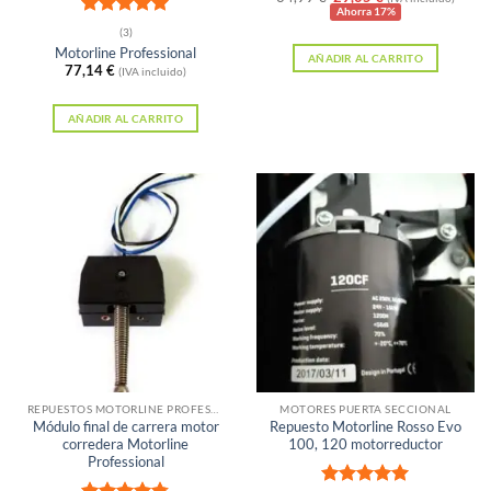
precio
precio
Ahorra 17%
Valorado
original
actual
(3)
era:
es:
con
5
de 5
Motorline Professional
AÑADIR AL CARRITO
34,99 €.
29,05 €.
77,14
€
(IVA incluido)
AÑADIR AL CARRITO
REPUESTOS MOTORLINE PROFESSIONAL
MOTORES PUERTA SECCIONAL
Módulo final de carrera motor
Repuesto Motorline Rosso Evo
corredera Motorline
100, 120 motorreductor
Professional