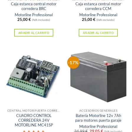
Caja estanca central motor
Caja estanca central motor
corredera BRC
corredera CCM
Motorline Professional
Motorline Professional
25,00
€
25,00
€
(IVA incluido)
(IVA incluido)
AÑADIR AL CARRITO
AÑADIR AL CARRITO
-17%
CENTRAL MOTOR PUERTA CORREDERA
ACCESORIOS GENERALES
CUADRO CONTROL
Batería Motorline 12v 7Ah
CORREDERA 24V
para motores puerta garaje
MOTORLINE MC41SP
Motorline Professional
El
El
34,99
€
29,05
€
(IVA incluido)