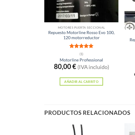
Sin e
MOTORES PUERTA SECCIONAL
Repuesto Motorline Rosso Evo 100,
120 motorreductor
Re
Valorado
(1)
con
5
de 5
Motorline Professional
80,00
€
(IVA incluido)
AÑADIR AL CARRITO
PRODUCTOS RELACIONADOS