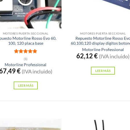
xistencias
Sin existencias
MOTORES PUERTA SECCIONAL
MOTORES PUERTA SECCIONAL
puesto Motorline Rosso Evo 60,
Repuesto Motorline Rosso Ev
100, 120 placa base
60,100,120 display dígitos boton
Motorline Professional
62,12
€
(IVA incluido)
Valorado
(1)
con
5
de 5
Motorline Professional
67,49
€
(IVA incluido)
LEER MÁS
LEER MÁS