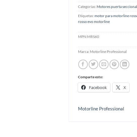
Categorías:
Motores puerta secciona
Etiquetas:
motor para motorline ross
rosso evo motorline
MPN:
MRS60
Marca:
Motorline Professional
Comparte esto:
Facebook
X
Motorline Professional