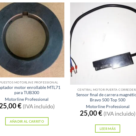
múltiples
variantes.
Las
opciones
se
pueden
elegir
en
la
página
de
producto
Sin existencias
PUESTOS MOTORLINE PROFESSIONAL
ptador motor enrollable MTL71
CENTRAL MOTOR PUERTA CORREDE
para TUB300
Sensor final de carrera magnéti
Motorline Professional
Bravo 500 Top 500
25,00
€
(IVA incluido)
Motorline Professional
25,00
€
(IVA incluido)
AÑADIR AL CARRITO
LEER MÁS