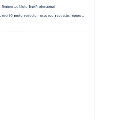
l
,
Repuestos Motorline Professional
o evo 60
,
motorreductor rosso evo
,
repuesto
,
repuesto