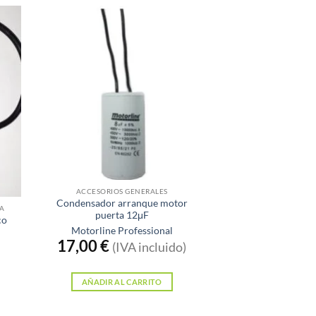
ACCESORIOS GENERALES
Condensador arranque motor
RA
puerta 12μF
co
Motorline Professional
17,00
€
(IVA incluido)
AÑADIR AL CARRITO