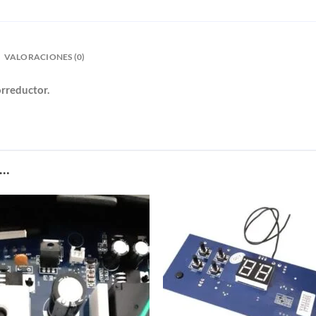
VALORACIONES (0)
rreductor.
S…