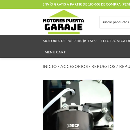
Saltar
ENVÍO GRATIS A PARTIR DE 180,00€ DE COMPRA (PE
al
contenido
MOTORES DE PUERTAS (KITS)
ELECTRÓNICA D
MENU CART
INICIO
/
ACCESORIOS
/
REPUESTOS
/
REPU