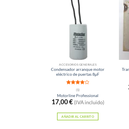
ACCESORIOS GENERALES
Condensador arranque motor
Tra
eléctrico de puertas 8μF
Valorado
(1)
con
4
de
Motorline Professional
5
17,00
€
(IVA incluido)
AÑADIR AL CARRITO