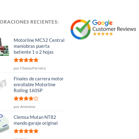
ORACIONES RECIENTES:
Motorline MC52 Central
maniobras puerta
batiente 1 o 2 hojas
Valorado
por Chema Ferreiro
con
5
de 5
Finales de carrera motor
enrollable Motorline
Rolling 160SP
Valorado
por Anónimo
con
4
de
5
Clemsa Mutan NT82
mando garaje original
Valorado