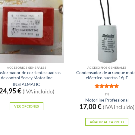
ACCESORIOS GENERALES
ACCESORIOS GENERALES
nsformador de corriente cuadros
Condensador de arranque mot
de control Seav y Motorline
eléctrico puertas 16μF
INSTALMATIC
24,95
€
(IVA incluido)
Valorado
(1)
con
5
de 5
Motorline Professional
17,00
€
(IVA incluido)
VER OPCIONES
Este
producto
AÑADIR AL CARRITO
tiene