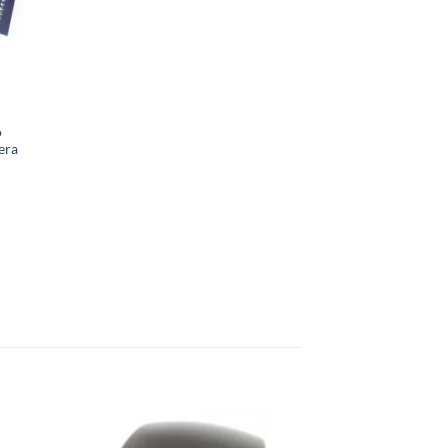
o
era