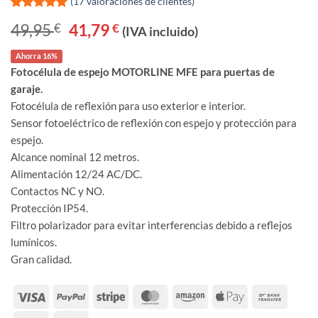
(
17
valoraciones de clientes)
Valorado
1
49,95
€
El
41,79
€
El
(IVA incluido)
con
7
5
de 5
precio
precio
en base a
original
actual
valoraciones
Ahorra 16%
era:
es:
de clientes
49,95 €.
41,79 €.
Fotocélula de espejo MOTORLINE MFE para puertas de
garaje.
Fotocélula de reflexión para uso exterior e interior.
Sensor fotoeléctrico de reflexión con espejo y protección para
espejo.
Alcance nominal 12 metros.
Alimentación 12/24 AC/DC.
Contactos NC y NO.
Protección IP54.
Filtro polarizador para evitar interferencias debido a reflejos
lumínicos.
Gran calidad.