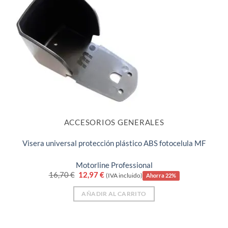
ACCESORIOS GENERALES
Visera universal protección plástico ABS fotocelula MF
Motorline Professional
El
El
16,70
€
12,97
€
(IVA incluido)
Ahorra 22%
precio
precio
original
actual
AÑADIR AL CARRITO
era:
es:
16,70 €.
12,97 €.