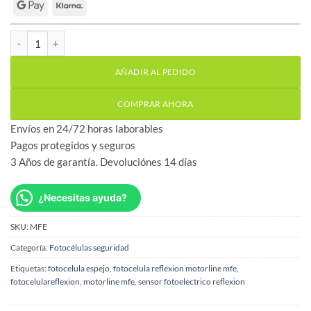
Fotocélula de espejo MOTORLINE MFE para puertas de garaje can
AÑADIR AL PEDIDO
COMPRAR AHORA
Envíos en 24/72 horas laborables
Pagos protegidos y seguros
3 Años de garantía. Devoluciónes 14 días
¿Necesitas ayuda?
SKU:
MFE
Categoría:
Fotocélulas seguridad
Etiquetas:
fotocelula espejo
,
fotocelula reflexion motorline mfe
,
fotocelulareflexion
,
motorline mfe
,
sensor fotoelectrico reflexion