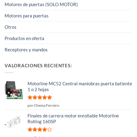
Motores de puertas (SOLO MOTOR)
Motores para puertas
Otros
Productos en oferta
Receptores y mandos
VALORACIONES RECIENTES:
Motorline MC52 Central maniobras puerta batiente
1 o 2 hojas
Valorado
por Chema Ferreiro
con
5
de 5
Finales de carrera motor enrollable Motorline
Rolling 160SP
Valorado