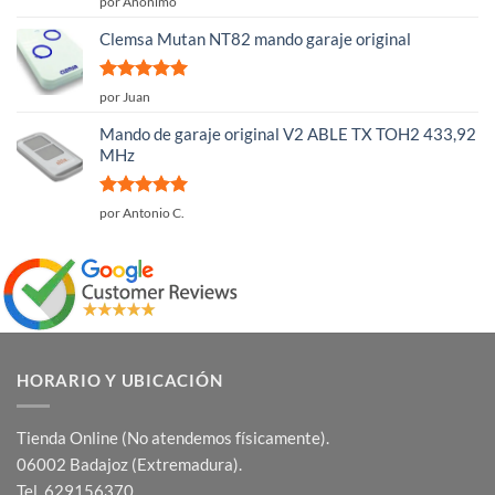
por Anónimo
con
4
de
5
Clemsa Mutan NT82 mando garaje original
Valorado
por Juan
con
5
de 5
Mando de garaje original V2 ABLE TX TOH2 433,92
MHz
Valorado
por Antonio C.
con
5
de 5
HORARIO Y UBICACIÓN
Tienda Online (No atendemos físicamente).
06002 Badajoz (Extremadura).
Tel. 629156370.