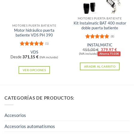
Sin existencias
MOTORES PUERTA BATIENTE
Kit Instalmatic BAT 400 motor
MOTORES PUERTA BATIENTE
doble puerta batiente
Motor hidráulico puerta
batiente VDS PH 390
(8)
Valorado
(1)
INSTALMATIC
con
5
de 5
El
El
455,00
€
379,97
€
Valorado
VDS
precio
precio
(IVA incluido)
Ahorra 75.03€
con
5
de 5
Desde
371,15
€
(IVA incluido)
original
actual
era:
es:
AÑADIR AL CARRITO
455,00 €.
379,97 €
VER OPCIONES
Este
producto
tiene
CATEGORÍAS DE PRODUCTOS:
múltiples
variantes.
Las
Accesorios
opciones
Accesorios automatismos
se