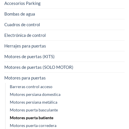
pueden
Accesorios Parking
elegir
Bombas de agua
en
la
Cuadros de control
página
de
Electrónica de control
producto
Herrajes para puertas
Motores de puertas (KITS)
Motores de puertas (SOLO MOTOR)
Motores para puertas
Barreras control acceso
Motores persiana domestica
Motores persiana metálica
Motores puerta basculante
Motores puerta batiente
Motores puerta corredera