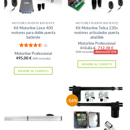
se
elegir
pueden
en
elegir
la
en
MOTORES PUERTA BATIENTE
MOTORES PUERTA BATIENTE
página
Kit Motorline Lince 400
Kit Motorline Telica 230v
la
de
motores para doble puerta
motores articulados puerta
página
batiente
abatible
producto
Motorline Professional
de
(2)
El
El
949,85
€
712,38
€
producto
Valorado
precio
precio
(IVA incluido)
Ahorra 237.47€
Motorline Professional
original
actual
con
4.5
495,00
€
(IVA incluido)
era:
es:
de 5
AÑADIR AL CARRITO
949,85 €.
712,38 €
AÑADIR AL CARRITO
-16%