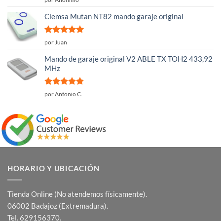
con
4
de
5
Clemsa Mutan NT82 mando garaje original
Valorado
por Juan
con
5
de 5
Mando de garaje original V2 ABLE TX TOH2 433,92
MHz
Valorado
por Antonio C.
con
5
de 5
HORARIO Y UBICACIÓN
Tienda Online (No atendemos físicamente).
06002 Badajoz (Extremadura).
Tel. 629156370.