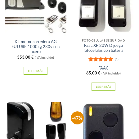
Sin existencias
Sin existencias
FOTOCÉLULAS SEGURIDAD
Kit motor corredera AG
Faac XP 20W D juego
FUTURE 1000kg 230v con
fotocélulas con bateria
acero
353,00
€
(IVA incluido)
(1)
Valorado
FAAC
con
5
de 5
LEER MÁS
65,00
€
(IVA incluido)
LEER MÁS
-47%