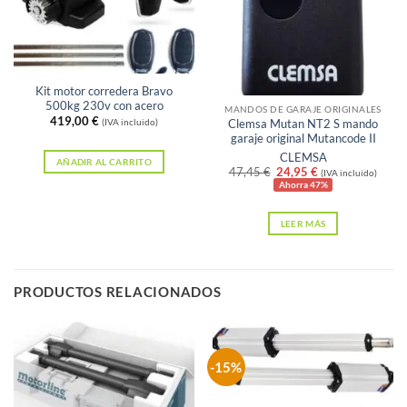
Sin existencias
Kit motor corredera Bravo
500kg 230v con acero
MANDOS DE GARAJE ORIGINALES
419,00
€
Clemsa Mutan NT2 S mando
(IVA incluido)
garaje original Mutancode II
CLEMSA
AÑADIR AL CARRITO
El
El
47,45
€
24,95
€
(IVA incluido)
precio
precio
Ahorra 47%
original
actual
era:
es:
LEER MÁS
47,45 €.
24,95 €.
PRODUCTOS RELACIONADOS
-15%