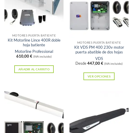
Sin existencias
MOTORES PUERTA BATIENTE
Kit Motorline Lince 400R doble
MOTORES PUERTA BATIENTE
hoja batiente
Kit VDS PM 400 230v motor
Motorline Professional
puerta abatible de dos hojas
610,00
€
(IVA incluido)
VDS
Desde
447,00
€
(IVA incluido)
AÑADIR AL CARRITO
VER OPCIONES
Este
producto
tiene
múltiples
variantes.
Las
opciones