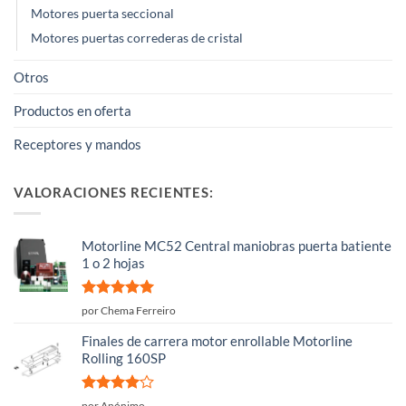
Motores puerta seccional
Motores puertas correderas de cristal
Otros
Productos en oferta
Receptores y mandos
VALORACIONES RECIENTES:
Motorline MC52 Central maniobras puerta batiente
1 o 2 hojas
Valorado
por Chema Ferreiro
con
5
de 5
Finales de carrera motor enrollable Motorline
Rolling 160SP
Valorado
por Anónimo