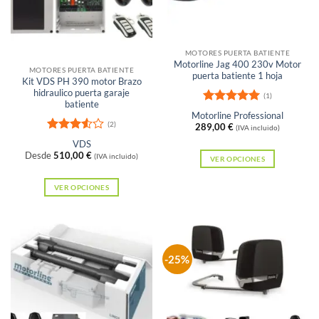
se
pueden
elegir
Sin existencias
en
MOTORES PUERTA BATIENTE
Motorline Jag 400 230v Motor
la
MOTORES PUERTA BATIENTE
puerta batiente 1 hoja
Kit VDS PH 390 motor Brazo
página
hidraulico puerta garaje
(1)
de
batiente
Valorado
Motorline Professional
producto
con
5
de 5
(2)
289,00
€
(IVA incluido)
Valorad
VDS
o con
Desde
510,00
€
(IVA incluido)
VER OPCIONES
3.5
de
5
Este
VER OPCIONES
producto
Este
tiene
producto
múltiples
tiene
variantes.
múltiples
-25%
Las
variantes.
opciones
Las
se
opciones
pueden