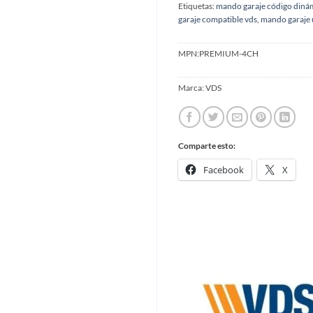
Etiquetas:
mando garaje código diná
garaje compatible vds
,
mando garaje u
MPN:
PREMIUM-4CH
Marca:
VDS
Comparte esto:
Facebook
X