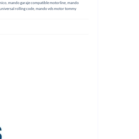
mico
,
mando garaje compatible motorline
,
mando
niversal rolling code
,
mando vds motor tommy