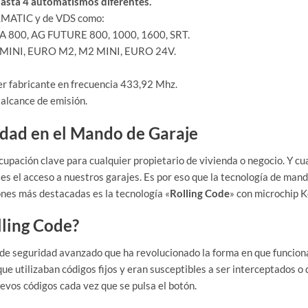
hasta 4 automatismos diferentes.
LMATIC y de VDS como:
 800, AG FUTURE 800, 1000, 1600, SRT.
1 MINI, EURO M2, M2 MINI, EURO 24V.
er fabricante en frecuencia 433,92 Mhz.
 alcance de emisión.
idad en el Mando de Garaje
ocupación clave para cualquier propietario de vivienda o negocio. Y c
es el acceso a nuestros garajes. Es por eso que la tecnología de man
ones más destacadas es la tecnología «
Rolling Code
» con microchip K
lling Code?
 de seguridad avanzado que ha revolucionado la forma en que funcio
que utilizaban códigos fijos y eran susceptibles a ser interceptados o
vos códigos cada vez que se pulsa el botón.