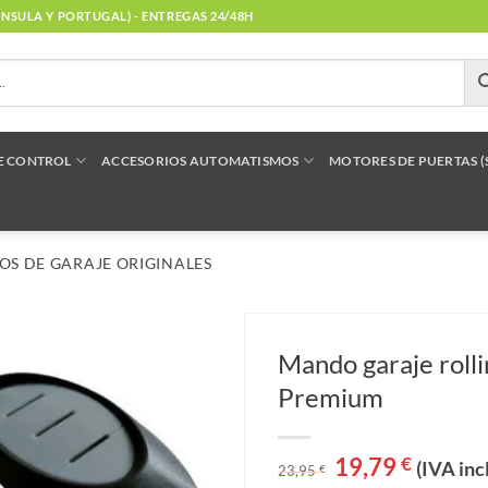
NÍNSULA Y PORTUGAL) - ENTREGAS 24/48H
E CONTROL
ACCESORIOS AUTOMATISMOS
MOTORES DE PUERTAS 
S DE GARAJE ORIGINALES
Mando garaje roll
Premium
El
19,79
El
€
(IVA inc
23,95
€
precio
precio