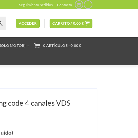
Seguimiento pedidos
Contacto
ACCEDER
CARRITO /
0,00
€
(SOLO MOTOR)
0 ARTÍCULOS
0,00 €
ing code 4 canales VDS
luido)