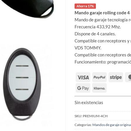
original
actual
era:
es:
Ahorra 17%
23,95 €.
19,79 €.
Mando garaje rolling code 
Mando de garaje tecnología ro
Frecuencia 433,92 Mhz.
Dispone de 4 canales.
Compatible con receptores y
VDS TOMMY.
Compatible con receptores d
Funcionamiento: programación
Sin existencias
SKU:
PREMIUM-4CH
Categorías:
Mandos de garaje origina