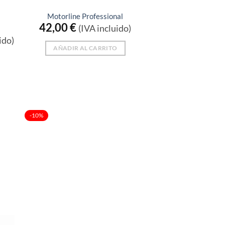
Motorline Professional
42,00
€
(IVA incluido)
ido)
AÑADIR AL CARRITO
-10%