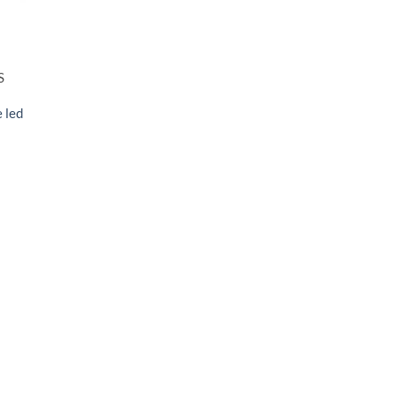
S
 led