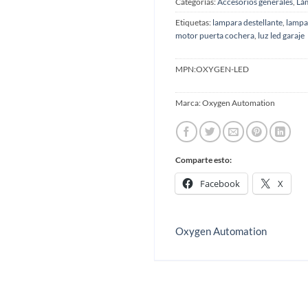
Categorías:
Accesorios generales
,
Lám
Etiquetas:
lampara destellante
,
lampar
motor puerta cochera
,
luz led garaje
MPN:
OXYGEN-LED
Marca:
Oxygen Automation
Comparte esto:
Facebook
X
Oxygen Automation