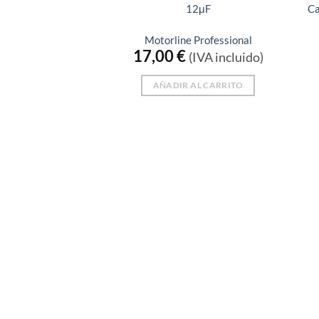
12μF
Ca
Motorline Professional
17,00
€
(IVA incluido)
AÑADIR AL CARRITO