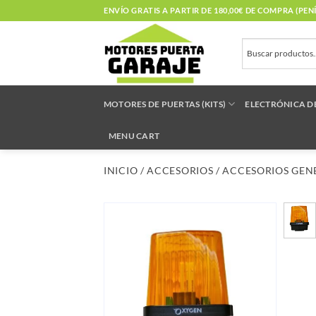
Saltar
ENVÍO GRATIS A PARTIR DE 180,00€ DE COMPRA (PE
al
contenido
MOTORES DE PUERTAS (KITS)
ELECTRÓNICA D
MENU CART
INICIO
/
ACCESORIOS
/
ACCESORIOS GEN