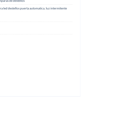
paras de destellos
a led destellos puerta automatica
,
luz intermitente