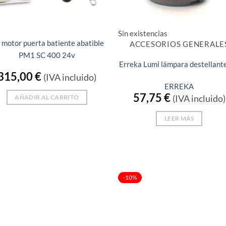
Sin existencias
 motor puerta batiente abatible
ACCESORIOS GENERALE
PM1 SC 400 24v
Erreka Lumi lámpara destellante
315,00
€
(IVA incluido)
ERREKA
57,75
€
AÑADIR AL CARRITO
(IVA incluido)
LEER MÁS
-10%