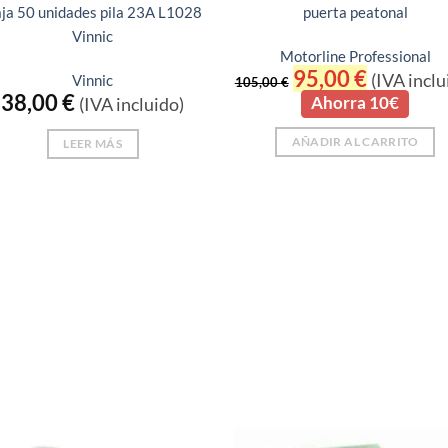
ja 50 unidades pila 23A L1028
puerta peatonal
Vinnic
Motorline Professional
El
95,00
€
El
(IVA inclu
Vinnic
105,00
€
precio
precio
38,00
€
Ahorra 10€
(IVA incluido)
original
actual
era:
es:
105,00 €.
95,00 €.
AÑADIR AL CARRITO
LEER MÁS