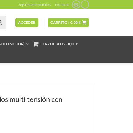
Seguimiento pedidos
Contacto
ACCEDER
CARRITO /
0,00
€
(SOLO MOTOR)
0 ARTÍCULOS
0,00 €
os multi tensión con