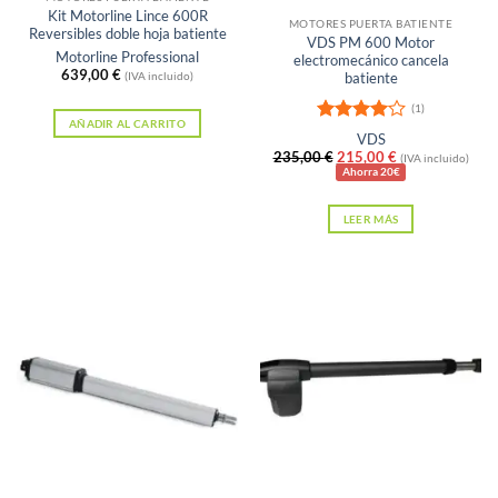
Kit Motorline Lince 600R
la
MOTORES PUERTA BATIENTE
Reversibles doble hoja batiente
VDS PM 600 Motor
página
Motorline Professional
electromecánico cancela
639,00
€
de
batiente
(IVA incluido)
producto
(1)
AÑADIR AL CARRITO
Valorado
VDS
con
4
de
El
El
235,00
€
215,00
€
(IVA incluido)
5
precio
precio
Ahorra 20€
original
actual
era:
es:
LEER MÁS
235,00 €.
215,00 €.