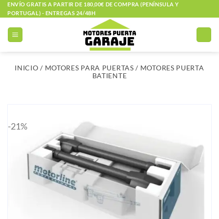
Saltar
ENVÍO GRATIS A PARTIR DE 180,00€ DE COMPRA (PENÍNSULA Y
PORTUGAL) - ENTREGAS 24/48H
al
contenido
INICIO
/
MOTORES PARA PUERTAS
/
MOTORES PUERTA
BATIENTE
-21%