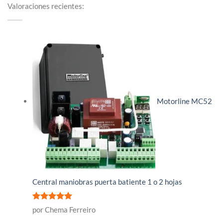
Valoraciones recientes:
Motorline MC52
Central maniobras puerta batiente 1 o 2 hojas
Valorado
por Chema Ferreiro
con
5
de 5