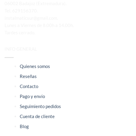
06002 Badajoz (Extremadura).
Tel. 629156370.
instalmaticsur@gmail.com.
Lunes a Viernes de 8.00h a 14.00h.
Tardes cerrado.
INFO GENERAL
Quienes somos
Reseñas
Contacto
Pago y envío
Seguimiento pedidos
Cuenta de cliente
Blog