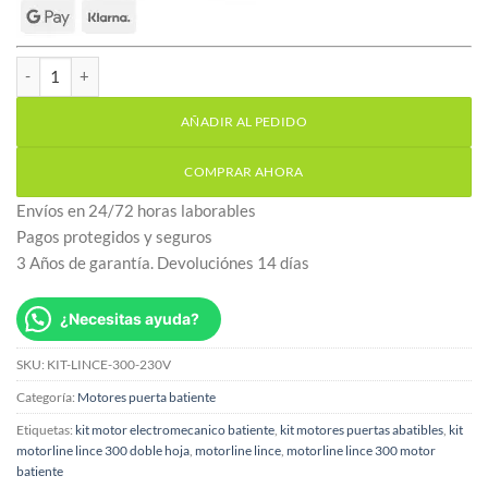
Kit Motorline Lince 300 motores puertas de doble hoja batiente c
AÑADIR AL PEDIDO
COMPRAR AHORA
Envíos en 24/72 horas laborables
Pagos protegidos y seguros
3 Años de garantía. Devoluciónes 14 días
¿Necesitas ayuda?
SKU:
KIT-LINCE-300-230V
Categoría:
Motores puerta batiente
Etiquetas:
kit motor electromecanico batiente
,
kit motores puertas abatibles
,
kit
motorline lince 300 doble hoja
,
motorline lince
,
motorline lince 300 motor
batiente