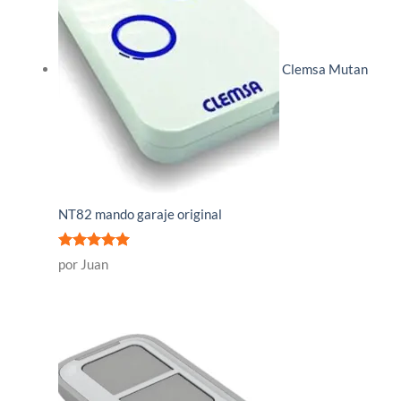
Clemsa Mutan
NT82 mando garaje original
Valorado
por Juan
con
5
de 5