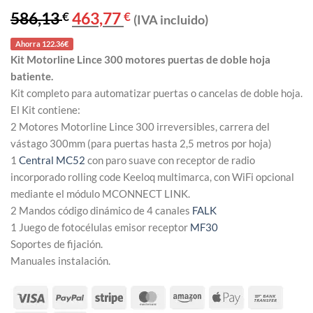
Valorado
2
586,13
€
El
463,77
€
El
(IVA incluido)
con
4.5
precio
precio
de 5 en
original
actual
base a
Ahorra 122.36€
era:
es:
valoracion
586,13 €.
463,77 €.
Kit Motorline Lince 300 motores puertas de doble hoja
es de
clientes
batiente.
Kit completo para automatizar puertas o cancelas de doble hoja.
El Kit contiene:
2 Motores Motorline Lince 300 irreversibles, carrera del
vástago 300mm (para puertas hasta 2,5 metros por hoja)
1
Central MC52
con paro suave con receptor de radio
incorporado rolling code Keeloq multimarca, con WiFi opcional
mediante el módulo MCONNECT LINK.
2 Mandos código dinámico de 4 canales
FALK
1 Juego de fotocélulas emisor receptor
MF30
Soportes de fijación.
Manuales instalación.