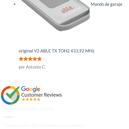
Mando de garaje
original V2 ABLE TX TOH2 433,92 MHz
Valorado
por Antonio C.
con
5
de 5
HORARIO Y UBICACIÓN
Tienda Online (No atendemos físicamente).