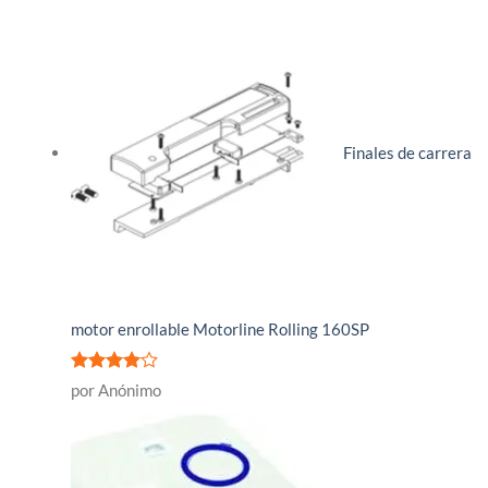
Finales de carrera
motor enrollable Motorline Rolling 160SP
Valorado
por Anónimo
con
4
de
5