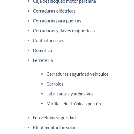
Caja desbloqueo motor persiana
página
de
Cerraduras eléctricas
producto
Cerraduras para puertas
Cerraduras y llaves magnéticas
Control accesos
Domótica
Ferretería
Cerraduras seguridad vehículos
Cerrojos
Lubricantes y adhesivos
Mirillas electrónicas portón
Fotocélulas seguridad
Kit alimentación solar