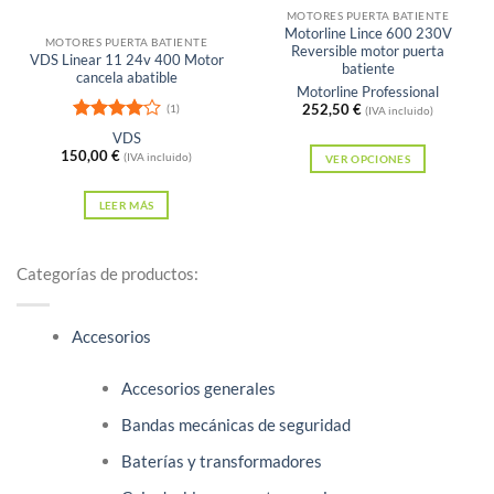
Sin existencias
MOTORES PUERTA BATIENTE
Motorline Lince 600 230V
MOTORES PUERTA BATIENTE
Reversible motor puerta
VDS Linear 11 24v 400 Motor
batiente
cancela abatible
Motorline Professional
252,50
€
(1)
(IVA incluido)
Valorado
VDS
con
4
de
150,00
€
(IVA incluido)
VER OPCIONES
5
Este
LEER MÁS
producto
tiene
múltiples
Categorías de productos:
variantes.
Las
Accesorios
opciones
se
Accesorios generales
pueden
elegir
Bandas mecánicas de seguridad
en
Baterías y transformadores
la