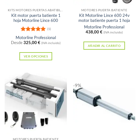
KITS MOTORES PUERTAS ABATIBLES
MOTORES PUERTA BATIENTE
Kit motor puerta batiente 1
Kit Motorline Lince 600 24v
hoja Motorline Lince 600
motor batiente puerta 1 hoja
Motorline Professional
(1)
438,00
€
(IVA incluido)
Valorado
Motorline Professional
con
5
de 5
Desde
325,00
€
(IVA incluido)
AÑADIR AL CARRITO
VER OPCIONES
Este
producto
tiene
-9%
múltiples
variantes.
Las
opciones
se
pueden
elegir
Sin existencias
en
MOTORES PUERTA BATIENTE