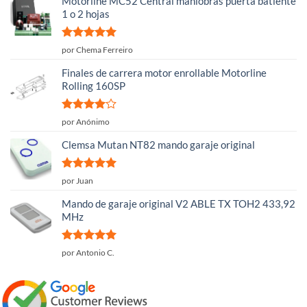
Motorline MC52 Central maniobras puerta batiente
1 o 2 hojas
Valorado
por Chema Ferreiro
con
5
de 5
Finales de carrera motor enrollable Motorline
Rolling 160SP
Valorado
por Anónimo
con
4
de
5
Clemsa Mutan NT82 mando garaje original
Valorado
por Juan
con
5
de 5
Mando de garaje original V2 ABLE TX TOH2 433,92
MHz
Valorado
por Antonio C.
con
5
de 5