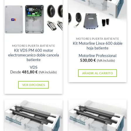
Sin existencias
MOTORES PUERTA BATIENTE
Kit Motorline Lince 600 doble
MOTORES PUERTA BATIENTE
hoja batiente
Kit VDS PM 600 motor
electromecanico doble cancela
Motorline Professional
batiente
530,00
€
(IVA incluido)
VDS
Desde
481,80
€
(IVA incluido)
AÑADIR AL CARRITO
VER OPCIONES
Este
producto
tiene
múltiples
variantes.
Las