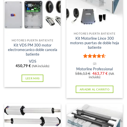
opciones
se
pueden
elegir
Sin existencias
en
MOTORES PUERTA BATIENTE
Kit Motorline Lince 300
la
MOTORES PUERTA BATIENTE
motores puertas de doble hoja
Kit VDS PM 300 motor
página
batiente
electromecanico doble cancela
de
batiente
producto
VDS
Valorado
(2)
450,79
€
(IVA incluido)
con
4.5
Motorline Professional
de 5
El
El
586,13
€
463,77
€
(IVA
precio
precio
incluido)
LEER MÁS
original
actual
era:
es:
AÑADIR AL CARRITO
586,13 €.
463,77 €.