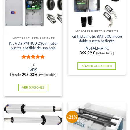
Sin existencias
MOTORES PUERTA BATIENTE
Kit Instalmatic BAT 300 motor
MOTORES PUERTA BATIENTE
doble puerta batiente
Kit VDS PM 400 230v motor
puerta abatible de una hoja
INSTALMATIC
369,99
€
(IVA incluido)
Valorado
(1)
AÑADIR AL CARRITO
con
5
de 5
VDS
Desde
295,00
€
(IVA incluido)
VER OPCIONES
Este
producto
tiene
múltiples
-21%
variantes.
Las