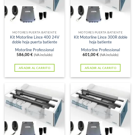
opciones
se
pueden
elegir
en
MOTORES PUERTA BATIENTE
MOTORES PUERTA BATIENTE
Kit Motorline Lince 400 24V
Kit Motorline Lince 300R doble
la
doble hoja puerta batiente
hoja batiente
página
Motorline Professional
Motorline Professional
de
586,00
€
601,00
€
(IVA incluido)
(IVA incluido)
producto
AÑADIR AL CARRITO
AÑADIR AL CARRITO