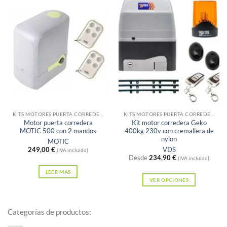
tiene
tiene
múltiples
múltiples
variantes.
variantes.
Las
Las
opciones
opciones
se
se
pueden
pueden
elegir
elegir
en
Sin existencias
Sin existencias
en
la
la
KITS MOTORES PUERTA CORREDERA
KITS MOTORES PUERTA CORREDERA
página
Motor puerta corredera
Kit motor corredera Geko
página
MOTIC 500 con 2 mandos
400kg 230v con cremallera de
de
de
nylon
MOTIC
producto
249,00
€
VDS
producto
(IVA incluido)
Desde
234,90
€
(IVA incluido)
LEER MÁS
VER OPCIONES
Este
producto
Categorías de productos:
tiene