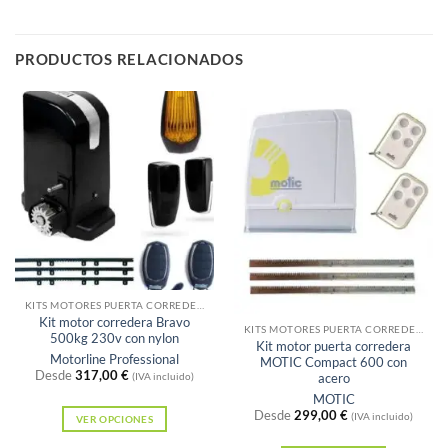
Este
producto
tiene
PRODUCTOS RELACIONADOS
múltiples
variantes.
Las
opciones
se
pueden
elegir
en
la
página
Sin existencias
KITS MOTORES PUERTA CORREDERA
de
Kit motor corredera Bravo
KITS MOTORES PUERTA CORREDERA
500kg 230v con nylon
producto
Kit motor puerta corredera
Motorline Professional
MOTIC Compact 600 con
Desde
317,00
€
acero
(IVA incluido)
MOTIC
Desde
299,00
€
(IVA incluido)
VER OPCIONES
Este