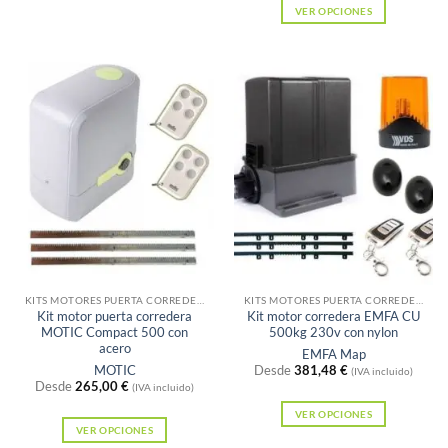
VER OPCIONES
producto
Este
tiene
producto
múltiples
tiene
variantes.
múltiples
Las
variantes.
opciones
Las
se
opciones
pueden
se
elegir
pueden
en
elegir
la
Sin existencias
Sin existencias
en
página
la
KITS MOTORES PUERTA CORREDERA
KITS MOTORES PUERTA CORREDERA
de
Kit motor puerta corredera
Kit motor corredera EMFA CU
página
producto
MOTIC Compact 500 con
500kg 230v con nylon
de
acero
EMFA Map
MOTIC
Desde
381,48
€
producto
(IVA incluido)
Desde
265,00
€
(IVA incluido)
VER OPCIONES
VER OPCIONES
Este