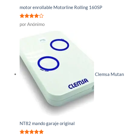
motor enrollable Motorline Rolling 160SP
Valorado
por Anónimo
con
4
de
5
Clemsa Mutan
NT82 mando garaje original