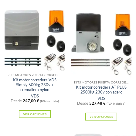
Este
producto
producto
tiene
tiene
múltiples
múltiples
variantes.
variantes.
Las
Las
opciones
opciones
se
se
pueden
pueden
elegir
elegir
en
Sin existencias
en
KITS MOTORES PUERTA CORREDERA
la
Kit motor corredera VDS
la
KITS MOTORES PUERTA CORREDERA
página
Simply 600kg 230v +
Kit motor corredera AT PLUS
página
cremallera nylon
de
2500kg 230v con acero
VDS
de
VDS
producto
Desde
247,00
€
(IVA incluido)
Desde
527,48
€
producto
(IVA incluido)
VER OPCIONES
VER OPCIONES
Este
Este
producto
producto