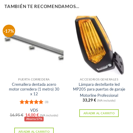
TAMBIÉN TE RECOMENDAMOS…
-17%
PUERTA CORREDERA
ACCESORIOS GENERALES
Cremallera dentada acero
Lámpara destellante led
motor corredera (1 metro) 30
MP205 para puertas de garaje
x 12
Motorline Professional
33,29
€
(IVA incluido)
(3)
Valorado
VDS
con
5
de 5
AÑADIR AL CARRITO
El
El
16,95
€
14,00
€
(IVA incluido)
precio
precio
Ahorra 17%
original
actual
era:
es:
AÑADIR AL CARRITO
16,95 €.
14,00 €.