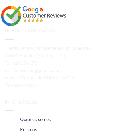
HORARIO Y UBICACIÓN
Tienda Online (No atendemos físicamente).
06002 Badajoz (Extremadura).
Tel. 629156370.
instalmaticsur@gmail.com.
Lunes a Viernes de 8.00h a 14.00h.
Tardes cerrado.
INFO GENERAL
Quienes somos
Reseñas