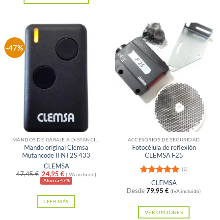
-47%
Sin existencias
Sin existencias
MANDOS DE GARAJE A DISTANCIA PARA PUERTAS
ACCESORIOS DE SEGURIDAD
Mando original Clemsa
Fotocélula de reflexión
Mutancode II NT2S 433
CLEMSA F25
CLEMSA
(1)
El
El
47,45
€
24,95
€
(IVA incluido)
precio
precio
Valorado
Ahorra 47%
CLEMSA
original
actual
con
5
de 5
Desde
79,95
€
(IVA incluido)
era:
es:
LEER MÁS
47,45 €.
24,95 €.
VER OPCIONES