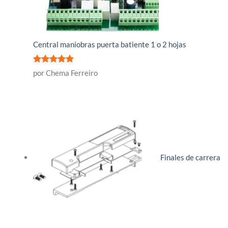
Central maniobras puerta batiente 1 o 2 hojas
Valorado
por Chema Ferreiro
con
5
de 5
Finales de carrera