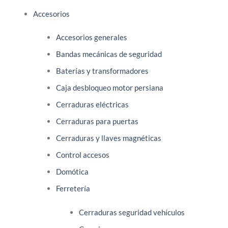
múltiples
Accesorios
variantes.
Las
Accesorios generales
opciones
se
Bandas mecánicas de seguridad
pueden
Baterías y transformadores
elegir
en
Caja desbloqueo motor persiana
la
Cerraduras eléctricas
página
Cerraduras para puertas
de
producto
Cerraduras y llaves magnéticas
Control accesos
Domótica
Ferretería
Cerraduras seguridad vehículos