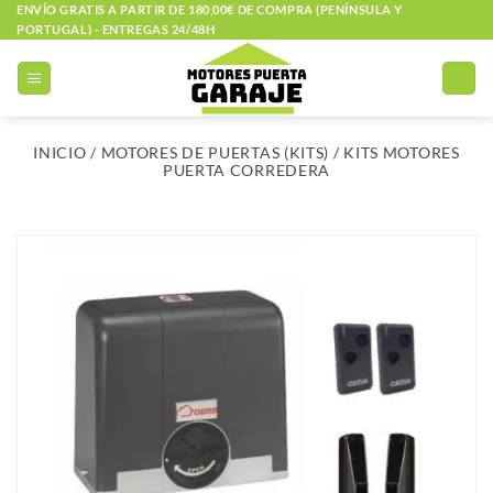
Saltar
ENVÍO GRATIS A PARTIR DE 180,00€ DE COMPRA (PENÍNSULA Y
PORTUGAL) - ENTREGAS 24/48H
al
contenido
INICIO
/
MOTORES DE PUERTAS (KITS)
/
KITS MOTORES
PUERTA CORREDERA