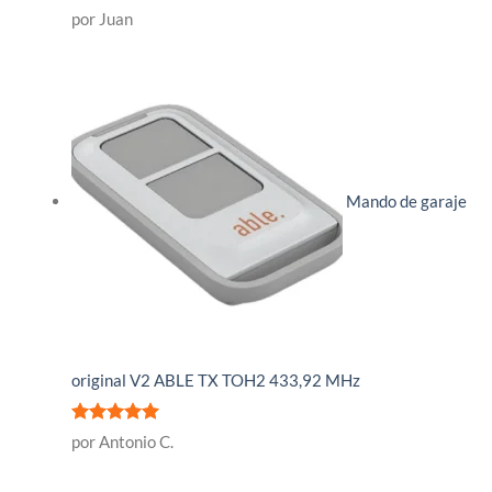
Valorado
por Juan
con
5
de 5
Mando de garaje
original V2 ABLE TX TOH2 433,92 MHz
Valorado
por Antonio C.
con
5
de 5