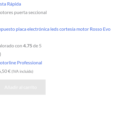
sta Rápida
tores puerta seccional
puesto placa electrónica leds cortesía motor Rosso Evo
alorado con
4.75
de 5
)
torline Professional
6,50
€
(IVA incluido)
Añadir al carrito