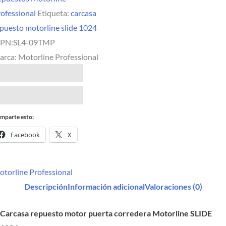
ofessional
Etiqueta:
carcasa
puesto motorline slide 1024
PN:
SL4-09TMP
arca:
Motorline Professional
mparte esto:
Facebook
X
torline Professional
Descripción
Información adicional
Valoraciones (0)
Carcasa repuesto motor puerta corredera Motorline SLIDE