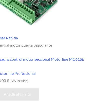
sta Rápida
ntral motor puerta basculante
uadro control motor seccional Motorline MC61SE
torline Professional
8,00
€
(IVA incluido)
Añadir al carrito