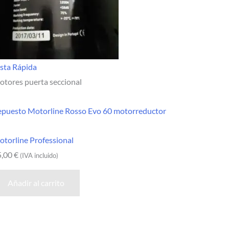
sta Rápida
tores puerta seccional
epuesto Motorline Rosso Evo 60 motorreductor
torline Professional
5,00
€
(IVA incluido)
Añadir al carrito