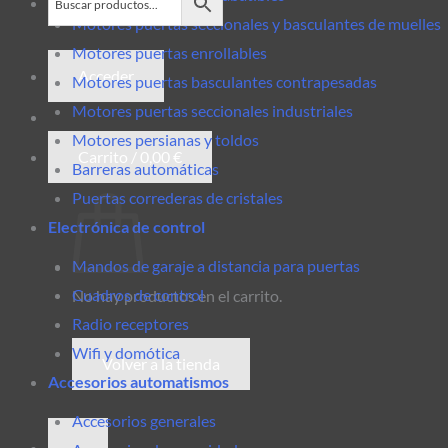
Motores puertas seccionales y basculantes de muelles
Motores puertas enrollables
Acceder
Motores puertas basculantes contrapesadas
Motores puertas seccionales industriales
Motores persianas y toldos
Carrito /
0,00
€
Barreras automáticas
Puertas correderas de cristales
Electrónica de control
Mandos de garaje a distancia para puertas
Cuadros de control
No hay productos en el carrito.
Radio receptores
Wifi y domótica
Volver a la tienda
Accesorios automatismos
Accesorios generales