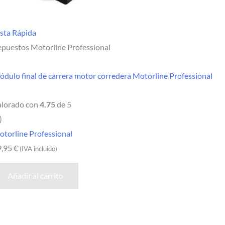
sta Rápida
puestos Motorline Professional
dulo final de carrera motor corredera Motorline Professional
alorado con
4.75
de 5
)
torline Professional
9,95
€
(IVA incluido)
Añadir al carrito