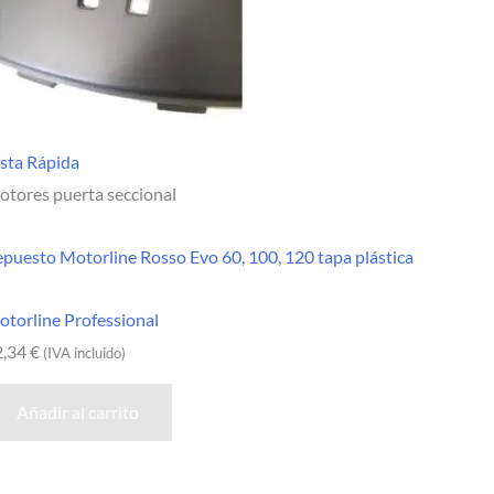
sta Rápida
tores puerta seccional
puesto Motorline Rosso Evo 60, 100, 120 tapa plástica
torline Professional
2,34
€
(IVA incluido)
Añadir al carrito