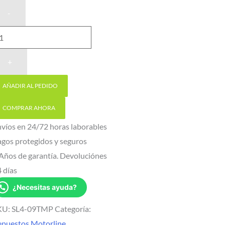
Carcasa
repuesto
motor
puerta
corredera
Motorline
SLIDE
AÑADIR AL PEDIDO
1024
cantidad
COMPRAR AHORA
víos en 24/72 horas laborables
gos protegidos y seguros
Años de garantía. Devoluciónes
 días
¿Necesitas ayuda?
KU:
SL4-09TMP
Categoría:
epuestos Motorline