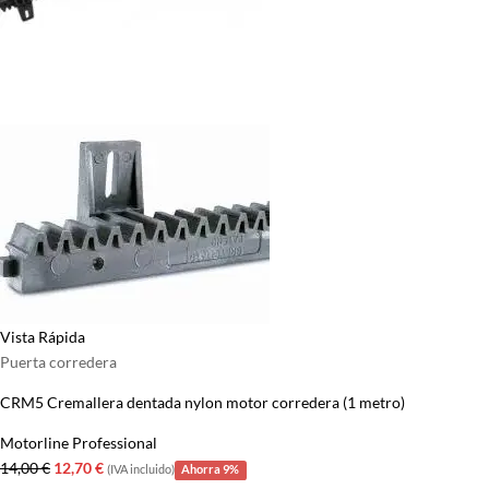
Vista Rápida
Puerta corredera
CRM5 Cremallera dentada nylon motor corredera (1 metro)
Motorline Professional
El
El
14,00
€
12,70
€
(IVA incluido)
Ahorra 9%