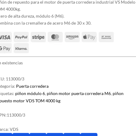
ñón de repuesto para el motor de puerta corredera industrial VS Modelo
OM 4000kg.
ero de alta dureza, módulo 6 (M6).
mbina con la cremallera de acero M6 de 30 x 30.
n existencias
KU:
113000/3
tegoría:
Puerta corredera
iquetas:
piñon módulo 6
,
piñon motor puerta corredera M6
,
piñon
puesto motor VDS TOM 4000 kg
PN:
113000/3
arca:
VDS