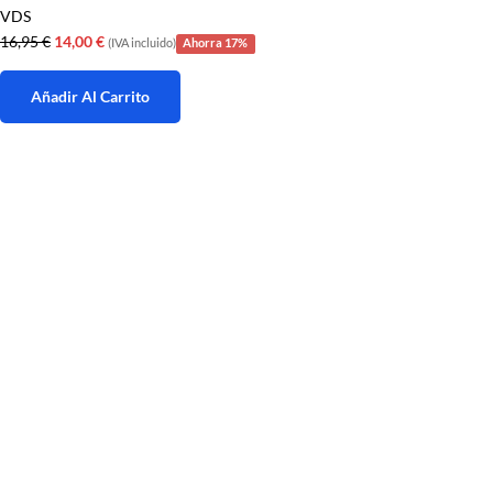
de 5
VDS
El
El
16,95
€
14,00
€
(IVA incluido)
Ahorra 17%
precio
precio
original
actual
Añadir Al Carrito
era:
es:
16,95 €.
14,00 €.