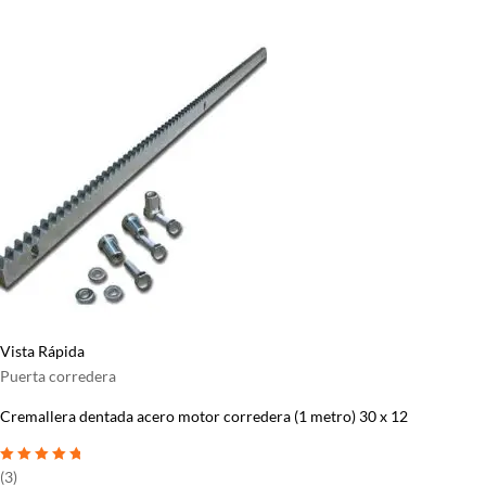
Vista Rápida
Puerta corredera
Cremallera dentada acero motor corredera (1 metro) 30 x 12
Valorado con
5
(3)