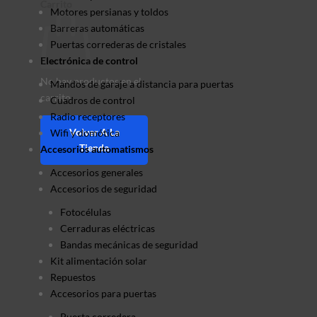
Carrito
Motores persianas y toldos
Barreras automáticas
Puertas correderas de cristales
Electrónica de control
No hay productos en el
Mandos de garaje a distancia para puertas
carrito.
Cuadros de control
Radio receptores
Volver A La
Wifi y domótica
Tienda
Accesorios automatismos
Accesorios generales
Accesorios de seguridad
Fotocélulas
Cerraduras eléctricas
Bandas mecánicas de seguridad
Kit alimentación solar
Repuestos
Accesorios para puertas
Puerta corredera