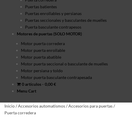
Puertas batientes
Puertas enrollables y persianas
Puertas seccionales y basculantes de muelles
Puerta basculante contrapesos
Motores de puertas (SOLO MOTOR)
Motor puerta corredera
Motor puerta enrollable
Motor puerta abatible
Motor puerta seccional o basculante de muelles
Motor persiana y toldo
Motor puerta basculante contrapesada
0 artículos
0,00 €
Menu Cart
Inicio
/
Accesorios automatismos
/
Accesorios para puertas
/
Puerta corredera