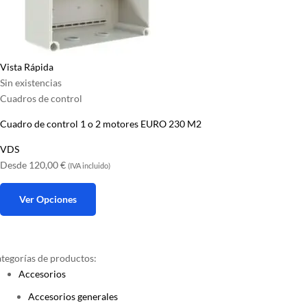
Vista Rápida
Sin existencias
Cuadros de control
Cuadro de control 1 o 2 motores EURO 230 M2
VDS
Desde
120,00
€
(IVA incluido)
Ver Opciones
Este
producto
tiene
tegorías de productos:
Accesorios
múltiples
variantes.
Accesorios generales