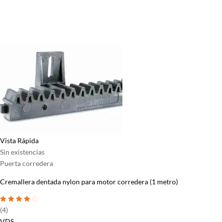
Vista Rápida
Sin existencias
Puerta corredera
Cremallera dentada nylon para motor corredera (1 metro)
Valorado
(4)
con
4
de 5
VDS