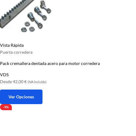
Vista Rápida
Puerta corredera
Pack cremallera dentada acero para motor corredera
VDS
Desde
42,00
€
(IVA incluido)
Ver Opciones
Este
-9%
producto
tiene
múltiples