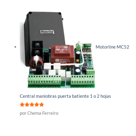
Motorline MC52
Central maniobras puerta batiente 1 o 2 hojas
Valorado
por Chema Ferreiro
con
5
de 5