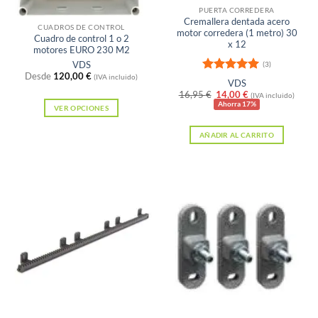
Sin existencias
la
PUERTA CORREDERA
Cremallera dentada acero
página
CUADROS DE CONTROL
motor corredera (1 metro) 30
Cuadro de control 1 o 2
de
x 12
motores EURO 230 M2
producto
VDS
(3)
Desde
120,00
€
(IVA incluido)
Valorado
VDS
con
5
de 5
El
El
16,95
€
14,00
€
(IVA incluido)
precio
precio
Ahorra 17%
VER OPCIONES
original
actual
Este
era:
es:
AÑADIR AL CARRITO
16,95 €.
14,00 €.
producto
tiene
múltiples
variantes.
Las
opciones
se
pueden
elegir
en
la