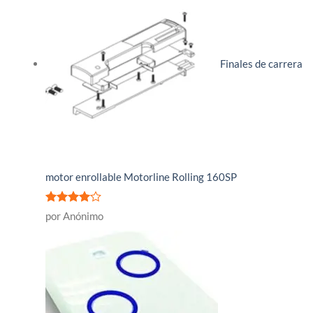
Finales de carrera
motor enrollable Motorline Rolling 160SP
Valorado
por Anónimo
con
4
de
5