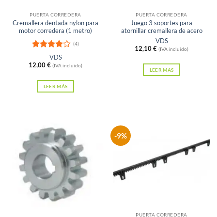
Sin existencias
Sin existencias
página
PUERTA CORREDERA
PUERTA CORREDERA
de
Cremallera dentada nylon para
Juego 3 soportes para
producto
motor corredera (1 metro)
atornillar cremallera de acero
VDS
(4)
12,10
€
(IVA incluido)
Valorado
VDS
con
4
de
12,00
€
(IVA incluido)
5
LEER MÁS
LEER MÁS
-9%
Sin existencias
PUERTA CORREDERA