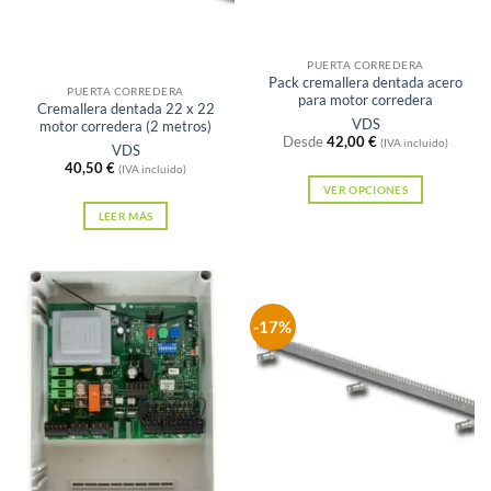
Sin existencias
PUERTA CORREDERA
Pack cremallera dentada acero
PUERTA CORREDERA
para motor corredera
Cremallera dentada 22 x 22
VDS
motor corredera (2 metros)
Desde
42,00
€
(IVA incluido)
VDS
40,50
€
(IVA incluido)
VER OPCIONES
Este
LEER MÁS
producto
tiene
múltiples
variantes.
-17%
Las
opciones
se
pueden
elegir
en