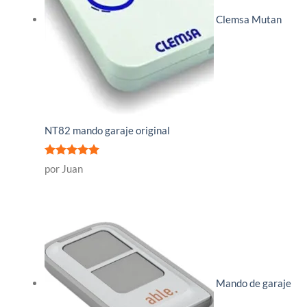
Clemsa Mutan
NT82 mando garaje original
Valorado
por Juan
con
5
de 5
Mando de garaje