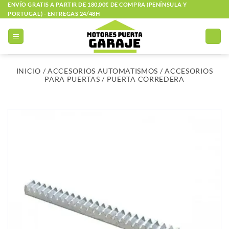
Saltar
ENVÍO GRATIS A PARTIR DE 180,00€ DE COMPRA (PENÍNSULA Y
PORTUGAL) - ENTREGAS 24/48H
al
contenido
INICIO
/
ACCESORIOS AUTOMATISMOS
/
ACCESORIOS
PARA PUERTAS
/
PUERTA CORREDERA