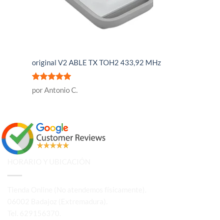
original V2 ABLE TX TOH2 433,92 MHz
Valorado
por Antonio C.
con
5
de 5
HORARIO Y UBICACIÓN
Tienda Online (No atendemos físicamente).
06002 Badajoz (Extremadura).
Tel. 629156370.