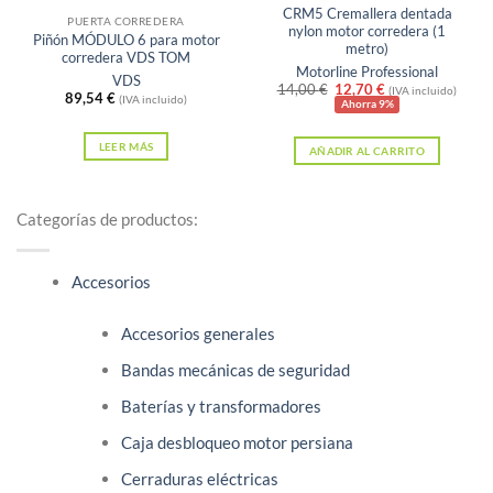
CRM5 Cremallera dentada
PUERTA CORREDERA
nylon motor corredera (1
Piñón MÓDULO 6 para motor
metro)
corredera VDS TOM
Motorline Professional
VDS
El
El
14,00
€
12,70
€
(IVA incluido)
89,54
€
(IVA incluido)
precio
precio
Ahorra 9%
original
actual
era:
es:
LEER MÁS
AÑADIR AL CARRITO
14,00 €.
12,70 €.
Categorías de productos:
Accesorios
Accesorios generales
Bandas mecánicas de seguridad
Baterías y transformadores
Caja desbloqueo motor persiana
Cerraduras eléctricas