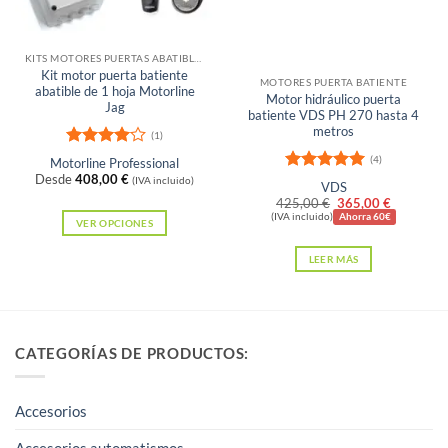
pueden
elegir
en
Sin existencias
KITS MOTORES PUERTAS ABATIBLES
Kit motor puerta batiente
la
MOTORES PUERTA BATIENTE
abatible de 1 hoja Motorline
Motor hidráulico puerta
página
Jag
batiente VDS PH 270 hasta 4
de
metros
(1)
producto
Valorado
(4)
Motorline Professional
con
4
de
Desde
408,00
€
(IVA incluido)
Valorado
VDS
5
con
5
de 5
El
El
425,00
€
365,00
€
precio
precio
(IVA incluido)
Ahorra 60€
VER OPCIONES
original
actual
Este
era:
es:
LEER MÁS
425,00 €.
365,00 €
producto
tiene
múltiples
variantes.
CATEGORÍAS DE PRODUCTOS:
Las
opciones
Accesorios
se
pueden
Accesorios automatismos