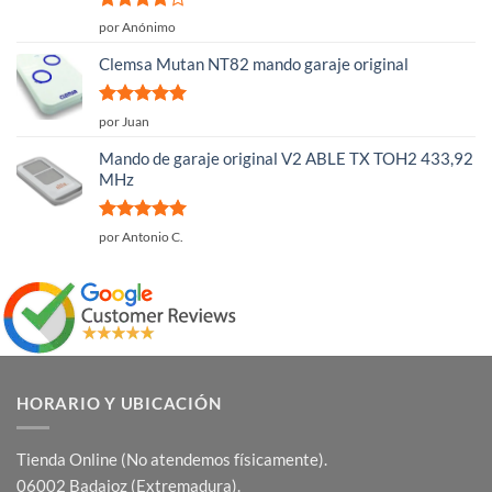
Valorado
por Anónimo
con
4
de
5
Clemsa Mutan NT82 mando garaje original
Valorado
por Juan
con
5
de 5
Mando de garaje original V2 ABLE TX TOH2 433,92
MHz
Valorado
por Antonio C.
con
5
de 5
HORARIO Y UBICACIÓN
Tienda Online (No atendemos físicamente).
06002 Badajoz (Extremadura).