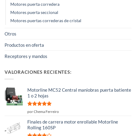
Motores puerta corredera
Motores puerta seccional
Motores puertas correderas de cristal
Otros
Productos en oferta
Receptores y mandos
VALORACIONES RECIENTES:
Motorline MC52 Central maniobras puerta batiente
1 o 2 hojas
Valorado
por Chema Ferreiro
con
5
de 5
Finales de carrera motor enrollable Motorline
Rolling 160SP