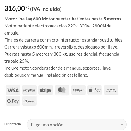
Valorado
1
316,00
€
(IVA incluido)
con
5
de 5
en base a
valoración
Motorline Jag 600 Motor puertas batientes hasta 5 metros
.
de un
Motor batiente electromecanico 220v, 300w, 2800N de
cliente
empuje.
Finales de carrera por micro-interruptor estandar sustituibles.
Carrera vástago 600mm, irreversible, desbloqueo por llave.
Puertas hasta 5 metros y 300 kg, uso residencial, frecuencia
trabajo 25%.
Incluye motor, condensador de arranque, soportes, llave
desbloqueo y manual instalación castellano.
Orientacin