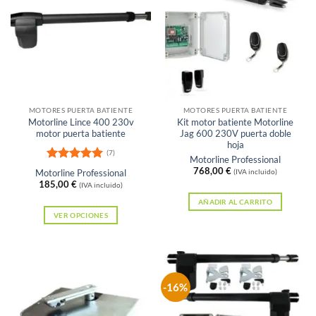
MOTORES PUERTA BATIENTE
MOTORES PUERTA BATIENTE
Motorline Lince 400 230v
Kit motor batiente Motorline
motor puerta batiente
Jag 600 230V puerta doble
hoja
(7)
Motorline Professional
Valorado
768,00
€
Motorline Professional
(IVA incluido)
con
5
de 5
185,00
€
(IVA incluido)
AÑADIR AL CARRITO
VER OPCIONES
Este
producto
tiene
múltiples
-16%
variantes.