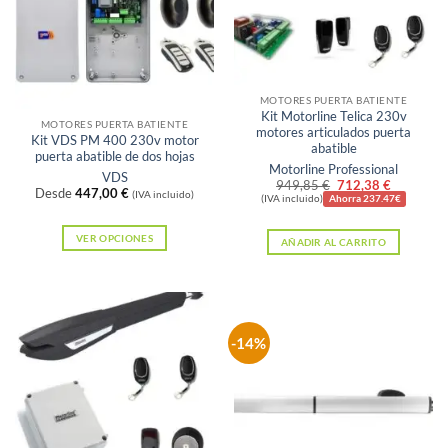
Sin existencias
MOTORES PUERTA BATIENTE
Kit Motorline Telica 230v
MOTORES PUERTA BATIENTE
motores articulados puerta
Kit VDS PM 400 230v motor
abatible
puerta abatible de dos hojas
Motorline Professional
VDS
El
El
949,85
€
712,38
€
Desde
447,00
€
(IVA incluido)
precio
precio
(IVA incluido)
Ahorra 237.47€
original
actual
era:
es:
VER OPCIONES
AÑADIR AL CARRITO
949,85 €.
712,38 €
Este
producto
tiene
múltiples
-14%
variantes.
Las
opciones
se