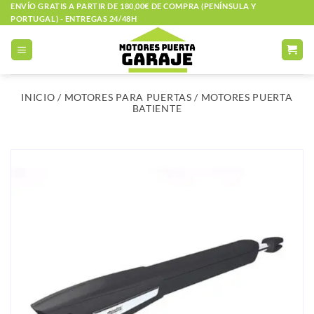
Saltar
ENVÍO GRATIS A PARTIR DE 180,00€ DE COMPRA (PENÍNSULA Y
PORTUGAL) - ENTREGAS 24/48H
al
contenido
INICIO
/
MOTORES PARA PUERTAS
/
MOTORES PUERTA
BATIENTE