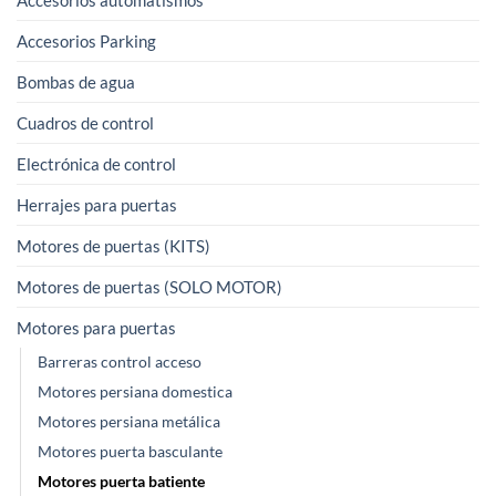
elegir
Accesorios Parking
en
la
Bombas de agua
página
Cuadros de control
de
producto
Electrónica de control
Herrajes para puertas
Motores de puertas (KITS)
Motores de puertas (SOLO MOTOR)
Motores para puertas
Barreras control acceso
Motores persiana domestica
Motores persiana metálica
Motores puerta basculante
Motores puerta batiente