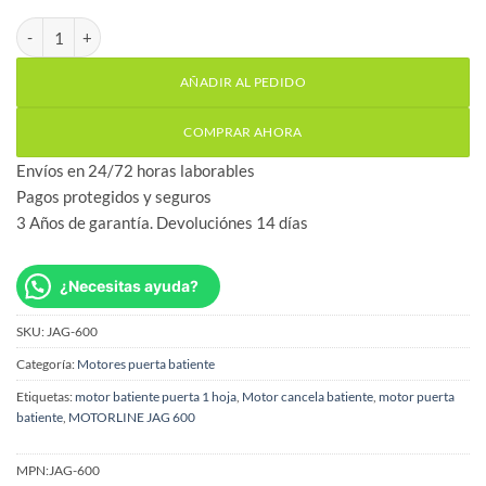
Motorline Jag 600 Motor puertas batientes hasta 5 metros canti
AÑADIR AL PEDIDO
COMPRAR AHORA
Envíos en 24/72 horas laborables
Pagos protegidos y seguros
3 Años de garantía. Devoluciónes 14 días
¿Necesitas ayuda?
SKU:
JAG-600
Categoría:
Motores puerta batiente
Etiquetas:
motor batiente puerta 1 hoja
,
Motor cancela batiente
,
motor puerta
batiente
,
MOTORLINE JAG 600
MPN:
JAG-600