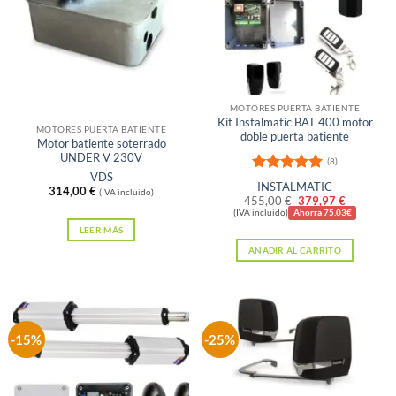
Las
opciones
se
pueden
elegir
Sin existencias
en
MOTORES PUERTA BATIENTE
Kit Instalmatic BAT 400 motor
la
MOTORES PUERTA BATIENTE
doble puerta batiente
Motor batiente soterrado
página
UNDER V 230V
(8)
de
VDS
Valorado
INSTALMATIC
314,00
€
producto
(IVA incluido)
con
5
de 5
El
El
455,00
€
379,97
€
precio
precio
(IVA incluido)
Ahorra 75.03€
original
actual
LEER MÁS
era:
es:
AÑADIR AL CARRITO
455,00 €.
379,97 €
-15%
-25%