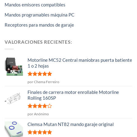
Mandos emisores compatibles
Mandos programables máquina PC
Receptores para mandos de garaje
VALORACIONES RECIENTES:
Motorline MC52 Central maniobras puerta batiente
1 o 2 hojas
Valorado
por Chema Ferreiro
con
5
de 5
Finales de carrera motor enrollable Motorline
Rolling 160SP
Valorado
por Anónimo
con
4
de
5
Clemsa Mutan NT82 mando garaje original