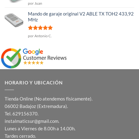
Valorado
por Juan
con
5
de 5
Mando de garaje original V2 ABLE TX TOH2 433,92
MHz
Valorado
por Antonio C.
con
5
de 5
HORARIO Y UBICACIÓN
Tienda Online (No atendemos físicamente).
06002 Badajoz (Extremadura).
Tel. 629156370.
instalmaticsur@gmail.com.
Lunes a Viernes de 8.00h a 14.00h.
Tardes cerrado.