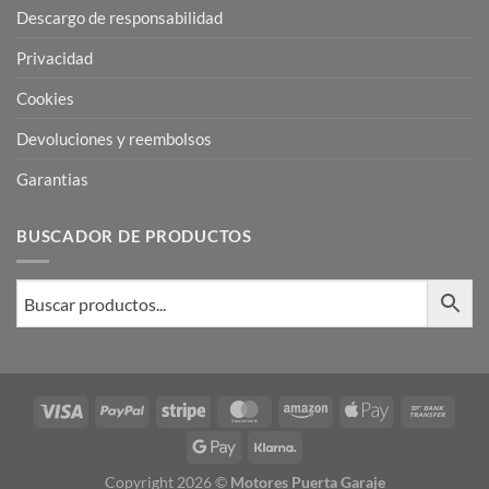
Descargo de responsabilidad
Privacidad
Cookies
Devoluciones y reembolsos
Garantias
BUSCADOR DE PRODUCTOS
Visa
PayPal
Stripe
MasterCard
Amazon
Apple
Bank
Pay
Trans
Google
Klarna
Pay
Copyright 2026 ©
Motores Puerta Garaje