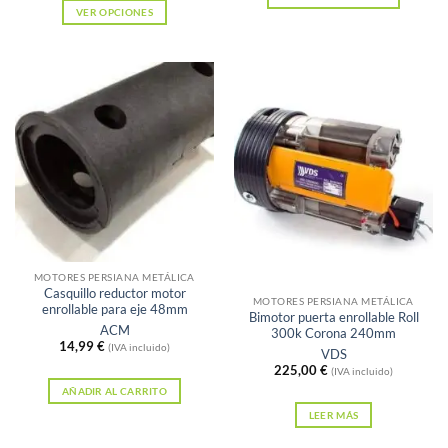
VER OPCIONES
Este
producto
tiene
múltiples
variantes.
Las
opciones
se
pueden
elegir
Sin existencias
en
MOTORES PERSIANA METÁLICA
Casquillo reductor motor
la
MOTORES PERSIANA METÁLICA
enrollable para eje 48mm
Bimotor puerta enrollable Roll
página
ACM
300k Corona 240mm
14,99
€
de
(IVA incluido)
VDS
225,00
€
producto
(IVA incluido)
AÑADIR AL CARRITO
LEER MÁS