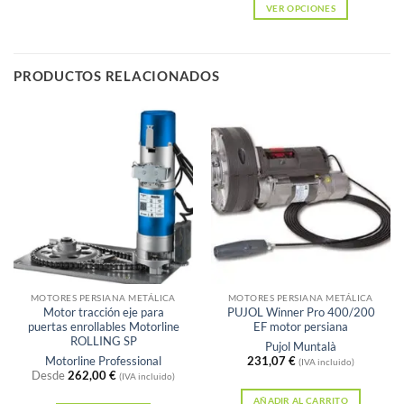
VER OPCIONES
Este
producto
tiene
PRODUCTOS RELACIONADOS
múltiples
variantes.
Las
opciones
se
pueden
elegir
en
la
página
MOTORES PERSIANA METÁLICA
MOTORES PERSIANA METÁLICA
de
Motor tracción eje para
PUJOL Winner Pro 400/200
puertas enrollables Motorline
EF motor persiana
producto
ROLLING SP
Pujol Muntalà
Motorline Professional
231,07
€
(IVA incluido)
Desde
262,00
€
(IVA incluido)
AÑADIR AL CARRITO