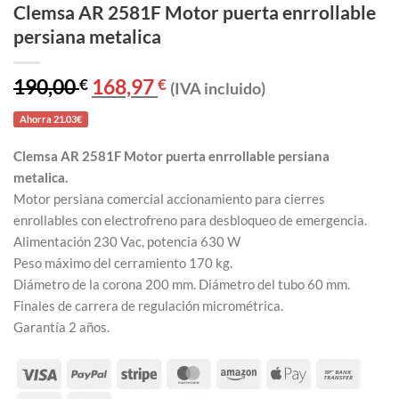
Clemsa AR 2581F Motor puerta enrrollable
persiana metalica
190,00
€
El
168,97
€
El
(IVA incluido)
precio
precio
original
actual
Ahorra 21.03€
era:
es:
190,00 €.
168,97 €.
Clemsa AR 2581F Motor puerta enrrollable persiana
metalica.
Motor persiana comercial accionamiento para cierres
enrollables con electrofreno para desbloqueo de emergencia.
Alimentación 230 Vac, potencia 630 W
Peso máximo del cerramiento 170 kg.
Diámetro de la corona 200 mm. Diámetro del tubo 60 mm.
Finales de carrera de regulación micrométrica.
Garantía 2 años.