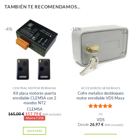
TAMBIÉN TE RECOMENDAMOS…
-4%
-10%
Sin existencias
Sin existencias
CENTRAL MOTOR PERSIANA
ACCESORIOS GENERALES
Kit placa motores puerta
Cofre metalico desbloqueo
enrollable CLEMSA con 2
motor enrollable VDS Maya
mandos NT2
CLEMSA
Valorado
El
El
165,00
€
157,79
€
(1)
(IVA incluido)
con
5
de 5
precio
precio
Ahorra 7.21€
VDS
original
actual
Desde
26,97
€
(IVA incluido)
era:
es:
LEER MÁS
165,00 €.
157,79 €.