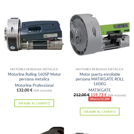
-25%
MOTORES PERSIANA METÁLICA
MOTORES PERSIANA METÁLICA
Motorline Rolling 160SP Motor
Motor puerta enrollable
persiana metalica
persiana MATIKGATE ROLL
160KG
Motorline Professional
132,00
€
MATIKGATE
(IVA incluido)
El
El
212,00
€
159,72
€
(IVA incluido)
precio
precio
Ahorra 52.28€
original
actual
AÑADIR AL CARRITO
era:
es:
AÑADIR AL CARRITO
212,00 €.
159,72 €.