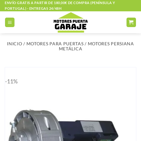
Saltar
ENVÍO GRATIS A PARTIR DE 180,00€ DE COMPRA (PENÍNSULA Y
PORTUGAL) - ENTREGAS 24/48H
al
contenido
INICIO
/
MOTORES PARA PUERTAS
/
MOTORES PERSIANA
METÁLICA
-11%