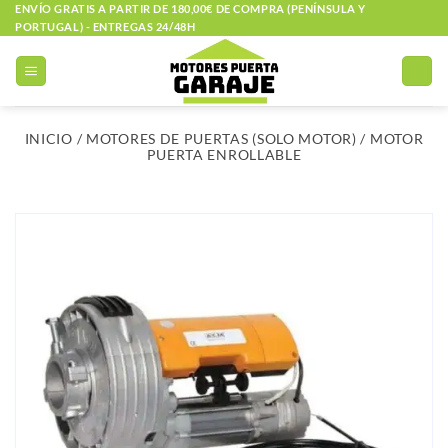
Saltar
ENVÍO GRATIS A PARTIR DE 180,00€ DE COMPRA (PENÍNSULA Y
PORTUGAL) - ENTREGAS 24/48H
al
contenido
INICIO
/
MOTORES DE PUERTAS (SOLO MOTOR)
/
MOTOR
PUERTA ENROLLABLE