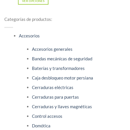
VER OPCIONES
Este
producto
Categorías de productos:
tiene
múltiples
Accesorios
variantes.
Las
Accesorios generales
opciones
se
Bandas mecánicas de seguridad
pueden
Baterías y transformadores
elegir
en
Caja desbloqueo motor persiana
la
Cerraduras eléctricas
página
Cerraduras para puertas
de
producto
Cerraduras y llaves magnéticas
Control accesos
Domótica