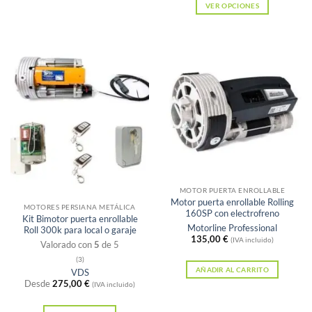
Este
VER OPCIONES
producto
Este
tiene
producto
múltiples
tiene
variantes.
múltiples
Las
variantes.
opciones
Las
se
opciones
pueden
se
elegir
pueden
en
elegir
Sin existencias
la
en
MOTOR PUERTA ENROLLABLE
Motor puerta enrollable Rolling
página
la
MOTORES PERSIANA METÁLICA
160SP con electrofreno
Kit Bimotor puerta enrollable
de
página
Motorline Professional
Roll 300k para local o garaje
135,00
€
producto
de
(IVA incluido)
Valorado con
5
de 5
producto
(3)
AÑADIR AL CARRITO
VDS
Desde
275,00
€
(IVA incluido)