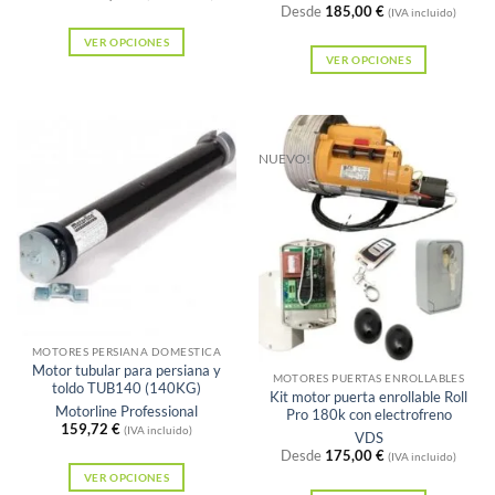
Desde
185,00
€
(IVA incluido)
VER OPCIONES
VER OPCIONES
Este
Este
producto
producto
tiene
tiene
múltiples
NUEVO!
múltiples
variantes.
variantes.
Las
Las
opciones
opciones
se
se
pueden
pueden
elegir
elegir
en
Sin existencias
en
MOTORES PERSIANA DOMESTICA
la
Motor tubular para persiana y
la
MOTORES PUERTAS ENROLLABLES
página
toldo TUB140 (140KG)
Kit motor puerta enrollable Roll
página
Motorline Professional
de
Pro 180k con electrofreno
159,72
€
de
(IVA incluido)
VDS
producto
Desde
175,00
€
producto
(IVA incluido)
VER OPCIONES