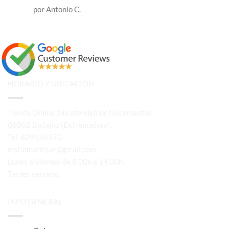
por Antonio C.
HORARIO Y UBICACIÓN
Tienda Online (No atendemos físicamente).
06002 Badajoz (Extremadura).
Tel. 629156370.
instalmaticsur@gmail.com.
Lunes a Viernes de 8.00h a 14.00h.
Tardes cerrado.
INFO GENERAL