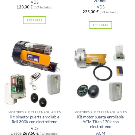
200mm
VDS
123,00
€
VDS
(IVA incluido)
225,00
€
(IVA incluido)
LEER MÁS
LEER MÁS
Sin existencias
Sin existencias
MOTORES PUERTAS ENROLLABLES
MOTORES PUERTAS ENROLLABLES
Kit bimotor puerta enrollable
Kit motor puerta enrollable
Roll 300k con electrofreno
ACM Titan 170k con
electrofreno
VDS
Desde
269,50
€
ACM
(IVA incluido)