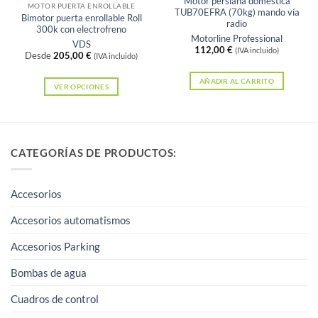
Motor persiana domestica
la
MOTOR PUERTA ENROLLABLE
TUB70EFRA (70kg) mando vía
Bimotor puerta enrollable Roll
página
radio
300k con electrofreno
Motorline Professional
de
VDS
112,00
€
(IVA incluido)
Desde
205,00
€
producto
(IVA incluido)
AÑADIR AL CARRITO
VER OPCIONES
Este
producto
tiene
CATEGORÍAS DE PRODUCTOS:
múltiples
variantes.
Las
Accesorios
opciones
Accesorios automatismos
se
pueden
Accesorios Parking
elegir
Bombas de agua
en
la
Cuadros de control
página