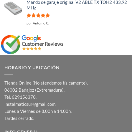
Mando de garaje original V2 ABLE TX TOH2 433,92
MHz
Valorado
por Antonio C.
con
5
de 5
HORARIO Y UBICACIÓN
Tienda Online (No atendemos físicamente).
06002 Badajoz (Extremadura).
Tel. 629156370.
instalmaticsur@gmail.com.
Lunes a Viernes de 8.00h a 14.00h.
Tardes cerrado.
INFO GENERAL