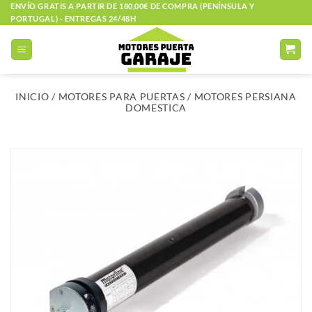
Saltar
ENVÍO GRATIS A PARTIR DE 180,00€ DE COMPRA (PENÍNSULA Y
PORTUGAL) - ENTREGAS 24/48H
al
contenido
INICIO
/
MOTORES PARA PUERTAS
/
MOTORES PERSIANA
DOMESTICA