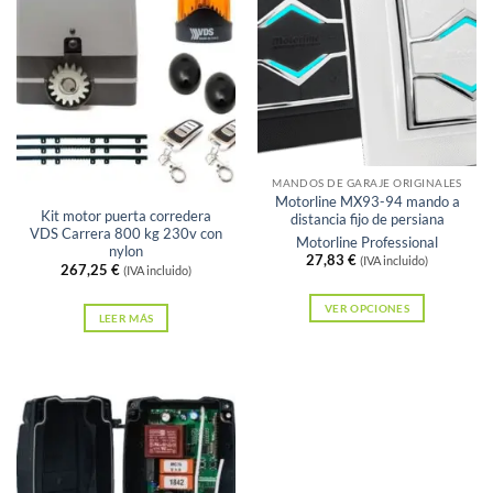
Sin existencias
MANDOS DE GARAJE ORIGINALES
Motorline MX93-94 mando a
Kit motor puerta corredera
distancia fijo de persiana
VDS Carrera 800 kg 230v con
Motorline Professional
nylon
27,83
€
(IVA incluido)
267,25
€
(IVA incluido)
VER OPCIONES
LEER MÁS
Este
producto
tiene
múltiples
variantes.
Las