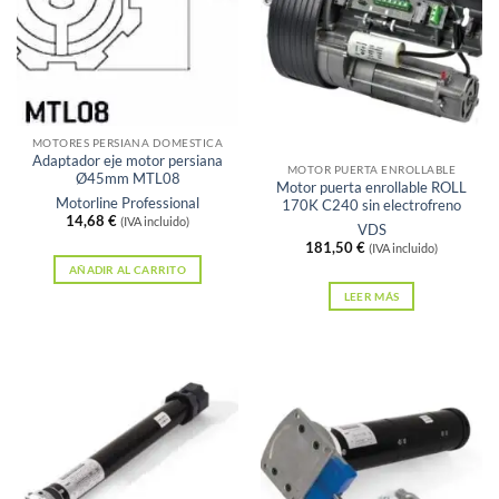
pueden
elegir
en
la
página
Sin existencias
MOTORES PERSIANA DOMESTICA
de
Adaptador eje motor persiana
MOTOR PUERTA ENROLLABLE
Ø45mm MTL08
producto
Motor puerta enrollable ROLL
Motorline Professional
170K C240 sin electrofreno
14,68
€
(IVA incluido)
VDS
181,50
€
(IVA incluido)
AÑADIR AL CARRITO
LEER MÁS