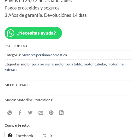
Envíos en 24/72 horas laborables
Pagos protegidos y seguros
3 Años de garantía. Devoluciónes 14 días
¿Necesitas ayuda?
SKU:
TUB140
Categoría:
Motores persiana domestica
Etiquetas:
motor para persiana
,
motor para toldo
,
motor tubular
,
motorline
tub140
MPN:
TUB140
Marca:
Motorline Professional
Comparte esto:
Facebook
X