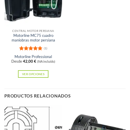
opciones
se
pueden
elegir
en
CENTRAL MOTOR PERSIANA
la
Motorline MC75 cuadro
maniobras motor persiana
página
de
(1)
Valorado
producto
Motorline Professional
con
5
de 5
Desde
42,00
€
(IVA incluido)
VER OPCIONES
Este
producto
tiene
PRODUCTOS RELACIONADOS
múltiples
variantes.
Las
opciones
se