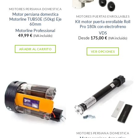
Sin existencias
MOTORES PERSIANA DOMESTICA
Motor persiana domestica
MOTORES PUERTAS ENROLLABLES
Motorline TUB50E (50kg) Eje
Kit motor puerta enrollable Roll
60mm
Pro 180k con electrofreno
Motorline Professional
VDS
49,99
€
(IVA incluido)
Desde
175,00
€
(IVA incluido)
AÑADIR AL CARRITO
VER OPCIONES
Este
producto
tiene
múltiples
variantes.
Las
opciones
se
pueden
elegir
Sin existencias
en
MOTORES PERSIANA DOMESTICA