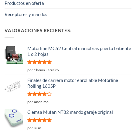
Productos en oferta
Receptores y mandos
VALORACIONES RECIENTES:
Motorline MC52 Central maniobras puerta batiente
1 o 2 hojas
Valorado
por Chema Ferreiro
con
5
de 5
Finales de carrera motor enrollable Motorline
Rolling 160SP
Valorado
por Anónimo
con
4
de
5
Clemsa Mutan NT82 mando garaje original
Valorado
por Juan
con
5
de 5