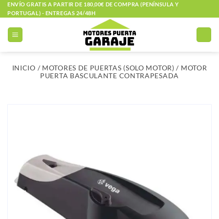
Saltar
ENVÍO GRATIS A PARTIR DE 180,00€ DE COMPRA (PENÍNSULA Y
PORTUGAL) - ENTREGAS 24/48H
al
contenido
INICIO
/
MOTORES DE PUERTAS (SOLO MOTOR)
/
MOTOR
PUERTA BASCULANTE CONTRAPESADA