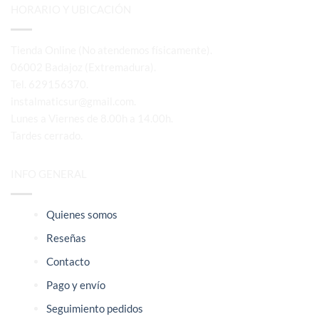
HORARIO Y UBICACIÓN
Tienda Online (No atendemos físicamente).
06002 Badajoz (Extremadura).
Tel. 629156370.
instalmaticsur@gmail.com.
Lunes a Viernes de 8.00h a 14.00h.
Tardes cerrado.
INFO GENERAL
Quienes somos
Reseñas
Contacto
Pago y envío
Seguimiento pedidos